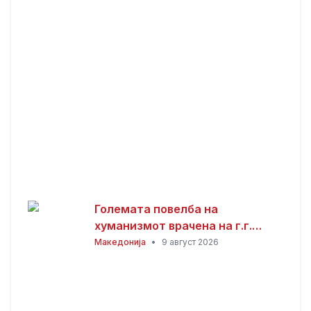
Големата повелба на
хуманизмот врачена на г.г.
Стефан по повод 40 години од
Македонија
•
9 август 2026
замонашувањето