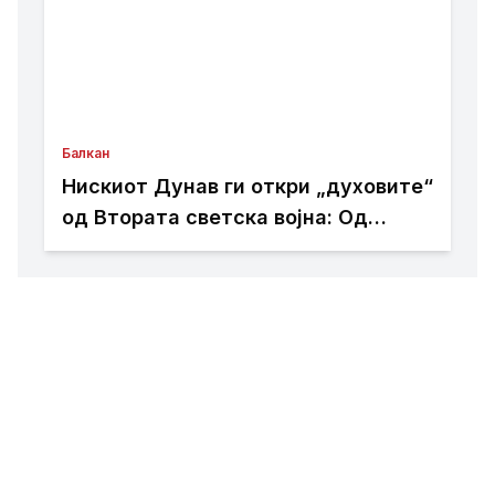
Балкан
Нискиот Дунав ги откри „духовите“
од Втората светска војна: Од
реката испливаа десетици
германски воени бродови и опррма
потопени во 1944 година