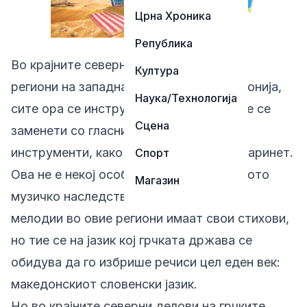
Црна Хроника
Република
Во крајните северни делови на грчките
Култура
региони на западна и централна Македонија,
Наука/Технологија
сите ора се инструментални. Стиховите се
Сцена
заменети со гласни, лимени и дувачки
инструменти, како труба, тромбон и кларинет.
Спорт
Ова не е некој особен аспект на локалното
Магазин
музичко наследство. Традиционалните
мелодии во овие региони имаат свои стихови,
но тие се на јазик кој грчката држава се
обидува да го избрише речиси цел еден век:
македонскиот словенски јазик.
Но во крајните северни делови на грчките