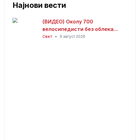
Најнови вести
(ВИДЕО) Околу 700
велосипедисти без облека
возеа низ Берлин – пораки за
Свет
•
9 август 2026
слобода на телото,
толеранција и климата