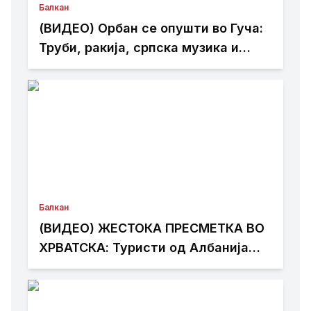
Балкан
(ВИДЕО) Орбан се опушти во Гуча:
Труби, ракија, српска музика и
дружба
Балкан
(ВИДЕО) ЖЕСТОКА ПРЕСМЕТКА ВО
ХРВАТСКА: Туристи од Албанија
дивееле со квадови, по расправија
со мештаните избила масовна
тепачка