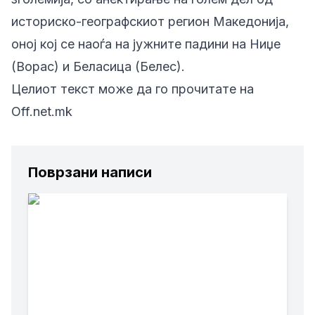
историско-географскиот регион Македонија,
оној кој се наоѓа на јужните падини на Ниџе
(Ворас) и Беласица (Белес).
Целиот текст може да го прочитате на
Off.net.mk
Поврзани написи