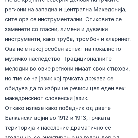
региони на западна и централна Македонија,
сите ора се инструментални. Стиховите се
заменети со гласни, лимени и дувачки
инструменти, како труба, тромбон и кларинет.
Ова не е некој особен аспект на локалното
музичко наследство. Традиционалните
мелодии во овие региони имаат свои стихови,
но тие се на јазик кој грчката држава се
обидува да го избрише речиси цел еден век:
македонскиот словенски јазик.
Откако излезе како победник од двете
Балкански војни во 1912 и 1913, грчката
територија и население драматично се
зголемија, со анектирање на голем дел од