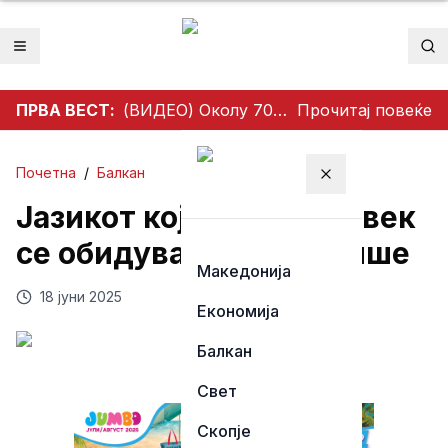
Отвори мени
Пр
ПРВА ВЕСТ:
(ВИДЕО) Околу 700 велосипедисти без облека возеа низ Берлин – пораки за слобода на телото, толеранција и климата
Прочитај повеќе
Почетна
/
Балкан
Затвори мени
Јазикот кој Грција цел век
се обидува да го избрише
Македонија
18 јуни 2025
Економија
Балкан
Свет
Скопје