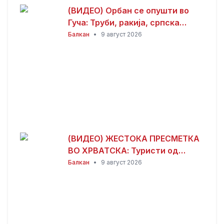
(ВИДЕО) Орбан се опушти во
Гуча: Труби, ракија, српска
музика и дружба
Балкан
•
9 август 2026
(ВИДЕО) ЖЕСТОКА ПРЕСМЕТКА
ВО ХРВАТСКА: Туристи од
Албанија дивееле со квадови,
Балкан
•
9 август 2026
по расправија со мештаните
избила масовна тепачка