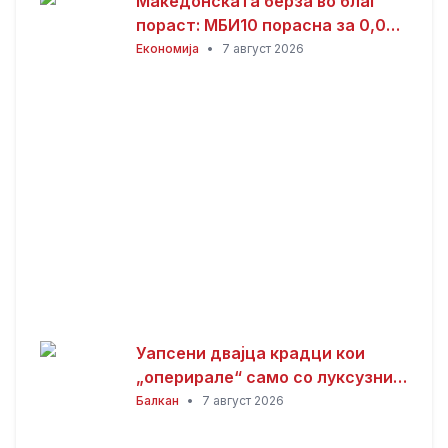
Македонската берза во благ
пораст: МБИ10 порасна за 0,08
отсто, најтргувани акциите на
Економија
•
7 август 2026
Комерцијална банка
Уапсени двајца крадци кои
„оперирале“ само со луксузни
автомобили
Балкан
•
7 август 2026