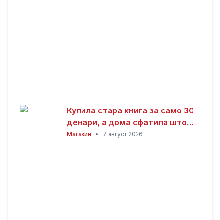
Купила стара книга за само 30
денари, а дома сфатила што
всушност пронашла: „Како да
Магазин
•
7 август 2026
добив на лотарија“