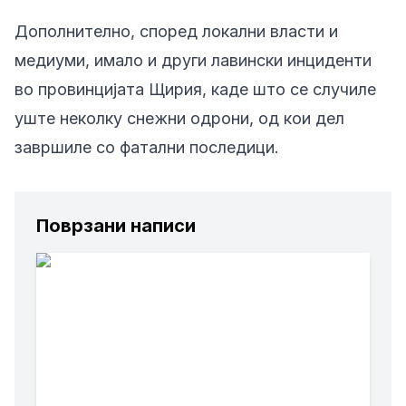
Дополнително, според локални власти и
медиуми, имало и други лавински инциденти
во провинцијата Щирия, каде што се случиле
уште неколку снежни одрони, од кои дел
завршиле со фатални последици.
Поврзани написи