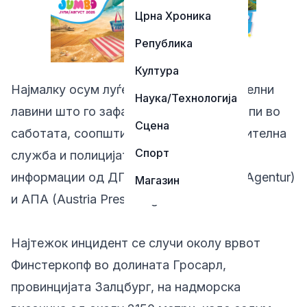
Црна Хроника
Република
Култура
Најмалку осум луѓе загинаа во три одделни
Наука/Технологија
лавини што го зафатија австриските Алпи во
Сцена
саботата, соопштија планинската спасителна
Спорт
служба и полицијата, повикувајќи се на
информации од ДПА (Deutsche Presse-Agentur)
Магазин
и АПА (Austria Presse Agentur).
Најтежок инцидент се случи околу врвот
Финстеркопф во долината Гросарл,
провинцијата Залцбург, на надморска