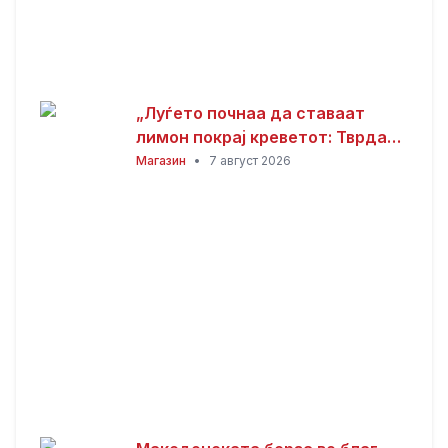
„Луѓето почнаа да ставаат
лимон покрај креветот: Тврдат
дека решава еден голем
Магазин
•
7 август 2026
проблем“