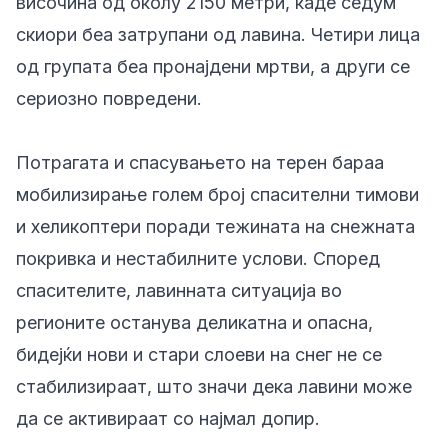
височина од околу 2150 метри, каде седум
скиори беа затрупани од лавина. Четири лица
од групата беа пронајдени мртви, а други се
сериозно повредени.
Потрагата и спасувањето на терен бараа
мобилизирање голем број спасителни тимови
и хеликоптери поради тежината на снежната
покривка и нестабилните услови. Според
спасителите, лавинната ситуација во
регионите останува деликатна и опасна,
бидејќи нови и стари слоеви на снег не се
стабилизираат, што значи дека лавини може
да се активираат со најмал допир.