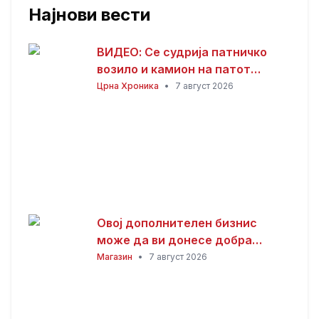
Најнови вести
ВИДЕО: Се судрија патничко
возило и камион на патот
Гостивар – Страж
Црна Хроника
•
7 август 2026
Овој дополнителен бизнис
може да ви донесе добра
заработка од дома: Не ви треба
Магазин
•
7 август 2026
голема почетна инвестиција