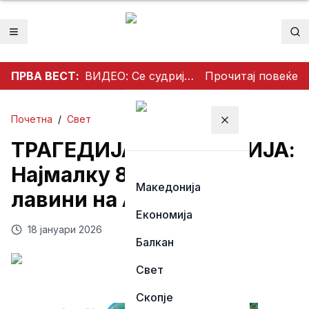
Отвори мени
Пр
ПРВА ВЕСТ:
ВИДЕО: Се судрија патничко возило и камион на патот Гостивар – Страж
Прочитај повеќе
Почетна
/
Свет
Затвори мени
ТРАГЕДИЈА ВО АВСТРИЈА:
Најмалку 8 загинаа во
Македонија
лавини на Алпите
Економија
18 јануари 2026
Балкан
Свет
Скопје