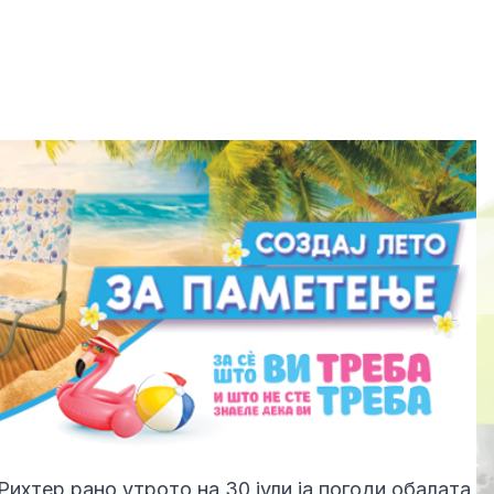
Рихтер рано утрото на 30 јули ја погоди обалата