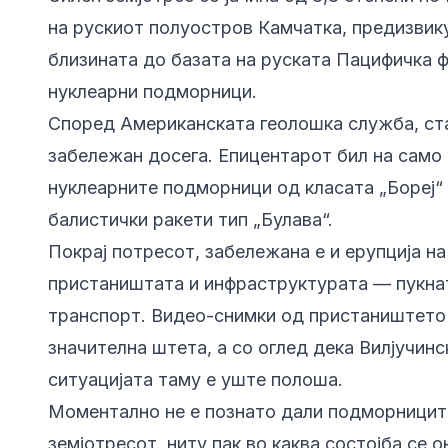
на рускиот полуостров Камчатка, предизвик
близината до базата на руската Пацифичка 
нуклеарни подморници.
Според Американската геолошка служба, ста
забележан досега. Епицентарот бил на само 
нуклеарните подморници од класата „Бореј“ 
балистички ракети тип „Булава“.
Покрај потресот, забележана е и ерупција на
пристаништата и инфраструктурата — пукнат
транспорт. Видео-снимки од пристаништет
значителна штета, а со оглед дека Вилјучинс
ситуацијата таму е уште полоша.
Моментално не е познато дали подморниците
земјотресот, ниту пак во каква состојба се 