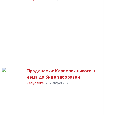
место во Пробиштип
Проданоски: Карпалак никогаш
нема да биде заборавен
Република
•
7 август 2026