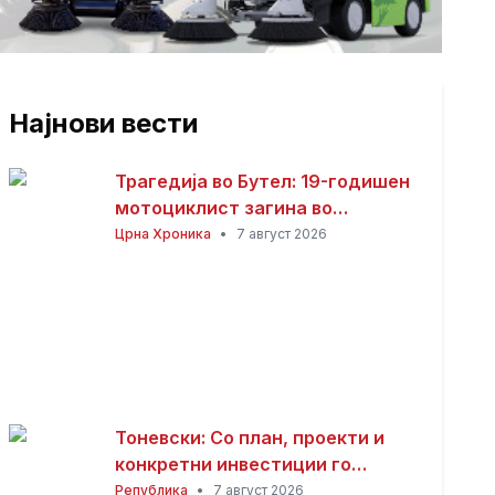
Најнови вести
Трагедија во Бутел: 19-годишен
мотоциклист загина во
сообраќајна несреќа
Црна Хроника
•
7 август 2026
Тоневски: Со план, проекти и
конкретни инвестиции го
развиваме секое населено
Република
•
7 август 2026