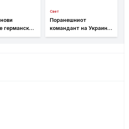
Свет
онови
Поранешниот
е германски
командант на Украина:
брод
Русија најде начини да
се спротивстави на
западното оружје