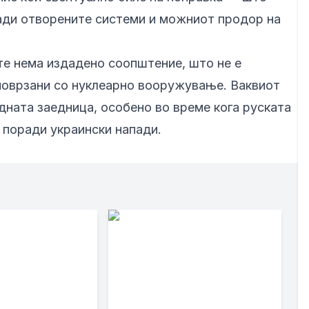
ади отворените системи и можниот продор на
те нема издадено соопштение, што не е
 поврзани со нуклеарно вооружување. Ваквиот
дната заедница, особено во време кога руската
 поради украински напади.