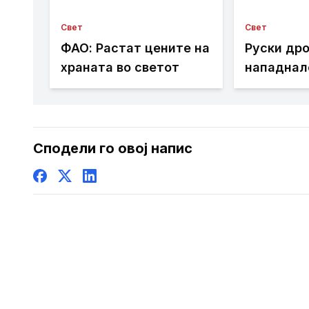
Свет
Свет
ФАО: Растат цените на
Руски др
храната во светот
нападнал
товарен 
Сподели го овој напис