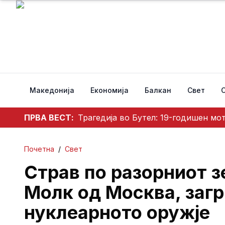
Македонија
Економија
Балкан
Свет
ПРВА ВЕСТ:
Трагедија во Бутел: 19-годишен мо
Почетна
/
Свет
Страв по разорниот з
Молк од Москва, заг
нуклеарното оружје