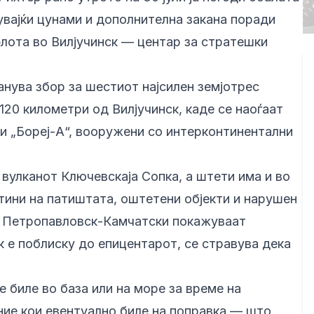
увајќи цунами и дополнителна закана поради
флота во Вилјучинск — центар за стратешки
нува збор за шестиот најсилен земјотрес
120 километри од Вилјучинск, каде се наоѓаат
и „Бореј-А“, вооружени со интерконтинентални
 вулканот Ключевскаја Сопка, а штети има и во
ини на патиштата, оштетени објекти и нарушен
о Петропавловск-Камчатски покажуваат
к е поблиску до епицентарот, се стравува дека
 биле во база или на море за време на
оние кои евентуално биле на поправка — што