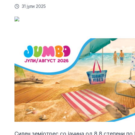
31 јули 2025
Силен земјотрес со јачина од 8,8 степени по 