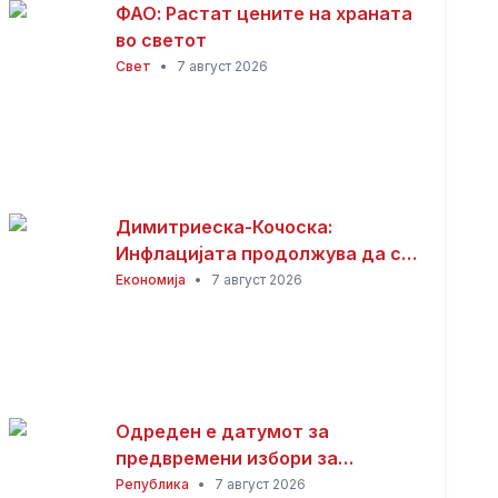
ФАО: Растат цените на храната
во светот
Свет
•
7 август 2026
Димитриеска-Кочоска:
Инфлацијата продолжува да се
намалува
Економија
•
7 август 2026
Одреден е датумот за
предвремени избори за
градоначалник на Општина
Република
•
7 август 2026