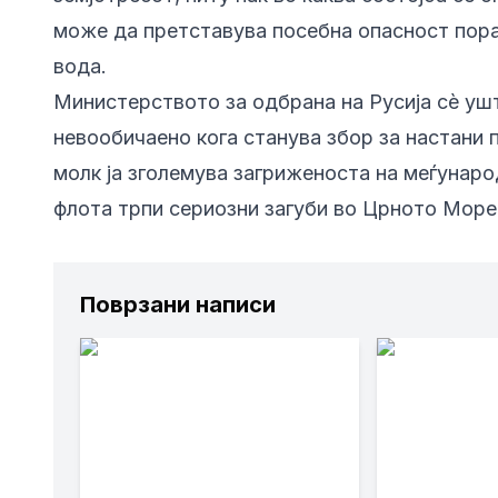
може да претставува посебна опасност пор
вода.
Министерството за одбрана на Русија сè уш
невообичаено кога станува збор за настани
молк ја зголемува загриженоста на меѓунаро
флота трпи сериозни загуби во Црното Море
Поврзани написи