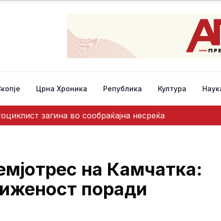
Скопје
Црна Хроника
Република
Култура
Наук
тоциклист загина во сообраќајна несреќа
емјотрес на Камчатка:
риженост поради