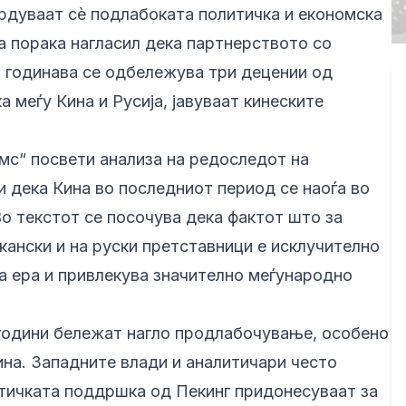
врдуваат сè подлабоката политичка и економска
та порака нагласил дека партнерството со
 годинава се одбележува три децении од
меѓу Кина и Русија, јавуваат кинеските
мс“ посвети анализa на редоследот на
и дека Кина во последниот период се наоѓа во
о текстот се посочува дека фактот што за
кански и на руски претставници е исклучително
 ера и привлекува значително меѓународно
 години бележат нагло продлабочување, особено
ина. Западните влади и аналитичари често
тичката поддршка од Пекинг придонесуваат за