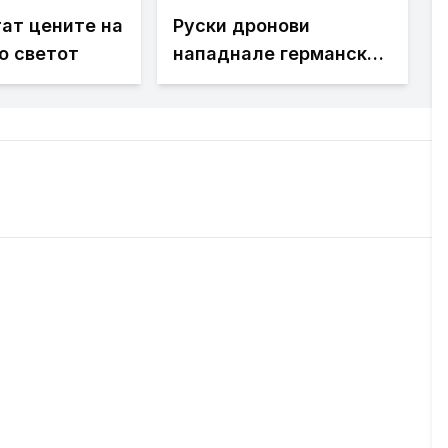
ат цените на
Руски дронови
о светот
нападнале германски
товарен брод