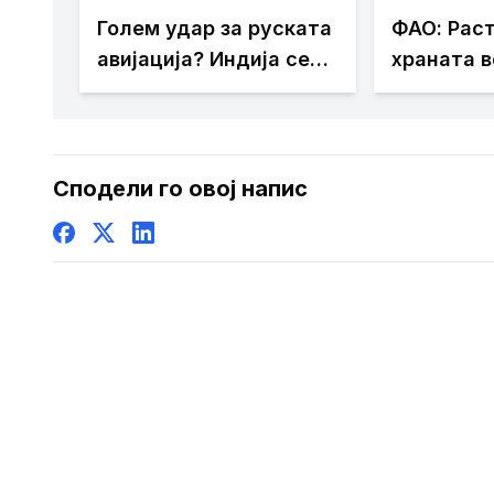
Голем удар за руската
ФАО: Раст
авијација? Индија се
храната в
откажува од набавка
на Су-57
Сподели го овој напис