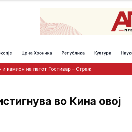
Скопје
Црна Хроника
Република
Култура
Наук
 и камион на патот Гостивар – Страж
истигнува во Кина овој