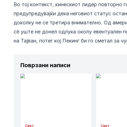
Во тој контекст, кинескиот лидер повторно г
предупредувајќи дека неговиот статус остан
доколку не се третира внимателно. Од амери
сè уште не донел одлука околу евентуален 
на Тајван, потег кој Пекинг би го сметал за 
Поврзани написи
Свет
Свет