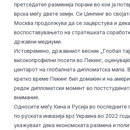
претседател разменија пораки во кои ја пот
врска меѓу двете земји. Си Џинпинг во своја
Москва продолжува да се зацврстува и дека
воспоставувањето на стратешката соработка 
државни медиуми.
Истовремено, државниот весник „Глобал тај
високопрофилни посети во Пекинг, оценувајќ
центарот на глобалната дипломатска мапа. В
кратко време Пекинг бил домаќин и на амери
редок дипломатски момент во постстудената
внимание.
Односите меѓу Кина и Русија во последните
по руската инвазија врз Украина во 2022 год
укажуваат дека економската размена и поли