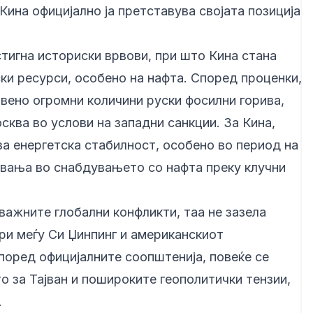
ина официјално ја претставува својата позиција
стигна историски врвови, при што Кина стана
ски ресурси, особено на нафта. Според проценки,
вено огромни количини руски фосилни горива,
сква во услови на западни санкции. За Кина,
 за енергетска стабилност, особено во период на
увања во снабдувањето со нафта преку клучни
важните глобални конфликти, таа не зазела
и меѓу Си Џинпинг и американскиот
поред официјалните соопштенија, повеќе се
 за Тајван и пошироките геополитички тензии,
.