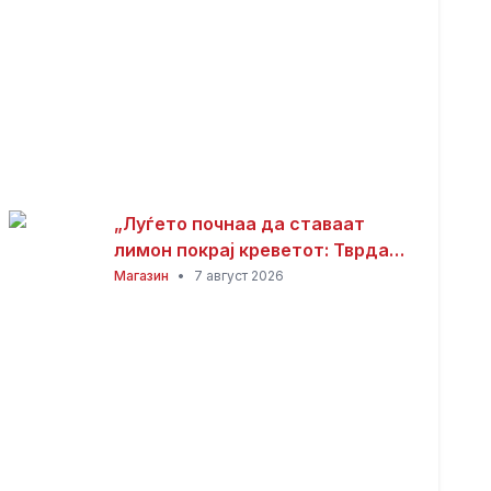
„Луѓето почнаа да ставаат
лимон покрај креветот: Тврдат
дека решава еден голем
Магазин
•
7 август 2026
проблем“