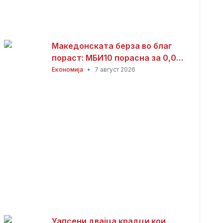
Македонската берза во благ
пораст: МБИ10 порасна за 0,08
отсто, најтргувани акциите на
Економија
•
7 август 2026
Комерцијална банка
Уапсени двајца крадци кои