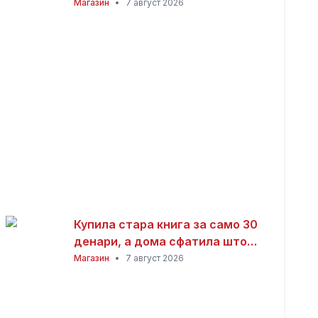
заработка од дома: Не ви треба
Магазин
•
7 август 2026
голема почетна инвестиција
Купила стара книга за само 30
денари, а дома сфатила што
всушност пронашла: „Како да
Магазин
•
7 август 2026
добив на лотарија“