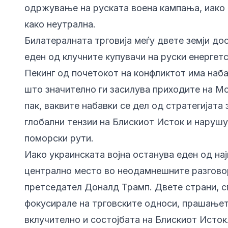
одржување на руската воена кампања, иако К
како неутрална.
Билатералната трговија меѓу двете земји до
еден од клучните купувачи на руски енергет
Пекинг од почетокот на конфликтот има наба
што значително ги засилува приходите на Мо
пак, ваквите набавки се дел од стратегијата
глобални тензии на Блискиот Исток и наруш
поморски рути.
Иако украинската војна останува еден од нај
централно место во неодамнешните разговор
претседател Доналд Трамп. Двете страни, с
фокусирале на трговските односи, прашањето
вклучително и состојбата на Блискиот Исток