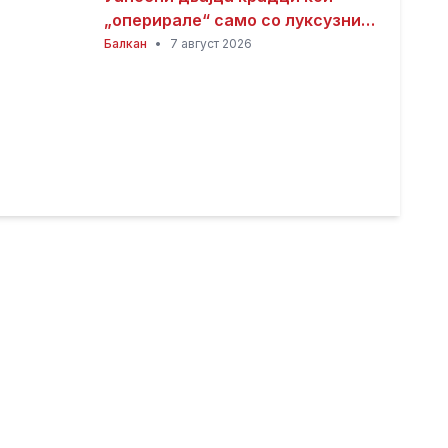
„оперирале“ само со луксузни
автомобили
Балкан
•
7 август 2026