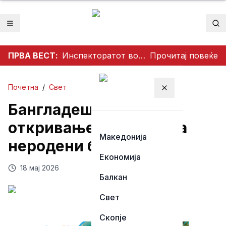
Отвори мени
Пр
ПРВА ВЕСТ:
Инспекторатот во акција: Се ослободуваат тротоарите во Тетово
Прочитај повеќе
Почетна
/
Свет
Затвори мени
Бангладеш забрани
откривање на полот на
Македонија
неродени бебиња
Економија
18 мај 2026
Балкан
Свет
Скопје