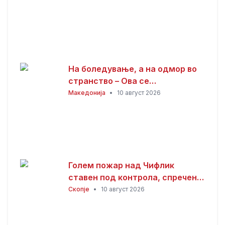
На боледување, а на одмор во
странство – Ова се
последиците
Македонија
•
10 август 2026
Голем пожар над Чифлик
ставен под контрола, спречено
ширење кон боровата шума на
Скопје
•
10 август 2026
Водно