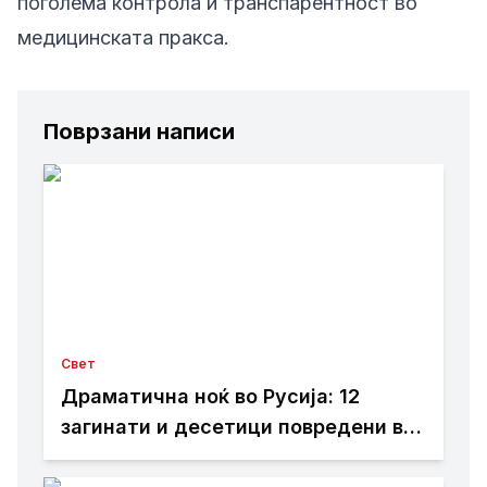
поголема контрола и транспарентност во
медицинската пракса.
Поврзани написи
Свет
Драматична ноќ во Русија: 12
загинати и десетици повредени во
напад со дронови