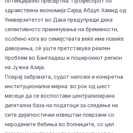
потенцијално пресвртна. Професорот по
здравствена економија Сајед Абдул Хамид од
Универзитетот во Дака предупреди дека
селективното прекинување на бремености,
особено кога во семејствата веќе има повеќе
девојчиња, сè уште претставува реален
проблем во Бангладеш и поширокиот регион
на Јужна Азија.
Покрај забраната, судот наложи и конкретна
институционална мерка: во рок од шест
месеци да се воспостави централизирана
дигитална база на податоци за следење на
сите дијагностички извештаи поврзани со
неродените бебиња во болниците, со цел