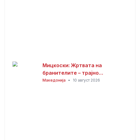
Мицкоски: Жртвата на
бранителите – трајно
потсетување дека мирот,
Македонија
•
10 август 2026
слободата и безбедноста
имаат своја цена