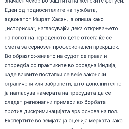
значаен чекор во заштита на женските фетуси.
Еден од подносителите на тужбата,
адвокатот Ишрат Хасан, ја опиша како
„историска“, нагласувајќи дека откривањето
на полот на нероденото дете отсега ќе се
смета за сериозен професионален прекршок.
Во образложението на судот се прави и
споредба со практиките во соседна Индија,
каде ваквите постапки се веќе законски
ограничени или забранети, што дополнително
ја нагласува намерата на пресудата да се
следат регионални примери во борбата
против дискриминацијата врз основа на пол.
Експертите во земјата ја оценија мерката како