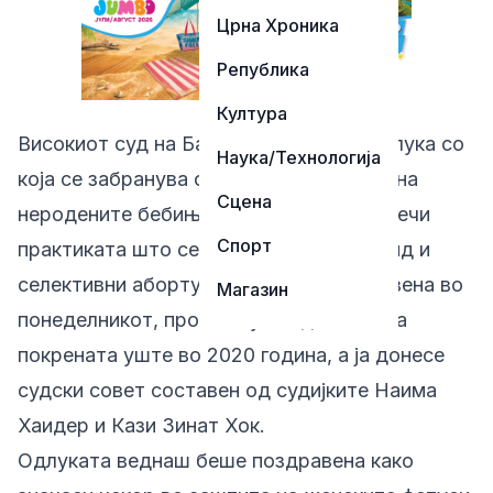
Црна Хроника
Република
Култура
Високиот суд на Бангладеш донесе одлука со
Наука/Технологија
која се забранува откривање на полот на
Сцена
неродените бебиња, во обид да се спречи
Спорт
практиката што се поврзува со фемицид и
селективни абортуси. Пресудата, објавена во
Магазин
понеделникот, произлегува од постапка
покрената уште во 2020 година, а ја донесе
судски совет составен од судијките Наима
Хаидер и Кази Зинат Хок.
Одлуката веднаш беше поздравена како