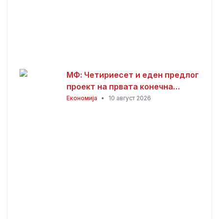
МФ: Четириесет и еден предлог
проект на првата конечна
приоритетна листа за јавни
Економија
•
10 август 2026
инвестиции – поефикасно
планирање и управување со
капиталните проекти