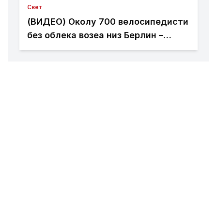
Свет
(ВИДЕО) Околу 700 велосипедисти
без облека возеа низ Берлин –
пораки за слобода на телото,
толеранција и климата