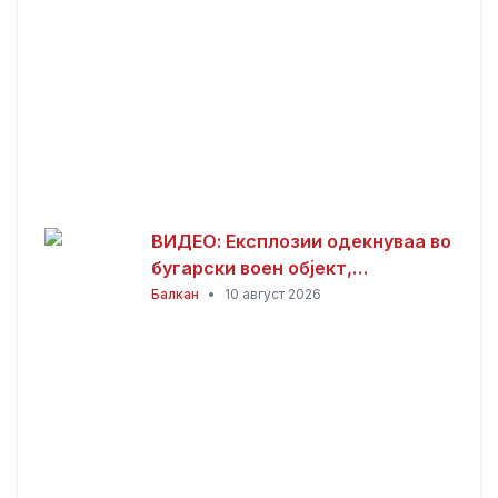
ВИДЕО: Експлозии одекнуваа во
бугарски воен објект,
евакуирани 300 работници
Балкан
•
10 август 2026