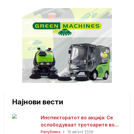
Најнови вести
Инспекторатот во акција: Се
ослободуваат тротоарите во
Тетово
Република
•
10 август 2026