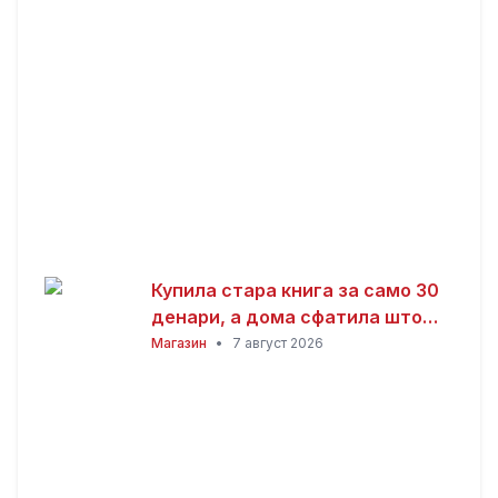
Купила стара книга за само 30
денари, а дома сфатила што
всушност пронашла: „Како да
Магазин
•
7 август 2026
добив на лотарија“