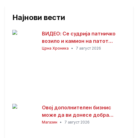
Најнови вести
ВИДЕО: Се судрија патничко
возило и камион на патот
Гостивар – Страж
Црна Хроника
•
7 август 2026
Овој дополнителен бизнис
може да ви донесе добра
заработка од дома: Не ви треба
Магазин
•
7 август 2026
голема почетна инвестиција