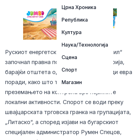
Црна Хроника
Република
Култура
Наука/Технологија
Рускиот енергетски конгломерат „Лукоил“
Сцена
започнал правна постапка против Бугарија,
Спорт
барајќи отштета од околу три милијарди евра
поради, како што тврди компанијата,
Магазин
преземањето на контрола врз нејзините
локални активности. Спорот се води преку
швајцарската трговска гранка на групацијата,
„Литаско“, а според изјави на бугарскиот
специјален администратор Румен Спецов,