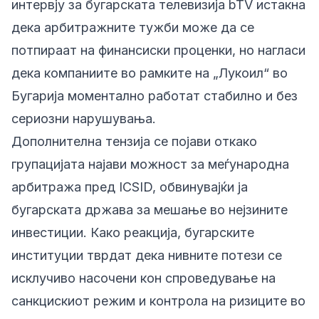
интервју за бугарската телевизија bTV истакна
дека арбитражните тужби може да се
потпираат на финансиски проценки, но нагласи
дека компаниите во рамките на „Лукоил“ во
Бугарија моментално работат стабилно и без
сериозни нарушувања.
Дополнителна тензија се појави откако
групацијата најави можност за меѓународна
арбитража пред ICSID, обвинувајќи ја
бугарската држава за мешање во нејзините
инвестиции. Како реакција, бугарските
институции тврдат дека нивните потези се
исклучиво насочени кон спроведување на
санкцискиот режим и контрола на ризиците во