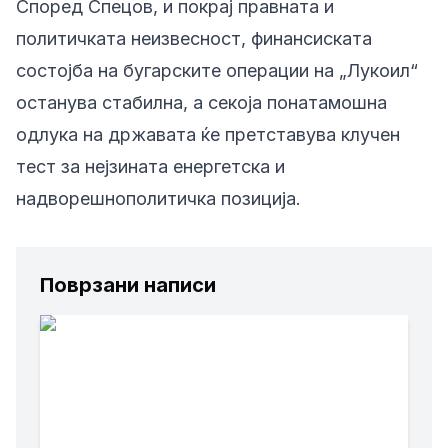
Според Спецов, и покрај правната и
политичката неизвесност, финансиската
состојба на бугарските операции на „Лукоил“
останува стабилна, а секоја понатамошна
одлука на државата ќе претставува клучен
тест за нејзината енергетска и
надворешнополитичка позиција.
Поврзани написи