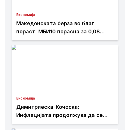
Економија
Македонската берза во благ
пораст: МБИ10 порасна за 0,08
отсто, најтргувани акциите на
Комерцијална банка
Економија
Димитриеска-Кочоска:
Инфлацијата продолжува да се
намалува