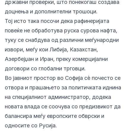
државни проверки, што понекогаш создава
доцнења и дополнителни трошоци.
Тој исто така посочи дека рафинеријата
повеќе не обработува руска сурова нафта,
туку се снабдува од различни меѓународни
извори, меѓу кои Либија, Казахстан,
Азербејџан и Иран, преку комерцијални
договори со глобални трговци.
Во јавниот простор во Софија сè почесто се
отвора и прашањето за политичката иднина
на специјалниот администратор, додека
новата влада се соочува со предизвикот да
балансира меѓу европските обврски и
односите со Русија.