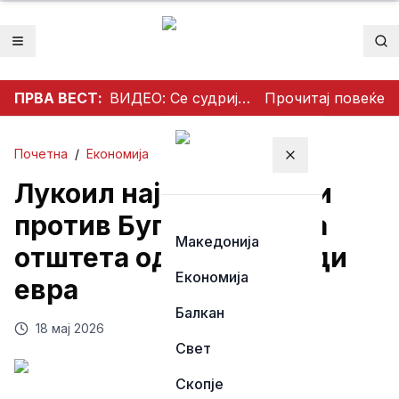
Отвори мени
Пр
ПРВА ВЕСТ:
ВИДЕО: Се судрија патничко возило и камион на патот Гостивар – Страж
Прочитај повеќе
Почетна
/
Економија
Затвори мени
Лукоил најавува тужби
против Бугарија и бара
Македонија
отштета од 3 милијарди
Економија
евра
Балкан
18 мај 2026
Свет
Скопје