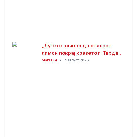
„Луѓето почнаа да ставаат
лимон покрај креветот: Тврдат
дека решава еден голем
Магазин
•
7 август 2026
проблем“