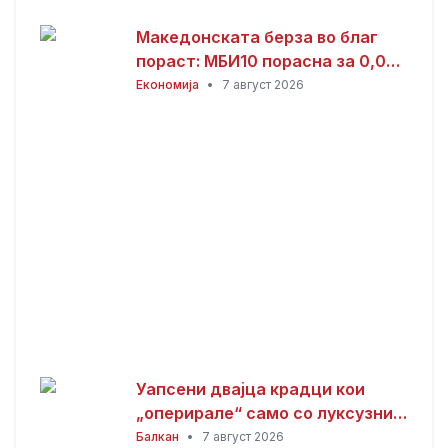
Македонската берза во благ
пораст: МБИ10 порасна за 0,08
отсто, најтргувани акциите на
Економија
•
7 август 2026
Комерцијална банка
Уапсени двајца крадци кои
„оперирале“ само со луксузни
автомобили
Балкан
•
7 август 2026