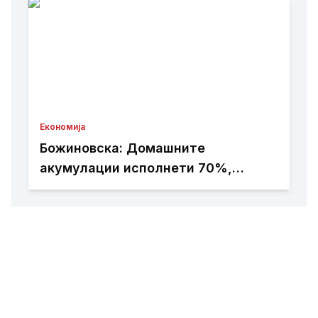
Економија
Божиновска: Домашните
акумулации исполнети 70%,
обезбедена стабилност на
енергетскиот систем