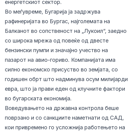
енергетскиот сектор.
Во меѓувреме, Бугарија ја задржува
рафинеријата во Бургас, најголемата на
Балканот во сопственост на „Лукоил“, заедно
со широка мрежа од повеќе од двесте
бензински пумпи и значајно учество на
пазарот на авио-гориво. Компанијата има
силно економско присуство во земјата, со
годишен обрт што надминува осум милијарди
евра, што ја прави еден од клучните фактори
во бугарската економија.
Воведувањето на државна контрола беше
поврзано и со санкциите наметнати од САД,
кои привремено го усложнија работењето на