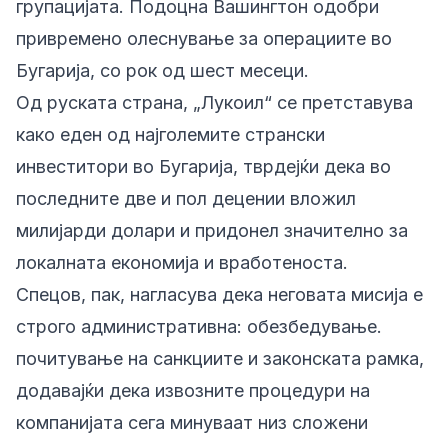
групацијата. Подоцна Вашингтон одобри
привремено олеснување за операциите во
Бугарија, со рок од шест месеци.
Од руската страна, „Лукоил“ се претставува
како еден од најголемите странски
инвеститори во Бугарија, тврдејќи дека во
последните две и пол децении вложил
милијарди долари и придонел значително за
локалната економија и вработеноста.
Спецов, пак, нагласува дека неговата мисија е
строго административна: обезбедување.
почитување на санкциите и законската рамка,
додавајќи дека извозните процедури на
компанијата сега минуваат низ сложени