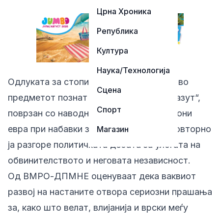
Црна Хроника
Република
Култура
Наука/Технологија
Одлуката за стопирање на постапката во
Сцена
предметот познат во јавноста како „Мазут“,
Спорт
поврзан со наводна штета од 167 милиони
евра при набавки за ТЕЦ „Неготино“, повторно
Магазин
ја разгоре политичката дебата за улогата на
обвинителството и неговата независност.
Од ВМРО-ДПМНЕ оценуваат дека ваквиот
развој на настаните отвора сериозни прашања
за, како што велат, влијанија и врски меѓу