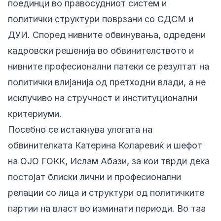
поединци во правосудниот систем и
политички структури поврзани со СДСМ и
ДУИ. Според нивните обвинувања, одредени
кадровски решенија во обвинителството и
нивните професионални патеки се резултат на
политички влијанија од претходни влади, а не
исклучиво на стручност и институционални
критериуми.
Посебно се истакнува улогата на
обвинителката Катерина Коларевиќ и шефот
на ОЈО ГОКК, Ислам Абази, за кои тврди дека
постојат блиски лични и професионални
релации со лица и структури од политичките
партии на власт во изминати периоди. Во таа