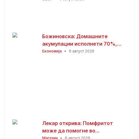
Божиновска: Домашните
акумулации исполнети 70%,
обезбедена стабилност на
Економија
•
6 август 2026
енергетскиот систем
Лекар открива: Помфритот
може да помогне во
топлотните бранови, но
Магазин
•
6 август 2026