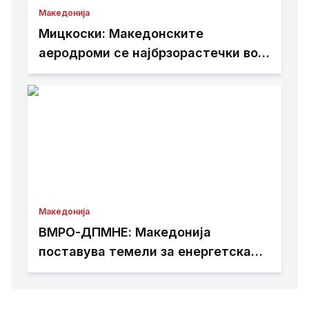
Македонија
Мицкоски: Македонските
аеродроми се најбрзорастечки во
регионот – тоа е резултат на
работата изминатите 25 месеци
Македонија
ВМРО-ДПМНЕ: Македонија
поставува темели за енергетска
независност и зелена транзиција