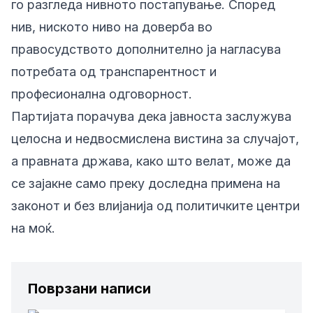
го разгледа нивното постапување. Според
нив, ниското ниво на доверба во
правосудството дополнително ја нагласува
потребата од транспарентност и
професионална одговорност.
Партијата порачува дека јавноста заслужува
целосна и недвосмислена вистина за случајот,
а правната држава, како што велат, може да
се зајакне само преку доследна примена на
законот и без влијанија од политичките центри
на моќ.
Поврзани написи