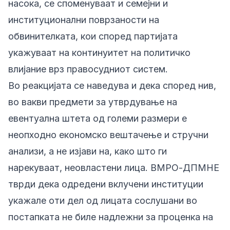
насока, се споменуваат и семејни и
институционални поврзаности на
обвинителката, кои според партијата
укажуваат на континуитет на политичко
влијание врз правосудниот систем.
Во реакцијата се наведува и дека според нив,
во вакви предмети за утврдување на
евентуална штета од големи размери е
неопходно економско вештачење и стручни
анализи, а не изјави на, како што ги
нарекуваат, неовластени лица. ВМРО-ДПМНЕ
тврди дека одредени вклучени институции
укажале оти дел од лицата сослушани во
постапката не биле надлежни за проценка на