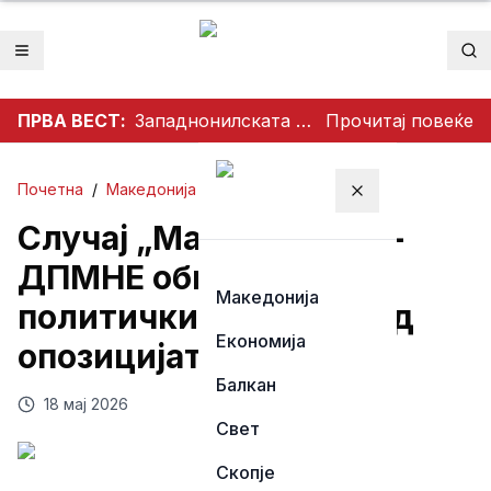
Отвори мени
Пр
ПРВА ВЕСТ:
Западнонилската треска се шири во Скопје и Велес
Прочитај повеќе
Почетна
/
Македонија
Затвори мени
Случај „Мазут“: ВМРО-
ДПМНЕ обвинува за
Македонија
политички влијанија од
Економија
опозицијата
Балкан
18 мај 2026
Свет
Скопје