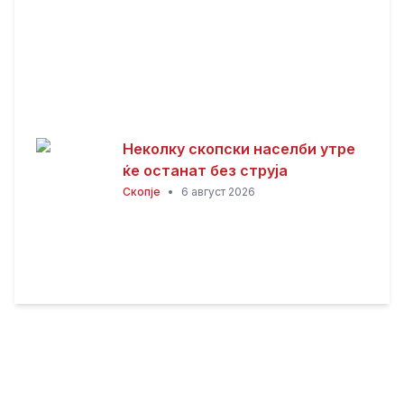
Неколку скопски населби утре
ќе останат без струја
Скопје
•
6 август 2026