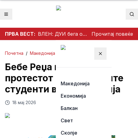
Отвори мени
Пр
ПРВА ВЕСТ:
ВЛЕН: ДУИ бега од прашањата за Артан Груби
Прочитај повеќе
Почетна
/
Македонија
Затвори мени
Бебе Реџа го поддржа
протестот на албанските
Македонија
студенти во Македонија
Економија
18 мај 2026
Балкан
Свет
Скопје