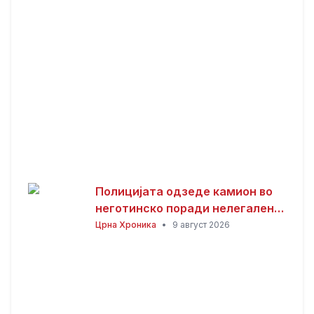
Полицијата одзеде камион во
неготинско поради нелегален
ископ и транспорт на песок
Црна Хроника
•
9 август 2026