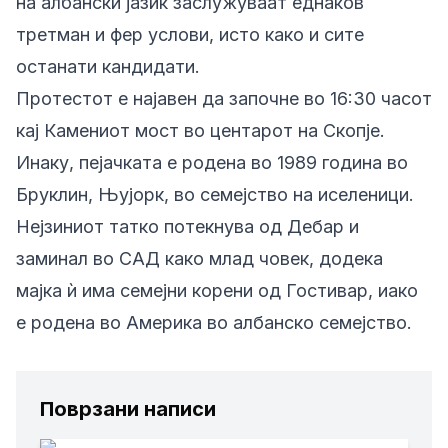
на албански јазик заслужуваат еднаков
третман и фер услови, исто како и сите
останати кандидати.
Протестот е најавен да започне во 16:30 часот
кај Камениот мост во центарот на Скопје.
Инаку, пејачката е родена во 1989 година во
Бруклин, Њујорк, во семејство на иселеници.
Нејзиниот татко потекнува од Дебар и
заминал во САД како млад човек, додека
мајка ѝ има семејни корени од Гостивар, иако
е родена во Америка во албанско семејство.
Поврзани написи