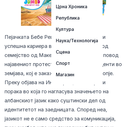
Црна Хроника
Република
Култура
Пејачката Бебе Реџа, која живее и гради
Наука/Технологија
успешна кариера во САД, а потекнува од
Сцена
семејство од Македонија, се огласи по повод
Спорт
најавениот протест на албанските студенти во
земјава, кој е закажан за денеска во Скопје.
Магазин
Преку објава на Инстаграм, таа испрати
порака во која го нагласува значењето на
албанскиот јазик како суштински дел од
идентитетот на заедницата. Според неа,
јазикот не е само средство за комуникација,