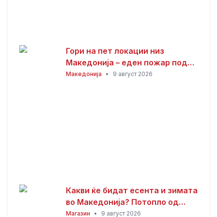
Гори на пет локации низ
Македонија – еден пожар под
контрола, три изгаснати
Македонија
•
9 август 2026
Какви ќе бидат есента и зимата
во Македонија? Потопло од
просекот, но со можни
Магазин
•
9 август 2026