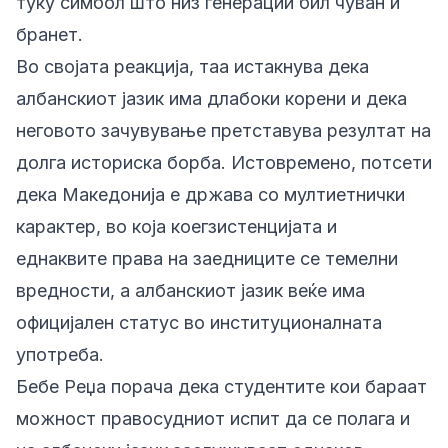
туку симбол што низ генерации бил чуван и
бранет.
Во својата реакција, таа истакнува дека
албанскиот јазик има длабоки корени и дека
неговото зачувување претставува резултат на
долга историска борба. Истовремено, потсети
дека Македонија е држава со мултиетнички
карактер, во која коегзистенцијата и
еднаквите права на заедниците се темелни
вредности, а албанскиот јазик веќе има
официјален статус во институционалната
употреба.
Бебе Реџа порача дека студентите кои бараат
можност правосудниот испит да се полага и