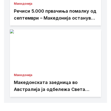
Македонија
Речиси 5.000 првачиња помалку од
септември – Македонија останува
без повеќе од 100 паралелки
Македонија
Македонската заедница во
Австралија ја одбележа Света
Петка – торжествена прослава во
Сиднеј