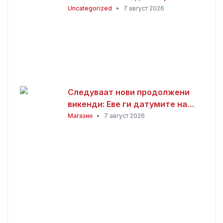
(2026)
Uncategorized
•
7 август 2026
Следуваат нови продолжени
викенди: Еве ги датумите на
следните неработни денови
Магазин
•
7 август 2026