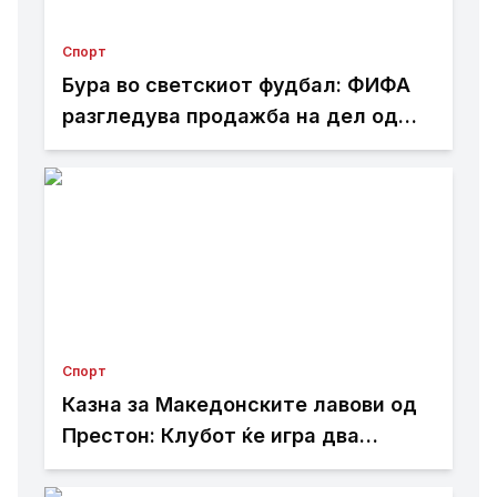
Спорт
Бура во светскиот фудбал: ФИФА
разгледува продажба на дел од
Мундијалот?
Спорт
Казна за Македонските лавови од
Престон: Клубот ќе игра два
натпревари без публика поради