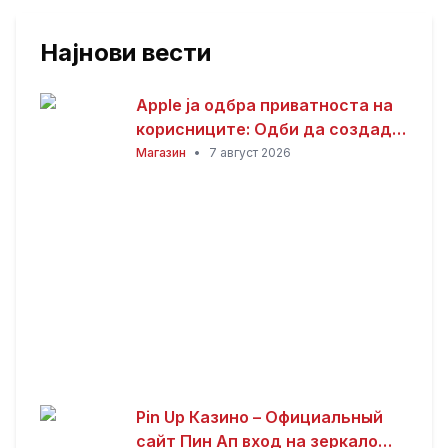
Најнови вести
Apple ја одбра приватноста на
корисниците: Одби да создаде
пристап за полицијата до iCloud
Магазин
•
7 август 2026
податоците
Pin Up Казино – Официальный
сайт Пин Ап вход на зеркало