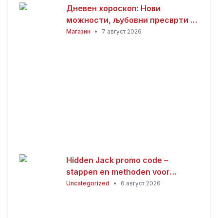
Дневен хороскоп: Нови
можности, љубовни пресврти и
совети за здравјето за сите
Магазин
•
7 август 2026
хороскопски знаци
Hidden Jack promo code –
stappen en methoden voor
Nederlandse spelers
Uncategorized
•
6 август 2026