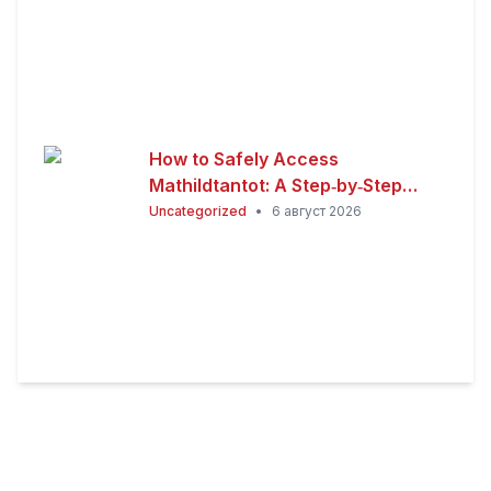
How to Safely Access
Mathildtantot: A Step‑by‑Step
Premium Guide
Uncategorized
•
6 август 2026