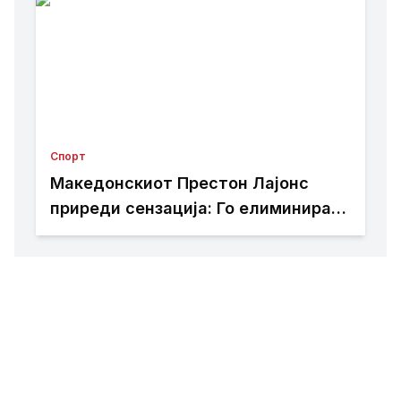
навредливи транспаренти на
навивачите
Спорт
Македонскиот Престон Лајонс
приреди сензација: Го елиминира
актуелниот освојувач на Купот на
Австралија