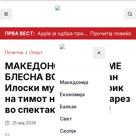
Отвори мени
Пр
ПРВА ВЕСТ:
Apple ја одбра приватноста на корисниците: Одби да создаде пристап за полицијата до iCloud податоците
Прочитај повеќе
Почетна
/
Спорт
Затвори мени
МАКЕДОНСКОТО ЗНАМЕ
БЛЕСНА ВО МЛС: Милан
Македонија
Илоски му даде хет-трик
Економија
на тимот на Меси и Суарез
Балкан
во спектакл со 10 гола!
Свет
25 мај 2026
Скопје