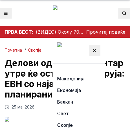
Отвори мени
Пр
ПРВА ВЕСТ:
(ВИДЕО) Околу 700 велосипедисти без облека возеа низ Берлин – пораки за слобода на телото, толеранција и климата
Прочитај повеќе
Почетна
/
Скопје
Затвори мени
Делови од Бутел и Центар
утре ќе останат без струја:
Македонија
ЕВН со најави за
Економија
планирани прекини
Балкан
25 мај 2026
Свет
Скопје