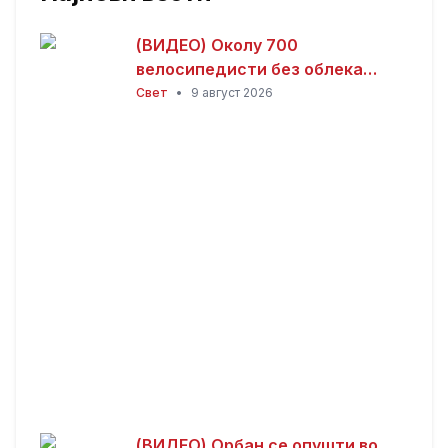
(ВИДЕО) Околу 700
велосипедисти без облека
возеа низ Берлин – пораки за
Свет
•
9 август 2026
слобода на телото,
толеранција и климата
(ВИДЕО) Орбан се опушти во