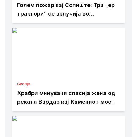
Голем пожар кај Сопиште: Три „ер
трактори“ се вклучија во
гаснењето, гори нискостеблеста
шума
Скопје
Храбри минувачи спасија жена од
реката Вардар кај Камениот мост