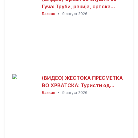
Гуча: Труби, ракија, српска
музика и дружба
Балкан
•
9 август 2026
(ВИДЕО) ЖЕСТОКА ПРЕСМЕТКА
ВО ХРВАТСКА: Туристи од
Албанија дивееле со квадови,
Балкан
•
9 август 2026
по расправија со мештаните
избила масовна тепачка