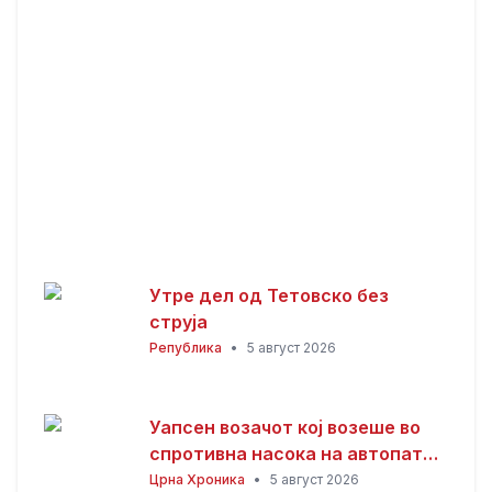
Утре дел од Тетовско без
струја
Република
•
5 август 2026
Уапсен возачот кој возеше во
спротивна насока на автопатот
Скопје – Велес
Црна Хроника
•
5 август 2026