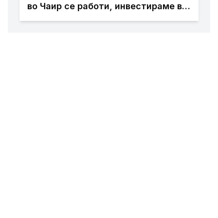
во Чаир се работи, инвестираме во
инфраструктура и подобар живот
за граѓаните