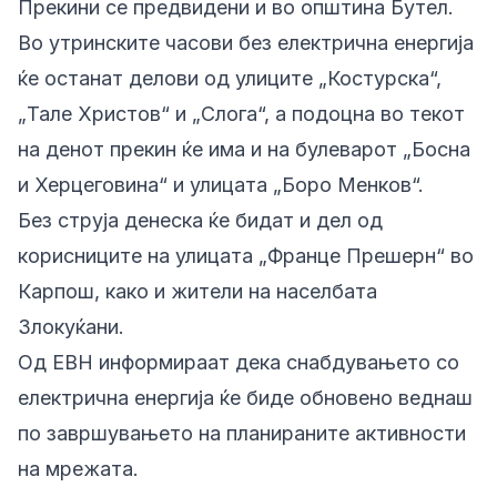
Прекини се предвидени и во општина Бутел.
Во утринските часови без електрична енергија
ќе останат делови од улиците „Костурска“,
„Тале Христов“ и „Слога“, а подоцна во текот
на денот прекин ќе има и на булеварот „Босна
и Херцеговина“ и улицата „Боро Менков“.
Без струја денеска ќе бидат и дел од
корисниците на улицата „Франце Прешерн“ во
Карпош, како и жители на населбата
Злокуќани.
Од ЕВН информираат дека снабдувањето со
електрична енергија ќе биде обновено веднаш
по завршувањето на планираните активности
на мрежата.