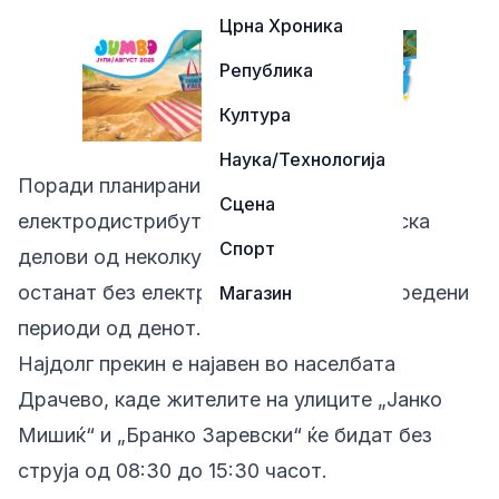
Црна Хроника
Република
Култура
Наука/Технологија
Поради планирани зафати на
Сцена
електродистрибутивната мрежа, денеска
Спорт
делови од неколку скопски општини ќе
останат без електрична енергија во одредени
Магазин
периоди од денот.
Најдолг прекин е најавен во населбата
Драчево, каде жителите на улиците „Јанко
Мишиќ“ и „Бранко Заревски“ ќе бидат без
струја од 08:30 до 15:30 часот.