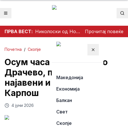
Отвори мени
Пр
ПРВА ВЕСТ:
Николоски од Ново Село: Продолжуваме со проекти што носат развој и подобар живот за граѓаните
Прочитај повеќе
Почетна
/
Скопје
Затвори мени
Осум часа без струја во
Драчево, прекини
Македонија
најавени и во Бутел и
Економија
Карпош
Балкан
4 јуни 2026
Свет
Скопје