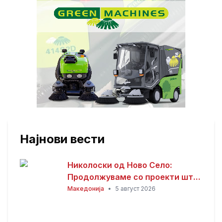
Најнови вести
Николоски од Ново Село:
Продолжуваме со проекти што
носат развој и подобар живот
Македонија
•
5 август 2026
за граѓаните