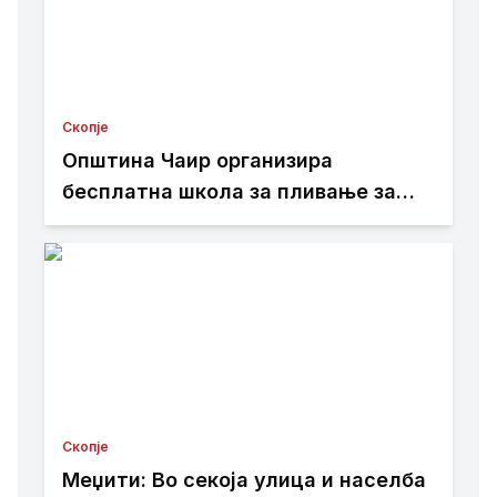
Скопје
Општина Чаир организира
бесплатна школа за пливање за
деца – пријавувањето е во тек
Скопје
Меџити: Во секоја улица и населба