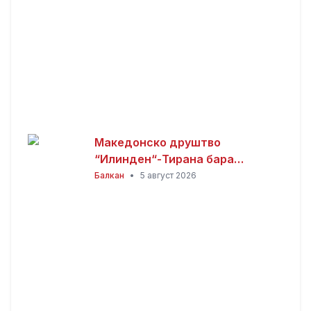
Македонско друштво
“Илинден“-Тирана бара
официјалната веб-страница на
Балкан
•
5 август 2026
Општина Пустец да биде
достапна и на македонски
јазик