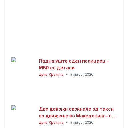
Падна уште еден полицаец –
МВР со детали
Црна Хроника
•
5 август 2026
Две девојки скокнале од такси
во движење во Македонија – се
утврдува што точно се случило!
Црна Хроника
•
5 август 2026