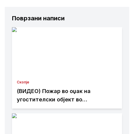
Поврзани написи
Скопје
(ВИДЕО) Пожар во оџак на
угостителски објект во
Лептокарија – брзата интервенција
спречи поголема штета