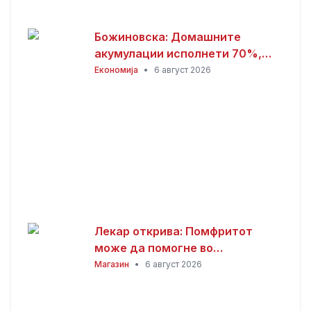
Божиновска: Домашните
акумулации исполнети 70%,
обезбедена стабилност на
Економија
•
6 август 2026
енергетскиот систем
Лекар открива: Помфритот
може да помогне во
топлотните бранови, но
Магазин
•
6 август 2026
причината ќе ве изненади