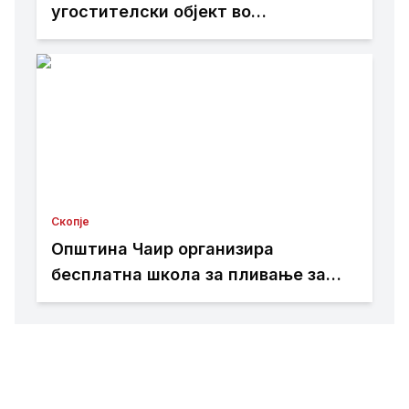
угостителски објект во
Лептокарија – брзата интервенција
спречи поголема штета
Скопје
Општина Чаир организира
бесплатна школа за пливање за
деца – пријавувањето е во тек