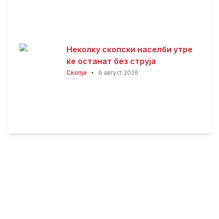
Неколку скопски населби утре
ќе останат без струја
Скопје
•
6 август 2026