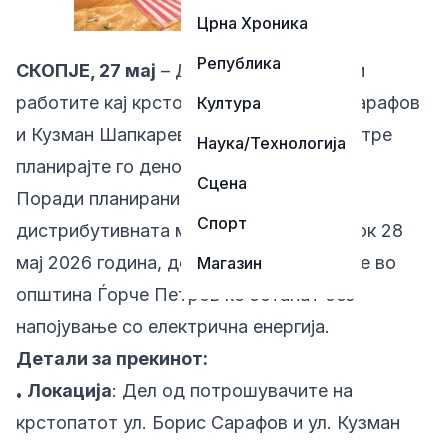
Црна Хроника
Република
СКОПЈЕ, 27 мај
– Доколку живеете или
работите кај крстосницата на Борис Сарафов
Култура
и Кузман Шапкарев во Ѓорче Петров, утре
Наука/Технологија
планирајте го денот без струја.
Сцена
Поради планирани технички зафати во
Спорт
дистрибутивната мрежа, утре, четврток 28
мај 2026 година, дел од потрошувачите во
Магазин
општина Ѓорче Петров ќе останат без
напојување со електрична енергија.
Детали за прекинот:
Локација
: Дел од потрошувачите на
•
крстопатот ул. Борис Сарафов и ул. Кузман