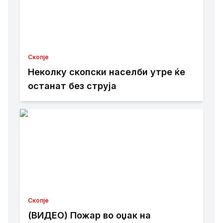
Скопје
Неколку скопски населби утре ќе
останат без струја
Скопје
(ВИДЕО) Пожар во оџак на