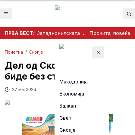
Отвори мени
Пр
ПРВА ВЕСТ:
Западнонилската треска се шири во Скопје и Велес
Прочитај повеќе
Почетна
/
Скопје
Затвори мени
Дел од Скопје утре ќе
биде без струја
Македонија
27 мај 2026
Економија
Балкан
Свет
Скопје