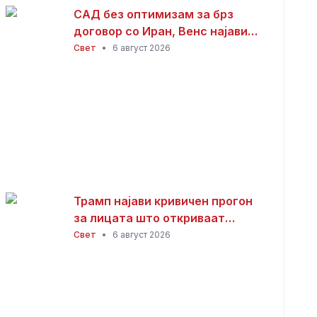
САД без оптимизам за брз
договор со Иран, Венс најави
долги преговори
Свет
•
6 август 2026
Трамп најави кривичен прогон
за лицата што откриваат
информации за залихите на
Свет
•
6 август 2026
оружје: САД имаат огромни
резерви муниција