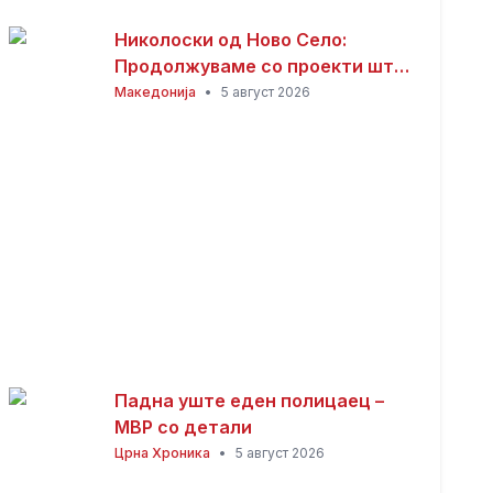
Николоски од Ново Село:
Продолжуваме со проекти што
носат развој и подобар живот
Македонија
•
5 август 2026
за граѓаните
Падна уште еден полицаец –
МВР со детали
Црна Хроника
•
5 август 2026