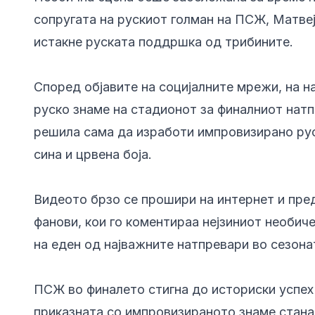
сопругата на рускиот голман на ПСЖ, Матвеј
истакне руската поддршка од трибините.
Според објавите на социјалните мрежи, на н
руско знаме на стадионот за финалниот натп
решила сама да изработи импровизирано руск
сина и црвена боја.
Видеото брзо се прошири на интернет и пре
фанови, кои го коментираа нејзиниот необич
на еден од најважните натпревари во сезона
ПСЖ во финалето стигна до историски успех 
приказната со импровизираното знаме стана