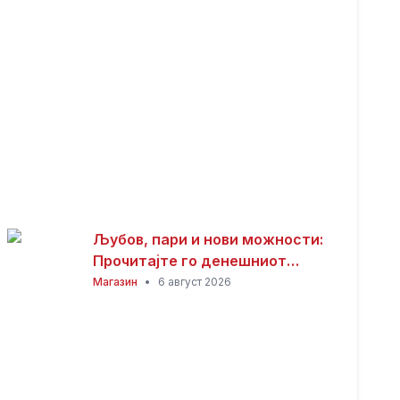
Љубов, пари и нови можности:
Прочитајте го денешниот
хороскоп
Магазин
•
6 август 2026