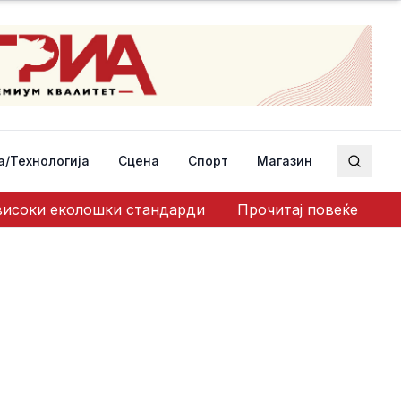
а/Технологија
Сцена
Спорт
Магазин
Пребар
 високи еколошки стандарди
Прочитај повеќе