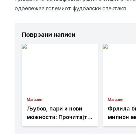
одбележаа големиот фудбалски спектакл.
Поврзани написи
Магазин
Магазин
Љубов, пари и нови
Фрлила б
можности: Прочитајте
милион ев
го денешниот
комуналц
хороскоп
направил