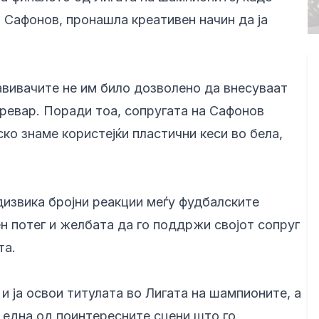
 Сафонов, пронашла креативен начин да ја
авивачите не им било дозволено да внесуваат
ревар. Поради тоа, сопругата на Сафонов
о знаме користејќи пластични кеси во бела,
дизвика бројни реакции меѓу фудбалските
ен потег и желбата да го поддржи својот сопруг
та.
и ја освои титулата во Лигата на шампионите, а
 една од поинтересните сцени што го