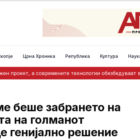
Скопје
Црна Хроника
Република
Култура
Наук
жен проект, а современите технологии обезбедуваат
ме беше забрането на
та на голманот
е генијално решение