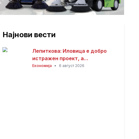
Најнови вести
Лепиткова: Иловица е добро
истражен проект, а
современите технологии
Економија
•
6 август 2026
обезбедуваат високи еколошки
стандарди