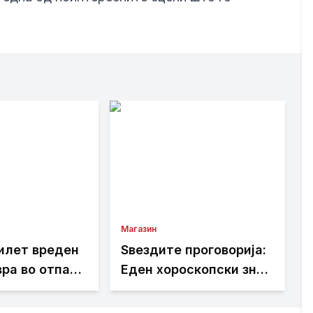
Магазин
илет вреден
Ѕвездите проговорија:
ра во отпад,
Еден хороскопски знак
ите
денес ќе биде
е чудо
вистински победник