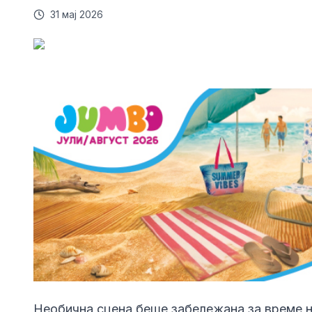
31 мај 2026
Необична сцена беше забележана за време н