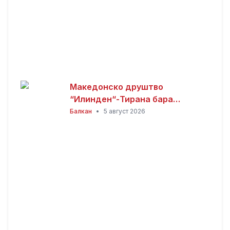
Македонско друштво
“Илинден“-Тирана бара
официјалната веб-страница на
Балкан
•
5 август 2026
Општина Пустец да биде
достапна и на македонски
јазик