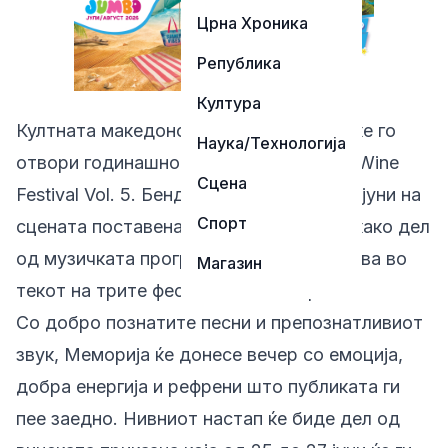
Црна Хроника
Република
Култура
Култната македонска група Меморија ќе го
Наука/Технологија
отвори годинашното издание на Ohrid Wine
Сцена
Festival Vol. 5. Бендот ќе настапи на 25 јуни на
Спорт
сцената поставена на охридскиот кеј, како дел
од музичката програма што ќе се одвива во
Магазин
текот на трите фестивалски вечери.
Со добро познатите песни и препознатливиот
звук, Меморија ќе донесе вечер со емоција,
добра енергија и рефрени што публиката ги
пее заедно. Нивниот настап ќе биде дел од