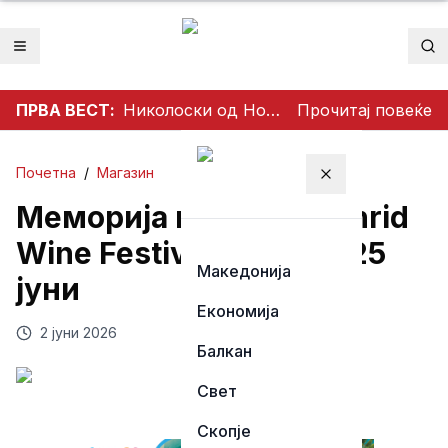
Отвори мени
Пр
ПРВА ВЕСТ:
Николоски од Ново Село: Продолжуваме со проекти што носат развој и подобар живот за граѓаните
Прочитај повеќе
Почетна
/
Магазин
Затвори мени
Меморија го отвора Ohrid
Wine Festival Vol. 5 на 25
Македонија
јуни
Економија
2 јуни 2026
Балкан
Свет
Скопје