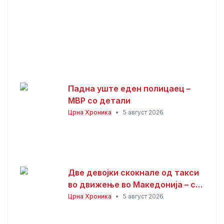
Падна уште еден полицаец –
МВР со детали
Црна Хроника
•
5 август 2026
Две девојки скокнале од такси
во движење во Македонија – се
утврдува што точно се случило!
Црна Хроника
•
5 август 2026