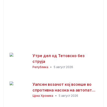
Утре дел од Тетовско без
струја
Република
•
5 август 2026
Уапсен возачот кој возеше во
спротивна насока на автопатот
Скопје – Велес
Црна Хроника
•
5 август 2026