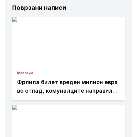
Поврзани написи
Магазин
Фрлила билет вреден милион евра
во отпад, комуналците направиле
чудо