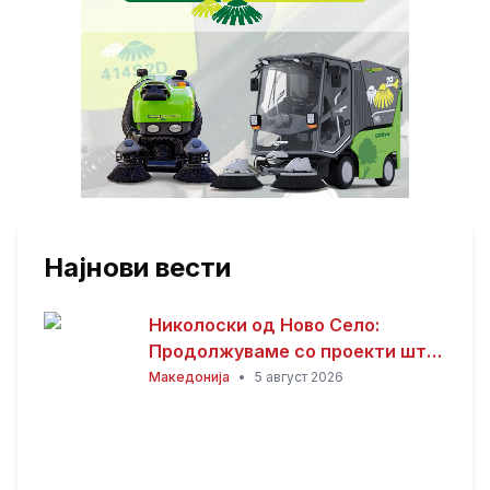
Најнови вести
Николоски од Ново Село:
Продолжуваме со проекти што
носат развој и подобар живот
Македонија
•
5 август 2026
за граѓаните