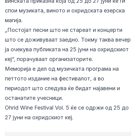
винската приказна која од 25 до 27 јуни ќе ги
спои музиката, виното и охридската езерска
магија.
„Постојат песни што не стареат и концерти
што се доживуваат заедно. Токму таква вечер
ја очекува публиката на 25 јуни на охридскиот
кеј“, порачуваат организаторите.
Меморија е дел од музичката програма на
петтото издание на фестивалот, а во
периодот што следува ќе бидат најавени и
останатите учесници.
Ohrid Wine Festival Vol. 5 ќе се одржи од 25 до
27 јуни на охридскиот кеј.