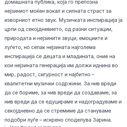
домашната публика, која го препозна
нејзиниот моќен вокал и силната страст за
изворниот етно звук. Музичката инспирација ја
црпи од секојдневието, од разни ситуации,
природата и нејзините звуци, емоциите и
луѓето, но сепак нејзината најголема
инспирација се децата и младината, оние на
кои нејзината генерација им должи иднина во
мир, радост, сигурност и најбитно –
квалитетни музички содржини. За нив вреди
да се бориме, за нив вреди да создаваме, за
нив вреди да се едуцираме и надоградуваме и
секојдневно да се стремиме да стануваме
подобри луѓе – искрено споделува Зарина.