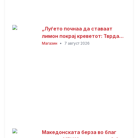
„Луѓето почнаа да ставаат
лимон покрај креветот: Тврдат
дека решава еден голем
Магазин
•
7 август 2026
проблем“
Македонската берза во благ