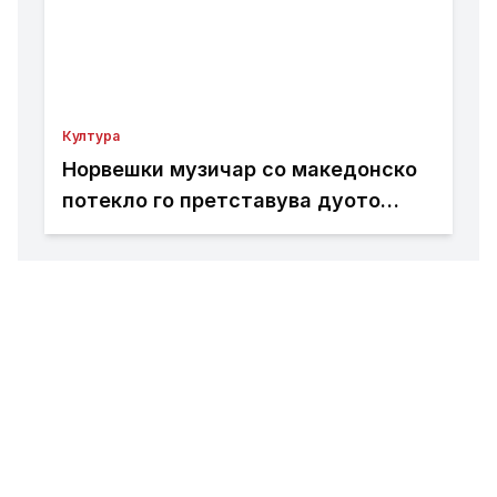
Култура
Норвешки музичар со македонско
потекло го претставува дуото
Добрила и Дориан на својот нов
албум