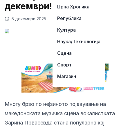
декември!
Црна Хроника
Република
5 декември 2025
Култура
Наука/Технологија
Сцена
Спорт
Магазин
Многу брзо по нејзиното појавување на
македонската музичка сцена вокалистката
Зарина Првасевда
стана популарна кај