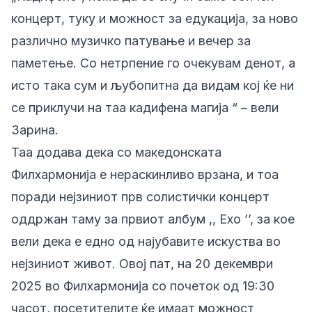
концерт, туку и можност за едукација, за ново
различно музичко патување и вечер за
паметење. Со нетрпение го очекувам денот, а
исто така сум и љубопитна да видам кој ќе ни
се приклучи на таа кадифена магија
“
– вели
Зарина.
Таа додава дека со македонската
Филхармонија е нераскинливо врзана, и тоа
поради нејзиниот прв солистички концерт
оддржан таму за првиот албум ,, Ехо ’’, за кое
вели дека е едно од најубавите искуства во
нејзиниот живот. Овој пат, на 20 декември
2025 во Филхармонија со почеток од 19:30
часот, посетителите ќе имаат можност