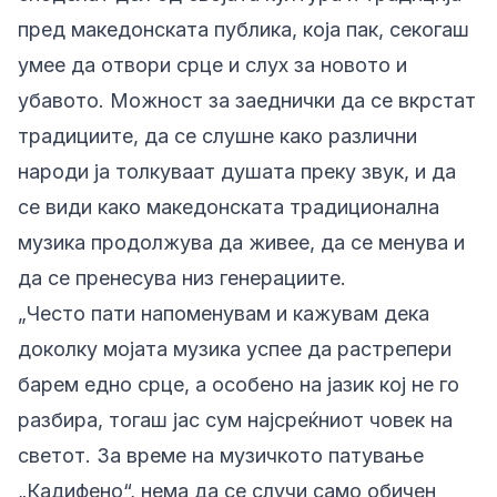
пред македонската публика, која пак, секогаш
умее да отвори срце и слух за новото и
убавото. Можност за заеднички да се вкрстат
традициите, да се слушне како различни
народи ја толкуваат душата преку звук, и да
се види како македонската традиционална
музика продолжува да живее, да се менува и
да се пренесува низ генерациите.
„Често пати напоменувам и кажувам дека
доколку мојата музика успее да растрепери
барем едно срце, а особено на јазик кој не го
разбира, тогаш јас сум најсреќниот човек на
светот. За време на музичкото
патување
„Кадифено“,
нема да се случи само обичен