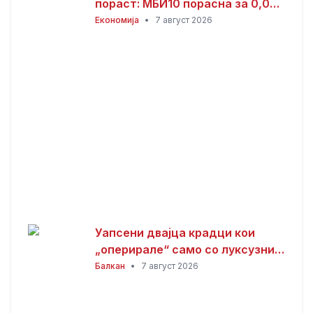
пораст: МБИ10 порасна за 0,08
отсто, најтргувани акциите на
Економија
•
7 август 2026
Комерцијална банка
Уапсени двајца крадци кои
„оперирале“ само со луксузни
автомобили
Балкан
•
7 август 2026