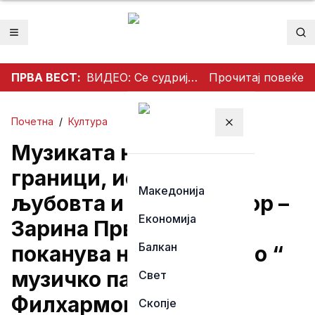
Отвори мени
Пр
ПРВА ВЕСТ:
ВИДЕО: Се судрија патничко возило и камион на патот Гостивар – Страж
Прочитај повеќе
Почетна
/
Култура
Затвори мени
Музиката не познава
граници, исто како
Македонија
љубовта и добриот збор –
Економија
Зарина Првасевда ве
Балкан
поканува на „Кадифено “
музичко патување во
Свет
Филхармонија на 20
Скопје