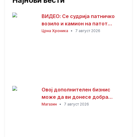
Најнови вести
ВИДЕО: Се судрија патничко
возило и камион на патот
Гостивар – Страж
Црна Хроника
•
7 август 2026
Овој дополнителен бизнис
може да ви донесе добра
заработка од дома: Не ви треба
Магазин
•
7 август 2026
голема почетна инвестиција