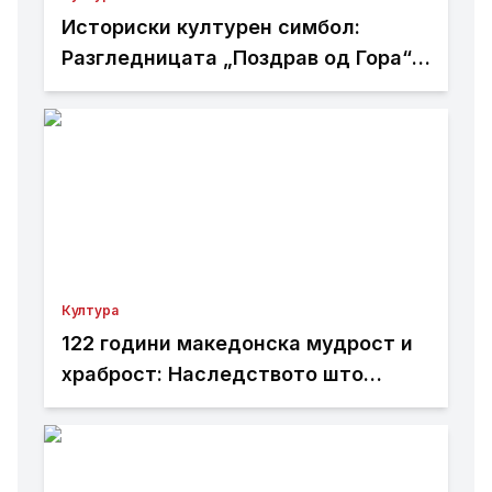
Историски културен симбол:
Разгледницата „Поздрав од Гора“
отпечатена во Албанија
Култура
122 години македонска мудрост и
храброст: Наследството што
живее