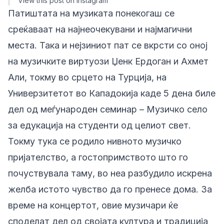
View this post on Instagram
Патиштата на музиката понекогаш се
среќаваат на најнеочекувани и најмагични
места. Така и нејзиниот пат се вкрсти со оној
на музичките виртуози Џенк Ердоган и Ахмет
Али, токму во срцето на Турција, на
Универзитетот во Кападокија каде 5 дена биле
дел од меѓународен семинар – Музичко село
за едукација на студенти од целиот свет.
Токму тука се родило нивното музичко
пријателство, а гостопримството што го
почуствувала таму, во неа разбудило искрена
желба истото чувство да го пренесе дома. За
време на концертот, овие музичари ќе
споделат дел од својата култура и традиција