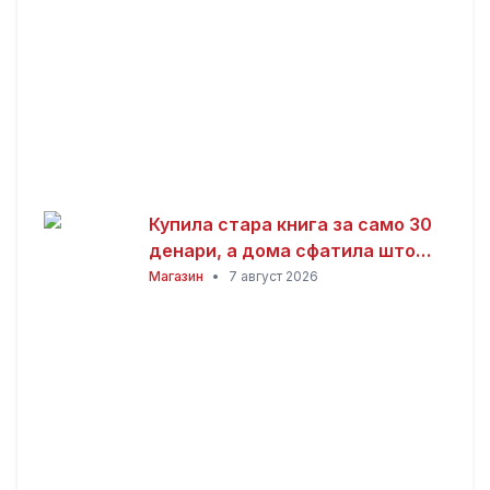
Купила стара книга за само 30
денари, а дома сфатила што
всушност пронашла: „Како да
Магазин
•
7 август 2026
добив на лотарија“