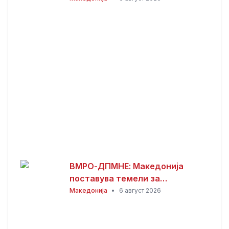
работата изминатите 25
месеци
ВМРО-ДПМНЕ: Македонија
поставува темели за
енергетска независност и
Македонија
•
6 август 2026
зелена транзиција