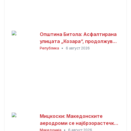
Општина Битола: Асфалтирана
улицата „Козара“, продолжува
реконструкцијата кај
Република
•
6 август 2026
Здравствениот дом
Мицкоски: Македонските
аеродроми се најбрзорастечки
во регионот – тоа е резултат на
Македонија
•
6 август 2026