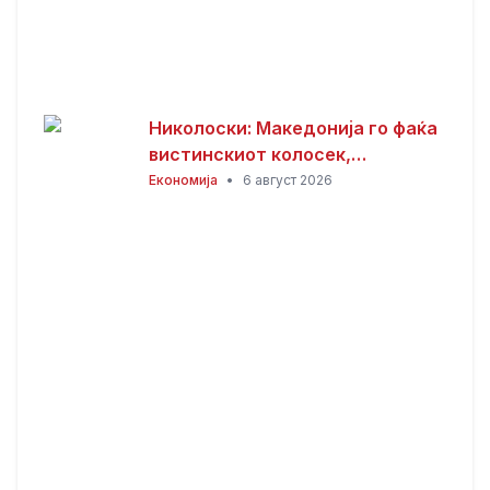
Николоски: Македонија го фаќа
вистинскиот колосек,
обезбедени 149 милиони евра
Економија
•
6 август 2026
грант за пругата кон Бугарија