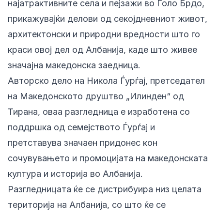
најатрактивните села и пејзажи во Голо Брдо,
прикажувајќи делови од секојдневниот живот,
архитектонски и природни вредности што го
краси овој дел од Албанија, каде што живее
значајна македонска заедница.
Авторско дело на Никола Ѓурѓај, претседател
на Македонското друштво „Илинден“ од
Тирана, оваа разгледница е изработена со
поддршка од семејството Ѓурѓај и
претставува значаен придонес кон
сочувувањето и промоцијата на македонската
култура и историја во Албанија.
Разгледницата ќе се дистрибуира низ целата
територија на Албанија, со што ќе се