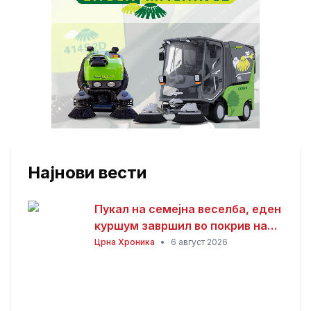
Најнови вести
Пукал на семејна веселба, еден
куршум завршил во покрив на
куќа
Црна Хроника
•
6 август 2026