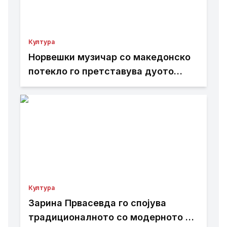
Култура
Норвешки музичар со македонско
потекло го претставува дуото
Добрила и Дориан на својот нов
албум
Култура
Зарина Првасевда го спојува
традиционалното со модерното во