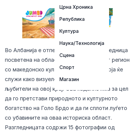
Црна Хроника
Република
Култура
Наука/Технологија
Во Албанија е отпечатена првата разгледница
Сцена
посветена на областa Голо Брдо, богат регион
Спорт
со македонско културно наследство, која ќе
служи како визуелен поздрав за сите
Магазин
љубители на овој крај. Ова издание има за цел
да го претстави природното и културното
богатство на Голо Брдо и да ги сплоти луѓето
со убавините на оваа историска област.
Разгледницата содржи 15 фотографии од