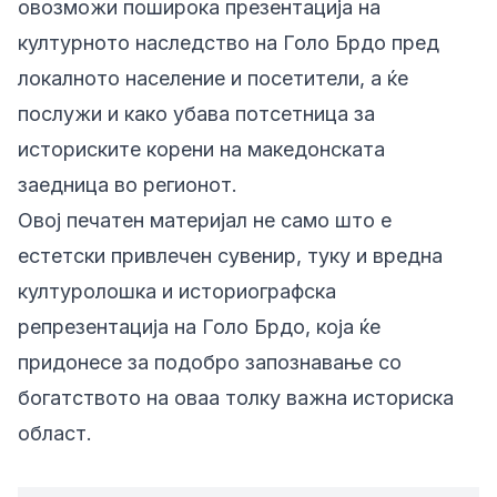
овозможи поширока презентација на
културното наследство на Голо Брдо пред
локалното население и посетители, а ќе
послужи и како убава потсетница за
историските корени на македонската
заедница во регионот.
Овој печатен материјал не само што е
естетски привлечен сувенир, туку и вредна
културолошка и историографска
репрезентација на Голо Брдо, која ќе
придонесе за подобро запознавање со
богатството на оваа толку важна историска
област.