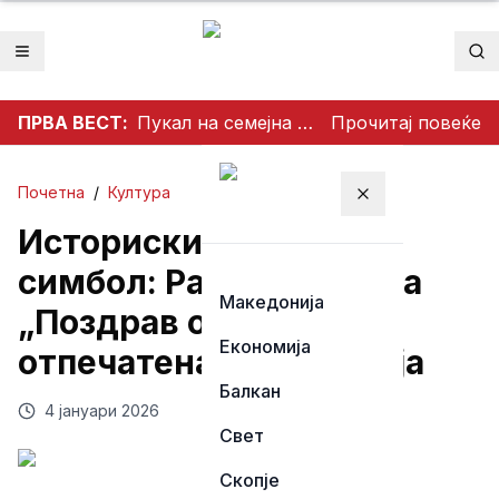
Отвори мени
Пр
ПРВА ВЕСТ:
Пукал на семејна веселба, еден куршум завршил во покрив на куќа
Прочитај повеќе
Почетна
/
Култура
Затвори мени
Историски културен
симбол: Разгледницата
Македонија
„Поздрав од Гора“
Економија
отпечатена во Албанија
Балкан
4 јануари 2026
Свет
Скопје