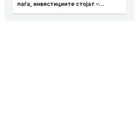
паѓа, инвестициите стојат –
државата мора да го ослободи
развојниот потенцијал на
Македонија