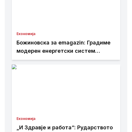
Економија
Божиновска за emagazin: Градиме
модерен енергетски систем
усогласен со европските
стандарди
Економија
„И Здравје и работа“: Рударството