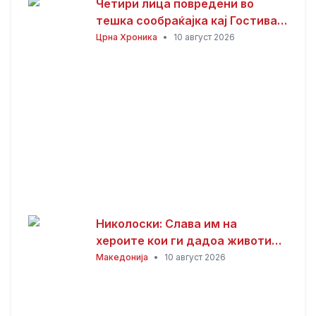
Четири лица повредени во
тешка сообраќајка кај Гостивар,
судир меѓу четири автомобили
Црна Хроника
•
10 август 2026
и камион
Николоски: Слава им на
хероите кои ги дадоа животите
за Македонија
Македонија
•
10 август 2026