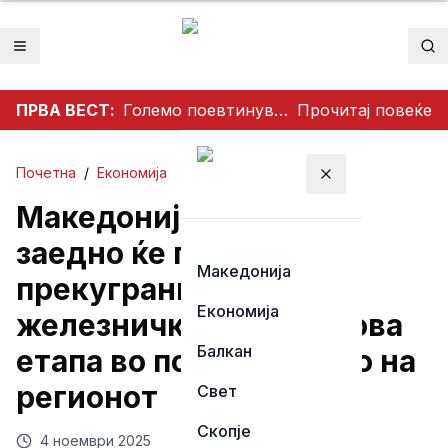
Отвори мени
Пр
ПРВА ВЕСТ:
Големо поевтинување на горивата од полноќ
Прочитај повеќе
Почетна
/
Економија
Затвори мени
Македонија и Бугарија
заедно ќе градат
Македонија
прекуграничен
Економија
железнички тунел – нова
Балкан
етапа во поврзувањето на
регионот
Свет
Скопје
4 ноември 2025