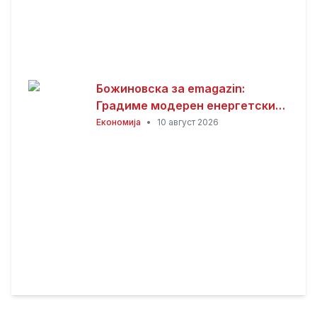
Божиновска за emagazin:
Градиме модерен енергетски
систем усогласен со
Економија
•
10 август 2026
европските стандарди