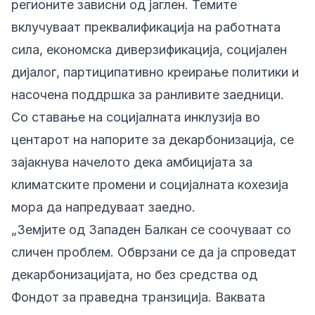
регионите зависни од јаглен. Темите
вклучуваат преквалификација на работната
сила, економска диверзификација, социјален
дијалог, партиципативно креирање политики и
насочена поддршка за ранливите заедници.
Со ставање на социјалната инклузија во
центарот на напорите за декарбонизација, се
зајакнува начелото дека амбицијата за
климатските промени и социјалната кохезија
мора да напредуваат заедно.
„Земјите од Западен Балкан се соочуваат со
сличен проблем. Обврзани се да ја спроведат
декарбонизацијата, но без средства од
Фондот за праведна транзиција. Ваквата