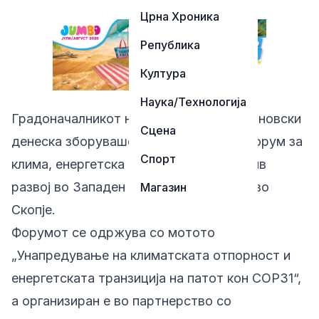
Црна Хроника
Република
Култура
Наука/Технологија
Градоначалникот на Битола Тони Коњановски
Сцена
денеска зборуваше на регионалниот форум за
Спорт
клима, енергетска транзиција и одржлив
развој во Западен Балкан – МЕФ 2026 во
Магазин
Скопје.
Форумот се одржува со мотото
„Унапредување на климатската отпорност и
енергетската транзиција на патот кон COP31“,
а организиран е во партнерство со