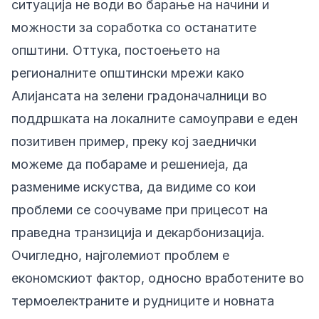
ситуација не води во барање на начини и
можности за соработка со останатите
општини. Оттука, постоењето на
регионалните општински мрежи како
Алијансата на зелени градоначалници во
поддршката на локалните самоуправи е еден
позитивен пример, преку кој заеднички
можеме да побараме и решениеја, да
размениме искуства, да видиме со кои
проблеми се соочуваме при прицесот на
праведна транзиција и декарбонизација.
Очигледно, најголемиот проблем е
економскиот фактор, односно вработените во
термоелектраните и рудниците и новната