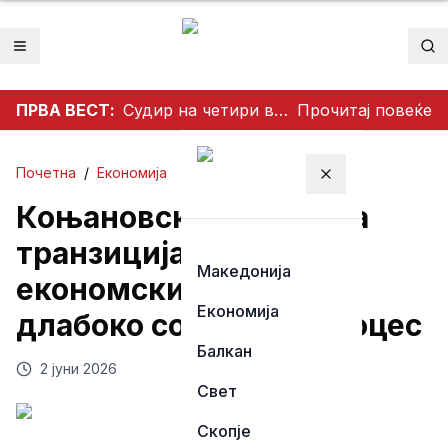
Отвори мени
Пр
ПРВА ВЕСТ:
Судир на четири возила предизвика застој на патот кон Стража
Прочитај повеќе
Почетна
/
Економија
Затвори мени
Коњановски: Зелената
транзиција не е само
Македонија
економски, туку и
Економија
длабоко социјален процес
Балкан
2 јуни 2026
Свет
Скопје