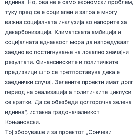
иднина. Но, ова не е само економски проблем,
туку пред се е социјален и затоа е многу
важна социјалната инклузија во напорите за
декарбонизација. Климатската амбиција и
социјалната еднаквост мора да напредуваат
заедно во постигнување на локално значајни
резултати. Финансииските и политичките
предизвици што се претпоставува дека е
заеднички случај. Зелените проекти имат долг
период на реализација а политичките циклуси
се кратки. Да се обезбеди долгорочна зелена
иднина“, истакна градоначалникот
Коњановски.
Тој зборуваше и за проектот „Сончеви