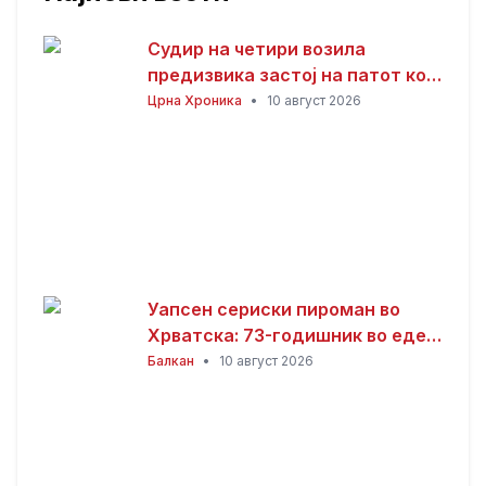
Судир на четири возила
предизвика застој на патот кон
Стража
Црна Хроника
•
10 август 2026
Уапсен сериски пироман во
Хрватска: 73-годишник во еден
ден предизвикал пет пожари
Балкан
•
10 август 2026