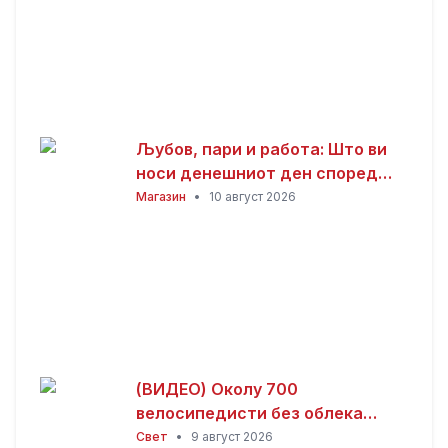
Љубов, пари и работа: Што ви
носи денешниот ден според
хороскопот?
Магазин
•
10 август 2026
(ВИДЕО) Околу 700
велосипедисти без облека
возеа низ Берлин – пораки за
Свет
•
9 август 2026