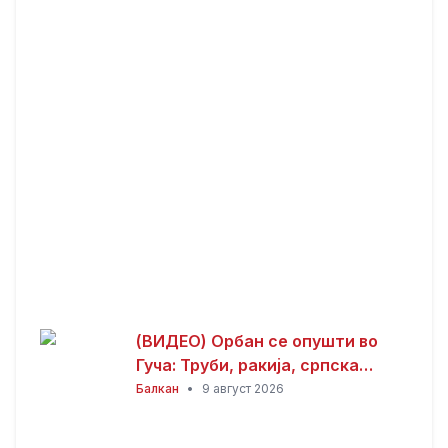
слобода на телото,
толеранција и климата
(ВИДЕО) Орбан се опушти во
Гуча: Труби, ракија, српска
музика и дружба
Балкан
•
9 август 2026