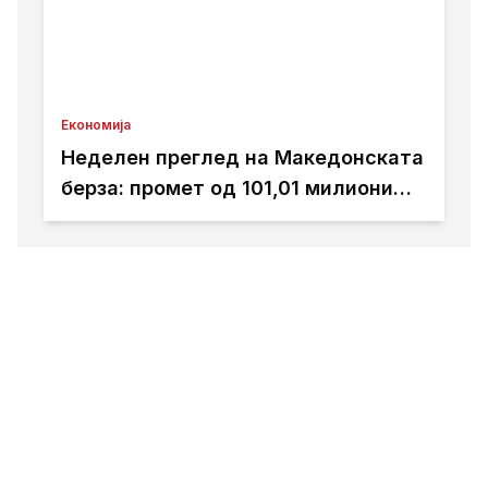
Економија
Неделен преглед на Македонската
берза: промет од 101,01 милиони
денари, најтргувани акциите на
Комерцијална банка