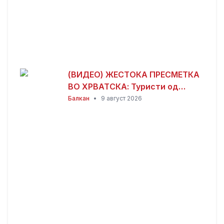
(ВИДЕО) ЖЕСТОКА ПРЕСМЕТКА
ВО ХРВАТСКА: Туристи од
Албанија дивееле со квадови,
Балкан
•
9 август 2026
по расправија со мештаните
избила масовна тепачка