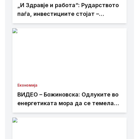
„И Здравје и работа“: Рударството
паѓа, инвестициите стојат –
државата мора да го ослободи
развојниот потенцијал на
Македонија
Економија
ВИДЕО – Божиновска: Одлуките во
енергетиката мора да се темелат
на факти, анализи и стручно
знаење