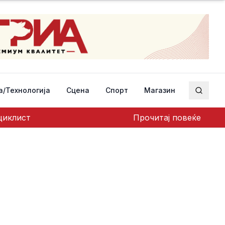
а/Технологија
Сцена
Спорт
Магазин
Пребар
оциклист
Прочитај повеќе