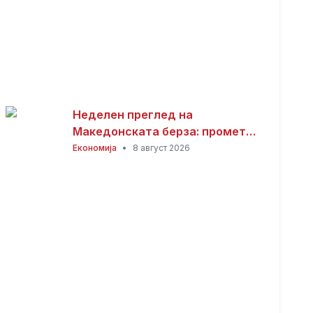
Неделен преглед на
Македонската берза: промет
од 101,01 милиони денари,
Економија
•
8 август 2026
најтргувани акциите на
Комерцијална банка