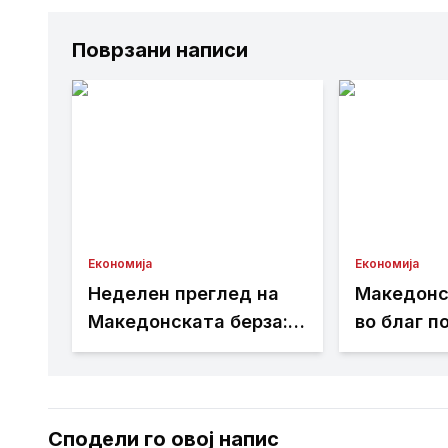
Поврзани написи
Економија
Економија
Неделен преглед на
Македонс
Македонската берза:
во благ п
промет од 101,01
порасна з
милиони денари,
најтргува
најтргувани акциите
на Комерц
на Комерцијална банка
Сподели го овој напис