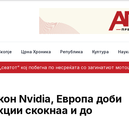
Скопје
Црна Хроника
Република
Култура
Наук
 „сеатот“ кој побегна по несреќата со загинатиот мот
кон Nvidia, Европа доби
кции скокнаа и до