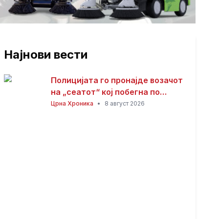
Најнови вести
Полицијата го пронајде возачот
на „сеатот“ кој побегна по
несреќата со загинатиот
Црна Хроника
•
8 август 2026
мотоциклист