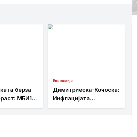
Економија
ката берза
Димитриеска-Кочоска:
ораст: МБИ10
Инфлацијата
а 0,08 отсто,
продолжува да се
ни акциите
намалува
ијална банка