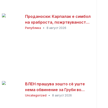
Проданоски: Карпалак е симбол
на храброста, пожртвуваноста
и љубовта кон татковината
Република
•
8 август 2026
ВЛЕН прашува зошто сè уште
нема обвинение за Груби во
случајот „Лотарија“
Uncategorized
•
8 август 2026