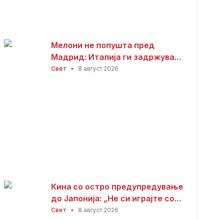
Мелони не попушта пред
Мадрид: Италија ги задржува
контролите со Шпанија
Свет
•
8 август 2026
Кина со остро предупредување
до Јапонија: „Не си играјте со
оган“
Свет
•
8 август 2026