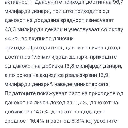
активност. Даночните приходи достигнаа 96,7
милијарди денари, при што приходите од
данокот на додадена вредност изнесуваат
43,3 милијарди денари и учествуваат со околу
44,7% во вкупните даночни
приходи. Приходите од данок на личен доход
достигнаа 17,5 милијарди денари, приходите
од данокот на добивка 13,8 милијарди денари,
а по основ на акцизи се реализирани 13,9
милијарди денари“, наведе министерката.
Податоците покажуваат раст на приходите од
данокот на личен доход за 11,7%, данокот на
добивка за 14,5%, данокот на додадена
вредност 16,4% и раст од 8,3% кај увозните