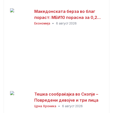
Македонската берза во благ
пораст: МБИ10 порасна за 0,26
отсто, најтргувани акциите на
Економија
•
6 август 2026
Алкалоид
Тешка сообраќајка во Скопје –
Повредени девојче и три лица
Црна Хроника
•
6 август 2026