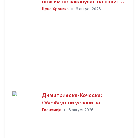
нож им се заканувал на своите
родители откако не му дале
Црна Хроника
•
6 август 2026
пари
Димитриеска-Кочоска:
Обезбедени услови за
продолжување на изградбата
Економија
•
6 август 2026
на железничката пруга кон
Бугарија