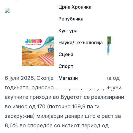
Црна Хроника
Република
Култура
Наука/Технологија
Сцена
Спорт
6 јули 2026, Скопје – Во првата половина од
Магазин
годината, односно во периодот јануари-јуни,
вкупните приходи во Буџетот се реализирани
во износ од 170 (поточно 169,9 па ги
заокружив) милијарди денари што е раст за
8,6% во споредба со истиот период од