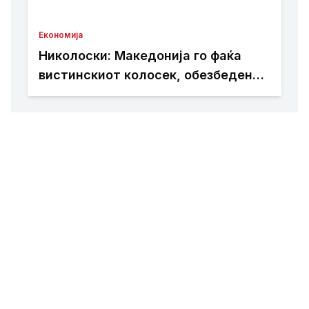
Економија
Николоски: Македонија го фаќа
вистинскиот колосек, обезбедени
149 милиони евра грант за пругата
кон Бугарија