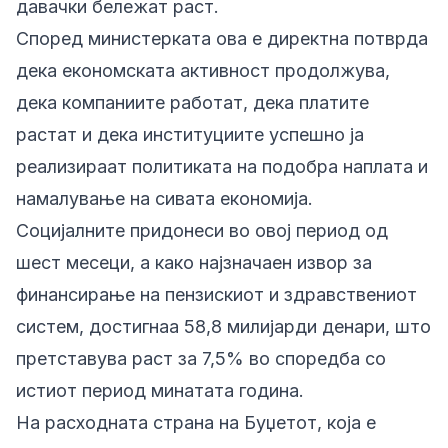
давачки бележат раст.
Според министерката ова е директна потврда
дека економската активност продолжува,
дека компаниите работат, дека платите
растат и дека институциите успешно ја
реализираат политиката на подобра наплата и
намалување на сивата економија.
Социјалните придонеси во овој период од
шест месеци, а како најзначаен извор за
финансирање на пензискиот и здравствениот
систем, достигнаа 58,8 милијарди денари, што
претставува раст за 7,5% во споредба со
истиот период минатата година.
На расходната страна на Буџетот, која е