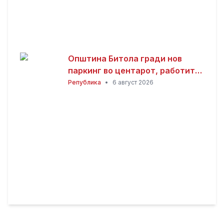
Општина Битола гради нов
паркинг во центарот, работите
се во завршна фаза
Република
•
6 август 2026