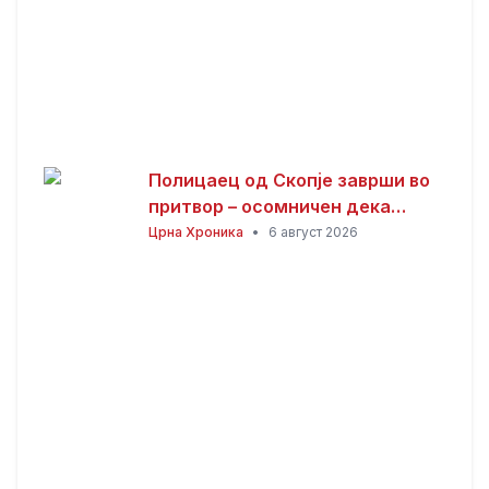
Полицаец од Скопје заврши во
притвор – осомничен дека
присвоил пари од сообраќајни
Црна Хроника
•
6 август 2026
казни