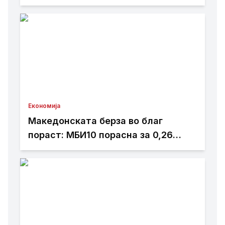
изградбата на железничката пруга
кон Бугарија
Економија
Македонската берза во благ
пораст: МБИ10 порасна за 0,26
отсто, најтргувани акциите на
Алкалоид