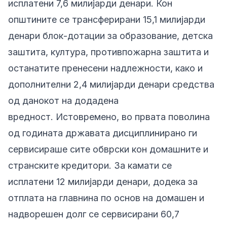
исплатени 7,6 милијарди денари. Кон
општините се трансферирани 15,1 милијарди
денари блок-дотации за образование, детска
заштита, култура, противпожарна заштита и
останатите пренесени надлежности, како и
дополнителни 2,4 милијарди денари средства
од данокот на додадена
вредност. Истовремено, во првата поволина
од годината државата дисциплинирано ги
сервисираше сите обврски кон домашните и
странските кредитори. За камати се
исплатени 12 милијарди денари, додека за
отплата на главнина по основ на домашен и
надворешен долг се сервисирани 60,7