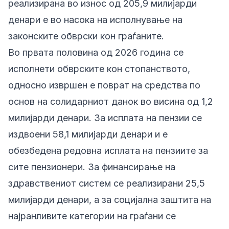
реализирана во износ од 205,9 милијарди
денари е во насока на исполнување на
законските обврски кон граѓаните.
Во првата половина од 2026 година се
исполнети обврските кон стопанството,
односно извршен е поврат на средства по
основ на солидарниот данок во висина од 1,2
милијарди денари. За исплата на пензии се
издвоени 58,1 милијарди денари и е
обезбедена редовна исплата на пензиите за
сите пензионери. За финансирање на
здравствениот систем се реализирани 25,5
милијарди денари, а за социјална заштита на
најранливите категории на граѓани се