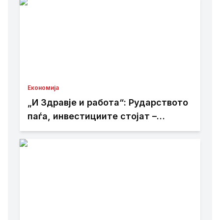
Економија
„И Здравје и работа“: Рударството
паѓа, инвестициите стојат –
државата мора да го ослободи
развојниот потенцијал на
Македонија