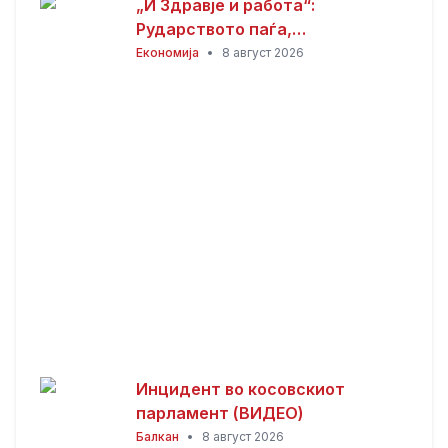
„И Здравје и работа“:
Рударството паѓа,
инвестициите стојат –
Економија
•
8 август 2026
државата мора да го ослободи
развојниот потенцијал на
Македонија
Инцидент во косовскиот
парламент (ВИДЕО)
Балкан
•
8 август 2026