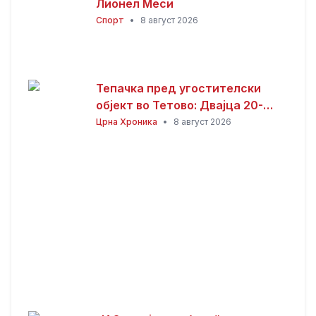
Лионел Меси
Спорт
•
8 август 2026
Тепачка пред угостителски
објект во Тетово: Двајца 20-
годишници избодени со нож,
Црна Хроника
•
8 август 2026
тројца приведени