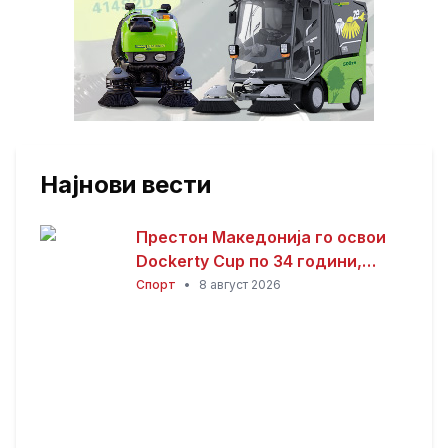
Најнови вести
Престон Македонија го освои
Dockerty Cup по 34 години,
Тевере прогласен за најдобар
Спорт
•
8 август 2026
играч