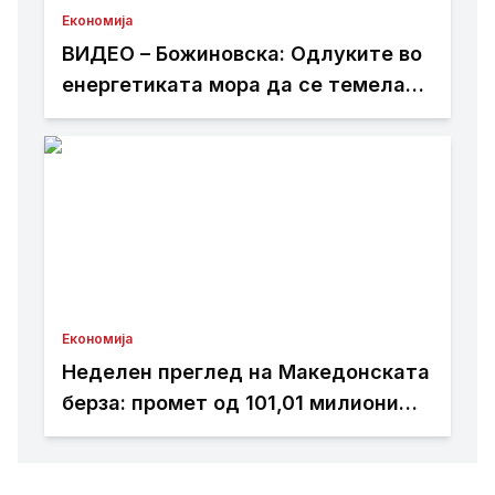
Економија
ВИДЕО – Божиновска: Одлуките во
енергетиката мора да се темелат
на факти, анализи и стручно
знаење
Економија
Неделен преглед на Македонската
берза: промет од 101,01 милиони
денари, најтргувани акциите на
Комерцијална банка