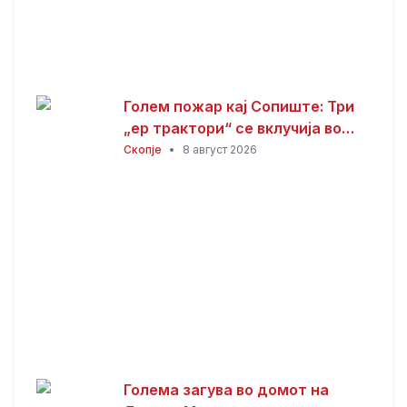
Голем пожар кај Сопиште: Три
„ер трактори“ се вклучија во
гаснењето, гори
Скопје
•
8 август 2026
нискостеблеста шума
Голема загува во домот на