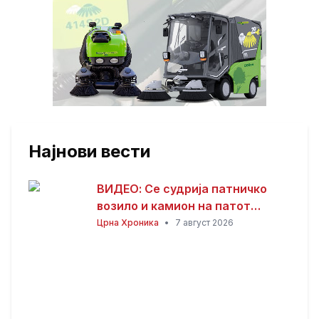
Најнови вести
ВИДЕО: Се судрија патничко
возило и камион на патот
Гостивар – Страж
Црна Хроника
•
7 август 2026