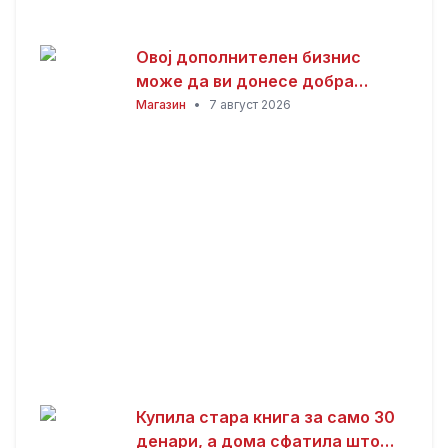
Овој дополнителен бизнис
може да ви донесе добра
заработка од дома: Не ви треба
Магазин
•
7 август 2026
голема почетна инвестиција
Купила стара книга за само 30
денари, а дома сфатила што