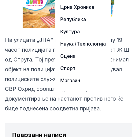
Црна Хроника
Република
Култура
На улицата „ЈНА“ во Струга вчера околу 19
Наука/Технологија
часот полицијата приведе 43-годишниот Ж.Ш.
Сцена
од Струга. Тој претходно без дозвола снимал
Спорт
објект на полицијата, по што ги навредувал
полициските службеници.
Магазин
СВР Охрид соопшти дека по целосно
документирање на настанот против него ќе
биде поднесена соодветна пријава.
Поврзани написи