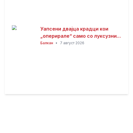
Уапсени двајца крадци кои
„оперирале“ само со луксузни
автомобили
Балкан
•
7 август 2026