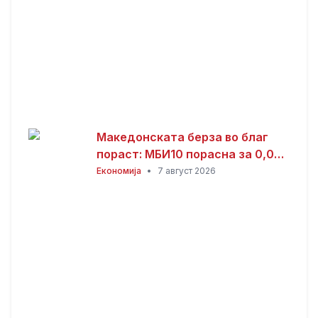
Македонската берза во благ
пораст: МБИ10 порасна за 0,08
отсто, најтргувани акциите на
Економија
•
7 август 2026
Комерцијална банка