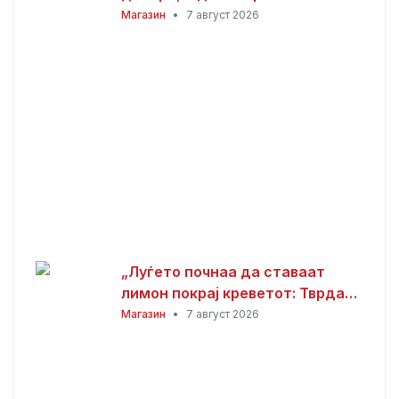
всушност пронашла: „Како да
Магазин
•
7 август 2026
добив на лотарија“
„Луѓето почнаа да ставаат
лимон покрај креветот: Тврдат
дека решава еден голем
Магазин
•
7 август 2026
проблем“