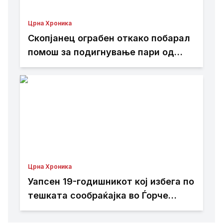
Црна Хроника
Скопјанец ограбен откако побарал
помош за подигнување пари од
банкомат
Црна Хроника
Уапсен 19-годишникот кој избега по
тешката сообраќајка во Ѓорче
Петров