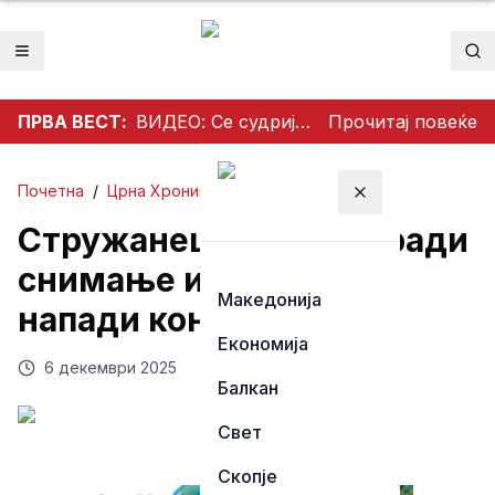
Отвори мени
Пр
ПРВА ВЕСТ:
ВИДЕО: Се судрија патничко возило и камион на патот Гостивар – Страж
Прочитај повеќе
Почетна
/
Црна Хроника
Затвори мени
Стружанец уапсен поради
снимање и вербални
Македонија
напади кон полицајци
Економија
6 декември 2025
Балкан
Свет
Скопје