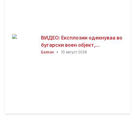
ВИДЕО: Експлозии одекнуваа во
бугарски воен објект,
евакуирани 300 работници
Балкан
•
10 август 2026