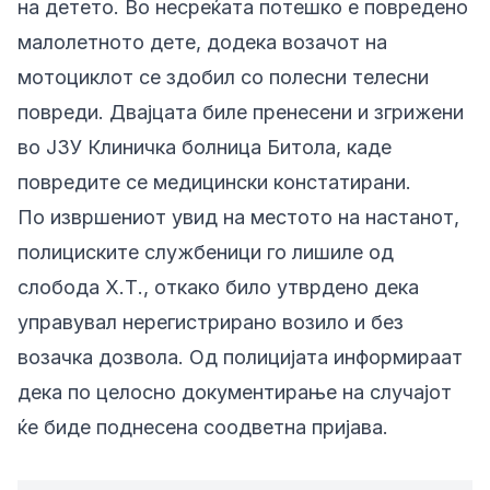
на детето. Во несреќата потешко е повредено
малолетното дете, додека возачот на
мотоциклот се здобил со полесни телесни
повреди. Двајцата биле пренесени и згрижени
во ЈЗУ Клиничка болница Битола, каде
повредите се медицински констатирани.
По извршениот увид на местото на настанот,
полициските службеници го лишиле од
слобода Х.Т., откако било утврдено дека
управувал нерегистрирано возило и без
возачка дозвола. Од полицијата информираат
дека по целосно документирање на случајот
ќе биде поднесена соодветна пријава.