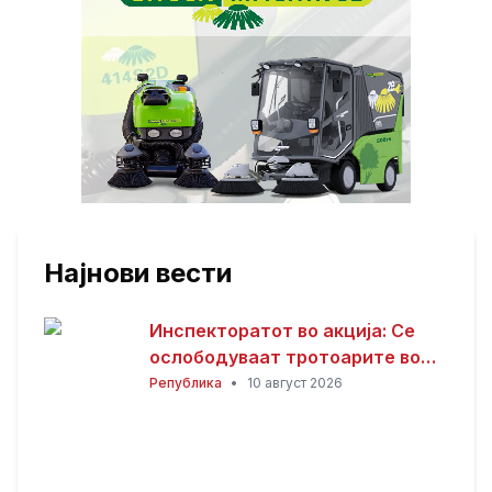
Најнови вести
Инспекторатот во акција: Се
ослободуваат тротоарите во
Тетово
Република
•
10 август 2026