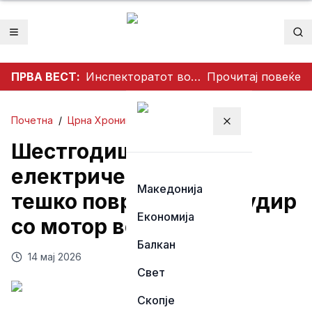
Отвори мени
Пр
ПРВА ВЕСТ:
Инспекторатот во акција: Се ослободуваат тротоарите во Тетово
Прочитај повеќе
Почетна
/
Црна Хроника
Затвори мени
Шестгодишно дете со
електричен тротинет
Македонија
тешко повредено во судир
Економија
со мотор во Битолско
Балкан
14 мај 2026
Свет
Скопје