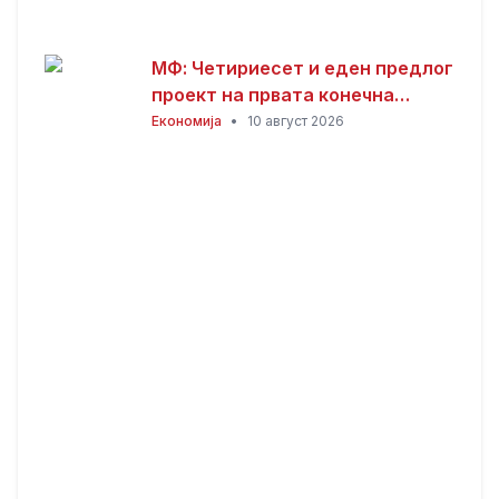
МФ: Четириесет и еден предлог
проект на првата конечна
приоритетна листа за јавни
Економија
•
10 август 2026
инвестиции – поефикасно
планирање и управување со
капиталните проекти