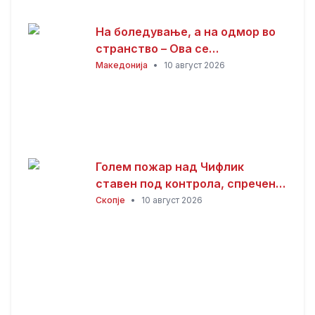
На боледување, а на одмор во
странство – Ова се
последиците
Македонија
•
10 август 2026
Голем пожар над Чифлик
ставен под контрола, спречено
ширење кон боровата шума на
Скопје
•
10 август 2026
Водно