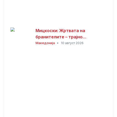
Мицкоски: Жртвата на
бранителите – трајно
потсетување дека мирот,
Македонија
•
10 август 2026
слободата и безбедноста
имаат своја цена