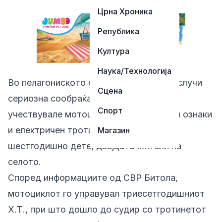
Црна Хроника
Република
Култура
Наука/Технологија
Во пелагониското село Добрушево се случи
Сцена
сериозна сообраќајна незгода во која
Спорт
учествувале мотоцикл без регистарски ознаки
и електричен тротинет управуван од
Магазин
шестгодишно дете, двајцата жители на
селото.
Според информациите од СВР Битола,
мотоциклот го управувал триесетгодишниот
Х.Т., при што дошло до судир со тротинетот