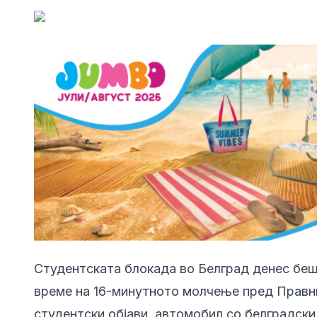
Студентската блокада во Белград денес беш
време на 16-минутното молчење пред Правни
студентски објави, автомобил со белградски