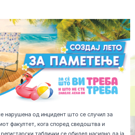
е нарушена од инцидент што се случил за
от факултет, кога според сведоштва и
 регистарски таблички се обидел насилно да ја