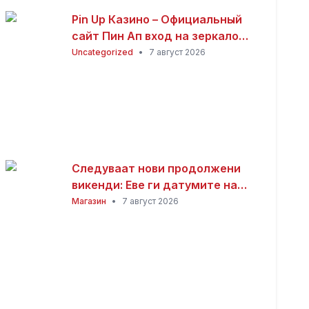
Pin Up Казино – Официальный
сайт Пин Ап вход на зеркало
(2026)
Uncategorized
•
7 август 2026
Следуваат нови продолжени
викенди: Еве ги датумите на
следните неработни денови
Магазин
•
7 август 2026