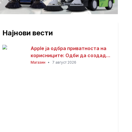
Најнови вести
Apple ја одбра приватноста на
корисниците: Одби да создаде
пристап за полицијата до iCloud
Магазин
•
7 август 2026
податоците