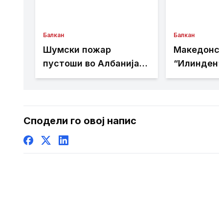
Балкан
Балкан
Шумски пожар
Македонс
пустоши во Албанија,
“Илинден
жителите бегаат од
бара офи
домовите
веб-стра
Општина 
биде дост
Сподели го овој напис
македонск