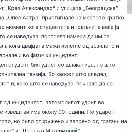
т „Крал Александар“ и улицата „Београдска“.
на „Опел Астра“ пристигнале на местото кратко
во момент кога студентите и граѓаните веќе ја
о се наведува, постоела намера да им се
ла кога двајцата мажи излегле од возилото и
аснале и во физички инцидент.
ден студент бил удрен со шлаканица, по што
олнителна тензија. Во хаосот што следел,
лот и, како што се наведува, почнале да се
т од инцидентот: автомобилот удрил во
те извештаи има околу 90 години. По ударот,
ото, но било опкружено и запрено од граѓани на
ндар“ и „Десанка Максимовиќ“.