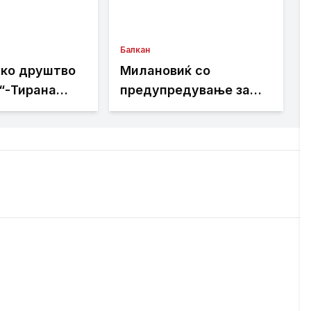
Балкан
ко друштво
Милановиќ со
“-Тирана
предупредување за
цијалната
регионот:
ница на
Вооружувањето на
Пустец да
Србија бара внимание
апна и на
и јазик