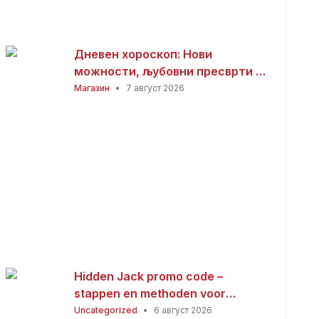
Дневен хороскоп: Нови
можности, љубовни пресврти и
совети за здравјето за сите
Магазин
•
7 август 2026
хороскопски знаци
Hidden Jack promo code –
stappen en methoden voor
Nederlandse spelers
Uncategorized
•
6 август 2026