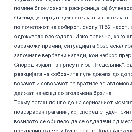
помине блокираната раскрсница кај булеваро
Очевидци тврдат дека возачот и совозачот 
по почетокот на собирот, околу 11:52 часот, 
одржувале блокадата. Иако првично, како шт
овозможи премин, ситуацијата брзо ескалира
започнале вербални напади, кои набрзо прер
Според изјави на присутни за „Недељник“, е
реакцијата на собраните луѓе довела до доп
возачот и совозачот се вратиле во автомоби
движат наназад со зголемена брзина.
Токму тогаш дошло до најсериозниот момен
повозрасен граѓанин, кој според студентски
возилото се обидело да се оддалечи од мест
раскрсницата меѓу булеварите „Крал Алекса