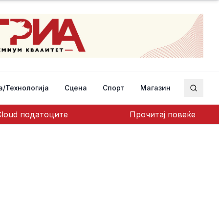
а/Технологија
Сцена
Спорт
Магазин
Пребар
Cloud податоците
Прочитај повеќе