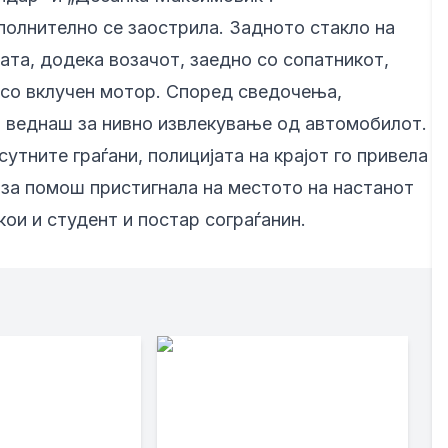
полнително се заострила. Задното стакло на
та, додека возачот, заедно со сопатникот,
 со вклучен мотор. Според сведочења,
ла веднаш за нивно извлекување од автомобилот.
утните граѓани, полицијата на крајот го привела
рза помош пристигнала на местото на настанот
ои и студент и постар сограѓанин.