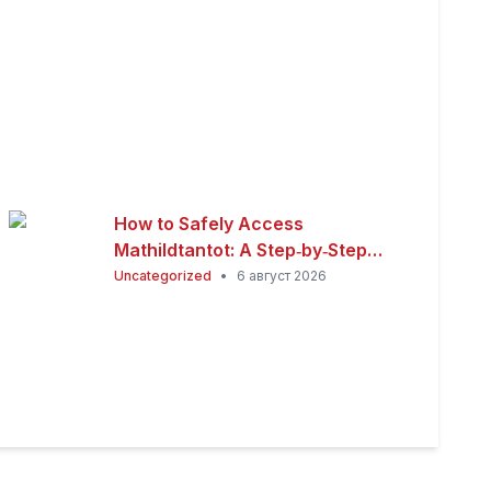
How to Safely Access
Mathildtantot: A Step‑by‑Step
Premium Guide
Uncategorized
•
6 август 2026