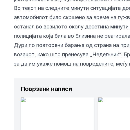
Во текот на следните минути ситуацијата до
автомобилот било скршено за време на гужва
останал во возилото околу десетина минути
полицијата која била во близина не реагира
Дури по повторени барања од страна на прис
возачот, како што пренесува „Недељник“. Б
за да им укаже помош на повредените, меѓу к
Поврзани написи