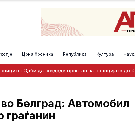
Скопје
Црна Хроника
Република
Култура
Наук
исниците: Одби да создаде пристап за полицијата до i
 во Белград: Автомобил
р граѓанин