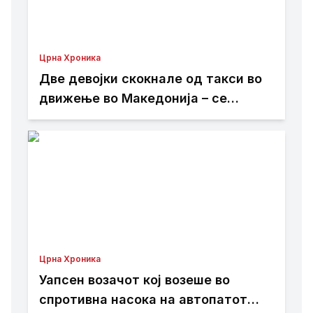
Црна Хроника
Две девојки скокнале од такси во
движење во Македонија – се
утврдува што точно се случило!
Црна Хроника
Уапсен возачот кој возеше во
спротивна насока на автопатот