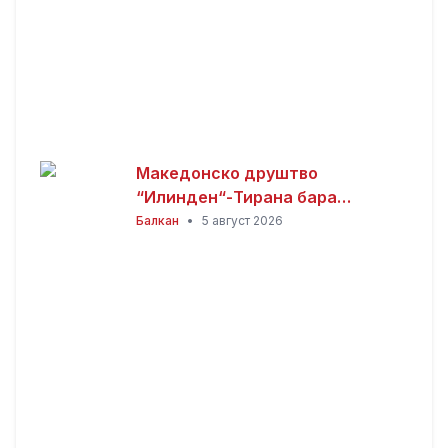
Македонско друштво
“Илинден“-Тирана бара
официјалната веб-страница на
Балкан
•
5 август 2026
Општина Пустец да биде
достапна и на македонски
јазик