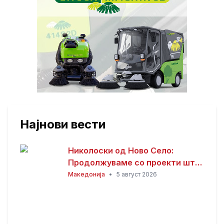
Најнови вести
Николоски од Ново Село:
Продолжуваме со проекти што
носат развој и подобар живот
Македонија
•
5 август 2026
за граѓаните