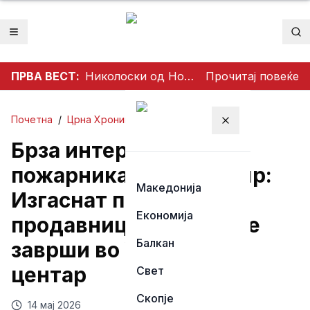
Отвори мени
Пр
ПРВА ВЕСТ:
Николоски од Ново Село: Продолжуваме со проекти што носат развој и подобар живот за граѓаните
Прочитај повеќе
Почетна
/
Црна Хроника
Затвори мени
Брза интервенција на
пожарникарите во Чаир:
Македонија
Изгаснат пожар во
Економија
продавница, едно лице
Балкан
заврши во Ургентен
центар
Свет
Скопје
14 мај 2026