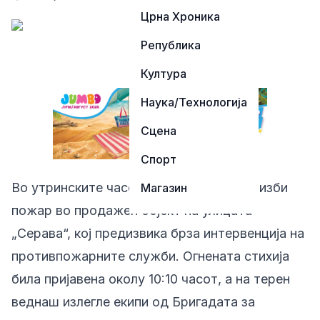
Црна Хроника
Република
Култура
Наука/Технологија
Сцена
Спорт
Во утринските часови во скопски Чаир изби
Магазин
пожар во продажен објект на улицата
„Серава“, кој предизвика брза интервенција на
противпожарните служби. Огнената стихија
била пријавена околу 10:10 часот, а на терен
веднаш излегле екипи од Бригадата за