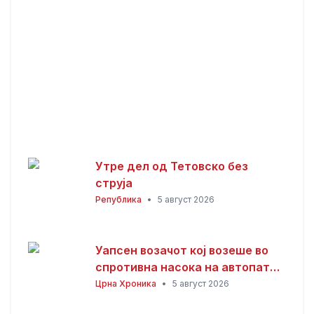
Утре дел од Тетовско без
струја
Република
•
5 август 2026
Уапсен возачот кој возеше во
спротивна насока на автопатот
Скопје – Велес
Црна Хроника
•
5 август 2026