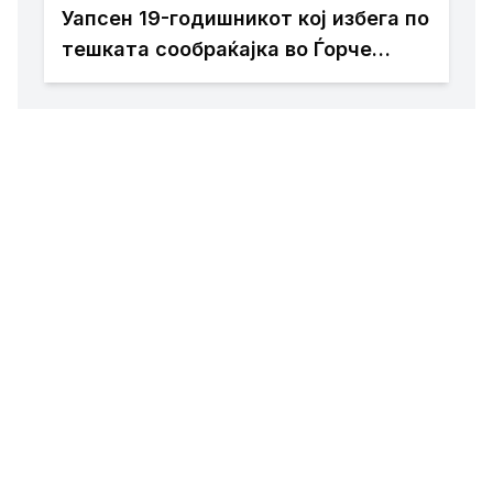
Уапсен 19-годишникот кој избега по
тешката сообраќајка во Ѓорче
Петров