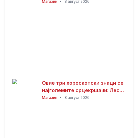
смета за заштитник на болните
Магазин
•
8 август 2026
и патниците
Овие три хороскопски знаци се
најголемите срцекршачи: Лесно
привлекуваат внимание, но
Магазин
•
8 август 2026
тешко е да се задржат