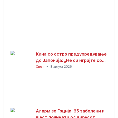
Кина со остро предупредување
до Јапонија: „Не си играјте со
оган“
Свет
•
8 август 2026
Аларм во Грција: 65 заболени и
шест починати од вирусот