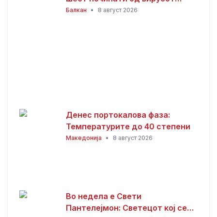
Западен Нил
Балкан
•
8 август 2026
Денес портокалова фаза:
Температурите до 40 степени
Македонија
•
8 август 2026
Во недела е Свети
Пантелејмон: Светецот кој се