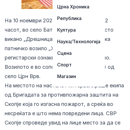
Црна Хроника
Република
На 10 ноември 2025 година, околу 03:22
часот, во село Батинци, скопско, на место
Култура
викано „Дрешница“, беше пријавено дека
Наука/Технологија
патничко возило „Хонда“ со скопски
Сцена
регистарски ознаки целосно се запалило.
Спорт
Возилото е во сопственост на Н.Р. (43) од
село Црн Врв.
Магазин
На местото на настанот интервенираше екипа
од Бригадата за противпожарна заштита на
Скопје која го изгасна пожарот, а среќа во
несреќата е што нема повредени лица. СВР
Скопје спроведе увид на лице место за да се