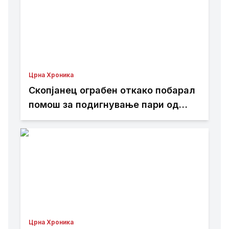
Црна Хроника
Скопјанец ограбен откако побарал
помош за подигнување пари од
банкомат
Црна Хроника