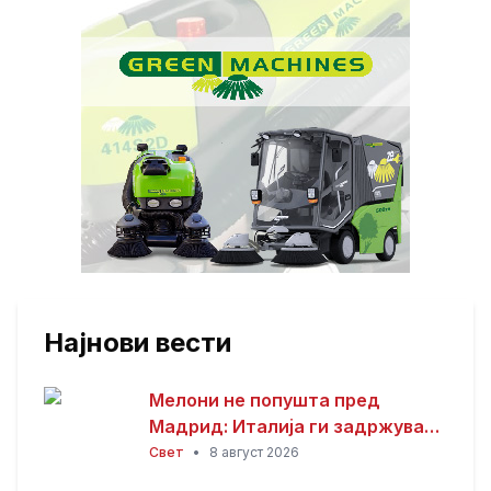
Најнови вести
Мелони не попушта пред
Мадрид: Италија ги задржува
контролите со Шпанија
Свет
•
8 август 2026