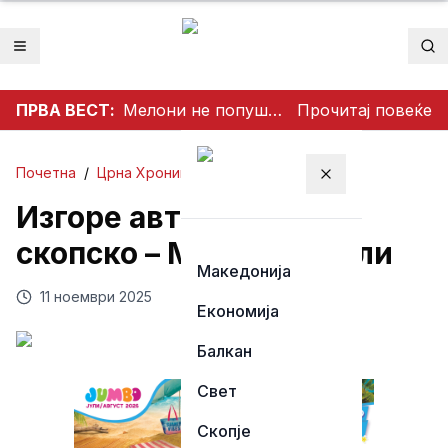
Отвори мени
Пр
ПРВА ВЕСТ:
Мелони не попушта пред Мадрид: Италија ги задржува контролите со Шпанија
Прочитај повеќе
Почетна
/
Црна Хроника
Затвори мени
Изгоре автомобил во
скопско – МВР со детали
Македонија
11 ноември 2025
Економија
Балкан
Свет
Скопје