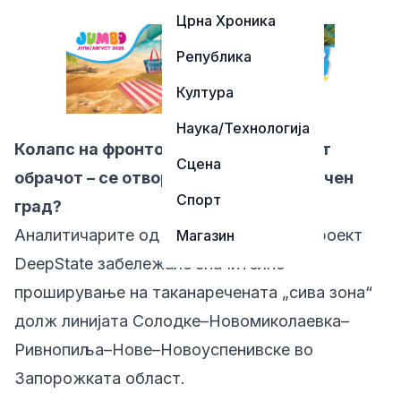
Црна Хроника
Република
Култура
Наука/Технологија
Колапс на фронтот: Русите го стегаат
Сцена
обрачот – се отвора нов пат; паѓа клучен
Спорт
град?
Аналитичарите од украинскиот воен проект
Магазин
DeepState забележале значително
проширување на таканаречената „сива зона“
долж линијата Солодке–Новомиколаевка–
Ривнопиља–Нове–Новоуспенивске во
Запорожката област.