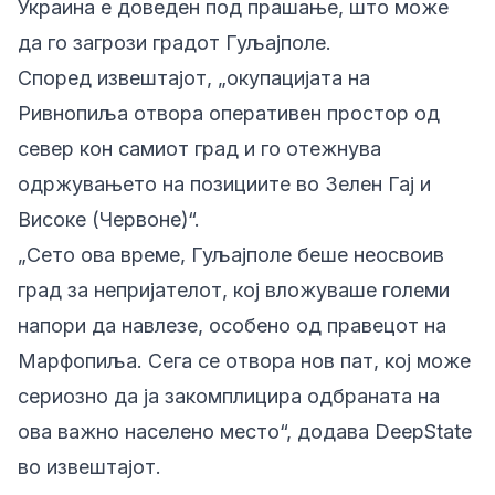
Украина е доведен под прашање, што може
да го загрози градот Гуљајполе.
Според извештајот, „окупацијата на
Ривнопиља отвора оперативен простор од
север кон самиот град и го отежнува
одржувањето на позициите во Зелен Гај и
Високе (Червоне)“.
„Сето ова време, Гуљајполе беше неосвоив
град за непријателот, кој вложуваше големи
напори да навлезе, особено од правецот на
Марфопиља. Сега се отвора нов пат, кој може
сериозно да ја закомплицира одбраната на
ова важно населено место“, додава DeepState
во извештајот.