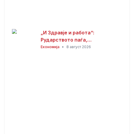
„И Здравје и работа“:
Рударството паѓа,
инвестициите стојат –
Економија
•
8 август 2026
државата мора да го ослободи
развојниот потенцијал на
Македонија