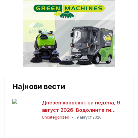
Најнови вести
Дневен хороскоп за недела, 9
август 2026: Водолиите ги
очекува одличен ден, Јарците
Uncategorized
•
9 август 2026
среќа во љубовта, а Близнаците
успех во кариерата