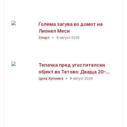
Голема загува во домот на
Лионел Меси
Спорт
•
8 август 2026
Тепачка пред угостителски
објект во Тетово: Двајца 20-
годишници избодени со нож,
Црна Хроника
•
8 август 2026
тројца приведени