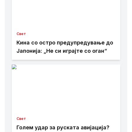
Свет
Кина со остро предупредување до
Јапонија: „Не си играјте со оган“
Свет
Голем удар за руската авијација?