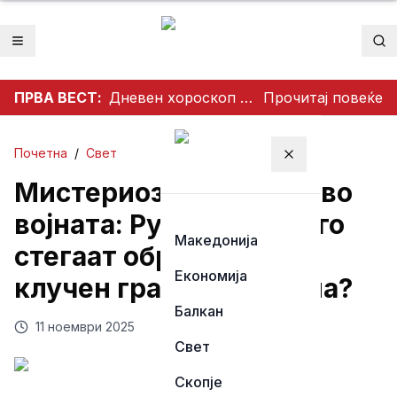
Отвори мени
Пр
ПРВА ВЕСТ:
Дневен хороскоп за недела, 9 август 2026: Водолиите ги очекува одличен ден, Јарците среќа во љубовта, а Близнаците успех во кариерата
Прочитај повеќе
Почетна
/
Свет
Затвори мени
Мистериозен пресврт во
војната: Руските сили го
Македонија
стегаат обрачот, паѓа
Економија
клучен град во Украина?
Балкан
11 ноември 2025
Свет
Скопје