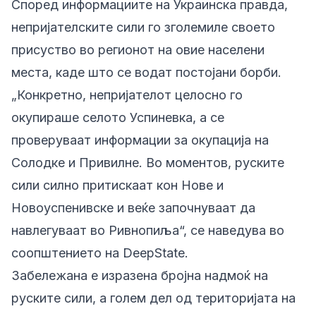
Според информациите на Украинска правда,
непријателските сили го зголемиле своето
присуство во регионот на овие населени
места, каде што се водат постојани борби.
„Конкретно, непријателот целосно го
окупираше селото Успиневка, а се
проверуваат информации за окупација на
Солодке и Привилне. Во моментов, руските
сили силно притискаат кон Нове и
Новоуспенивске и веќе започнуваат да
навлегуваат во Ривнопиља“, се наведува во
соопштението на DeepState.
Забележана е изразена бројна надмоќ на
руските сили, а голем дел од територијата на