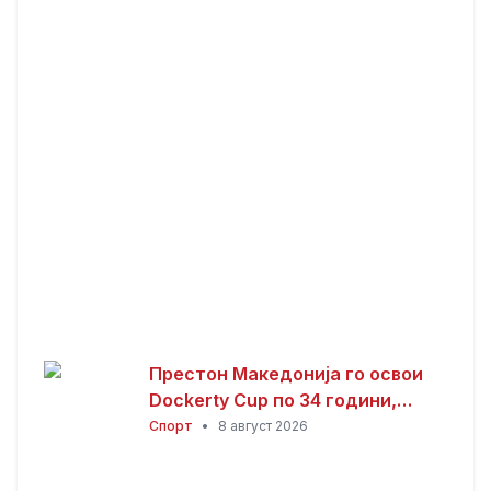
Престон Македонија го освои
Dockerty Cup по 34 години,
Тевере прогласен за најдобар
Спорт
•
8 август 2026
играч