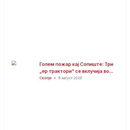
Голем пожар кај Сопиште: Три
„ер трактори“ се вклучија во
гаснењето, гори
Скопје
•
8 август 2026
нискостеблеста шума