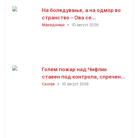
На боледување, а на одмор во
странство – Ова се
последиците
Македонија
•
10 август 2026
Голем пожар над Чифлик
ставен под контрола, спречено
ширење кон боровата шума на
Скопје
•
10 август 2026
Водно