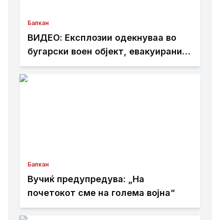
Балкан
ВИДЕО: Експлозии одекнуваа во
бугарски воен објект, евакуирани
300 работници
Балкан
Вучиќ предупредува: „На
почетокот сме на голема војна“