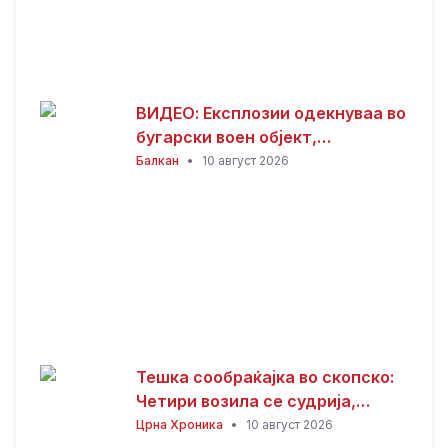
ВИДЕО: Експлозии одекнуваа во
бугарски воен објект,
евакуирани 300 работници
Балкан
•
10 август 2026
Тешка сообраќајка во скопско:
Четири возила се судрија,
седум лица повредени
Црна Хроника
•
10 август 2026