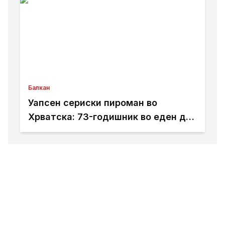
Балкан
Уапсен сериски пироман во
Хрватска: 73-годишник во еден ден
предизвикал пет пожари