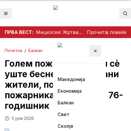
Отвори мени
Пр
ПРВА ВЕСТ:
Мицкоски: Жртвата на бранителите – трајно потсетување дека мирот, слободата и безбедноста имаат своја цена
Прочитај повеќе
Почетна
/
Балкан
Затвори мени
Голем пожар кај Солун сè
уште беснее: Евакуирани
Македонија
жители, повредени
Економија
пожарникари и уапсен 76-
Балкан
годишник
Свет
5 јули 2026
Скопје