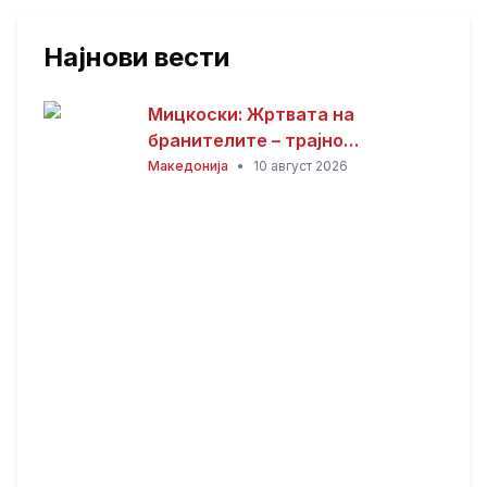
Најнови вести
Мицкоски: Жртвата на
бранителите – трајно
потсетување дека мирот,
Македонија
•
10 август 2026
слободата и безбедноста
имаат своја цена