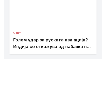
Свет
Голем удар за руската авијација?
Индија се откажува од набавка на
Су-57