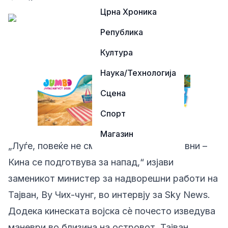
Црна Хроника
Република
Култура
Наука/Технологија
Сцена
Спорт
Магазин
„Луѓе, повеќе не смееме да бидеме наивни –
Кина се подготвува за напад,“ изјави
заменикот министер за надворешни работи на
Тајван, Ву Чих-чунг, во интервју за Sky News.
Додека кинеската војска сè почесто изведува
маневри во близина на островот, Тајван