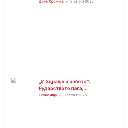
годишници избодени со нож,
Црна Хроника
•
8 август 2026
тројца приведени
„И Здравје и работа“:
Рударството паѓа,
инвестициите стојат –
Економија
•
8 август 2026
државата мора да го ослободи
развојниот потенцијал на
Македонија