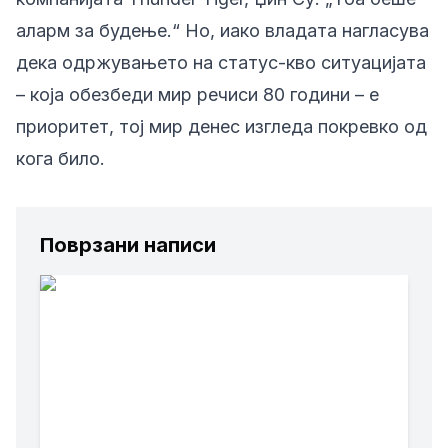
аларм за будење.“ Но, иако владата нагласува
дека одржувањето на статус-кво ситуацијата
– која обезбеди мир речиси 80 години – е
приоритет, тој мир денес изгледа покревко од
кога било.
Поврзани написи