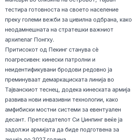
тестира готовноста на своето население
преку големи вежби за цивилна одбрана, како
неодамнешната на стратешки важниот
архипелаг Понгху.
Притисокот од Пекинг станува сè
поагресивен: кинески патролни и
неидентификувани бродови редовно ја
преминуваат демаркациската линија во
Тајванскиот теснец, додека кинеската армија
развива нови инвазивни технологии, како
амфибиски мостни системи за евентуален
десант. Претседателот Си Џинпинг веќе ја
задолжи армијата да биде подготвена за
акција до 2027 година.