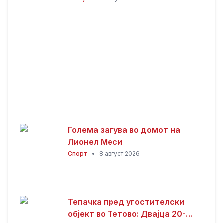
нискостеблеста шума
Голема загува во домот на
Лионел Меси
Спорт
•
8 август 2026
Тепачка пред угостителски
објект во Тетово: Двајца 20-