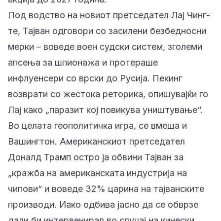
Под водство на новиот претседател Лај Чинг-
те, Тајван одговори со засилени безбедносни
мерки – воведе воен судски систем, зголеми
апсења за шпионажа и протераше
инфлуенсери со врски до Русија. Пекинг
возврати со жестока реторика, опишувајќи го
Лај како „паразит кој повикува уништување“.
Во целата геополитичка игра, се вмеша и
Вашингтон. Американскиот претседател
Доналд Трамп остро ја обвини Тајван за
„кражба на американската индустрија на
чипови“ и воведе 32% царина на тајванските
производи. Иако одбива јасно да се обврзе
дали би интервенирал во случај на кинески