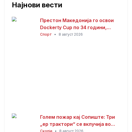
Најнови вести
Престон Македонија го освои
Dockerty Cup по 34 години,
Тевере прогласен за најдобар
Спорт
•
8 август 2026
играч
Голем пожар кај Сопиште: Три
„ер трактори“ се вклучија во
гаснењето, гори
Скопје
•
8 август 2026