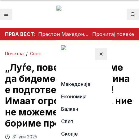
Отвори мени
Пр
ПРВА ВЕСТ:
Престон Македонија го освои Dockerty Cup по 34 години, Тевере прогласен за најдобар играч
Прочитај повеќе
Почетна
/
Свет
Затвори мени
„Луѓе, повеќе не смееме
да бидеме наивни — Кина
Македонија
е подготвена за напад!
Економија
Имаат огромна војска, ние
Балкан
не можеме сами да се
бориме против нив…“
Свет
Скопје
31 јули 2025