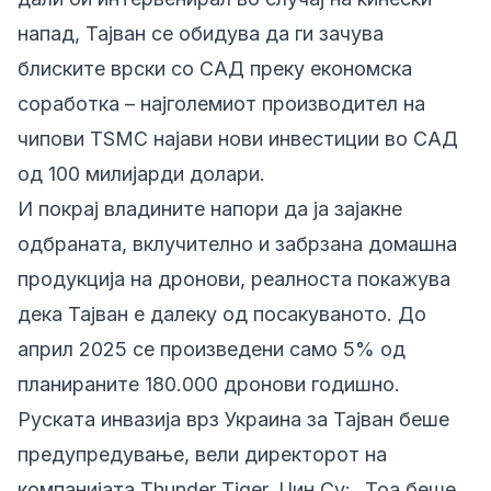
напад, Тајван се обидува да ги зачува
блиските врски со САД преку економска
соработка – најголемиот производител на
чипови TSMC најави нови инвестиции во САД
од 100 милијарди долари.
И покрај владините напори да ја зајакне
одбраната, вклучително и забрзана домашна
продукција на дронови, реалноста покажува
дека Тајван е далеку од посакуваното. До
април 2025 се произведени само 5% од
планираните 180.000 дронови годишно.
Руската инвазија врз Украина за Тајван беше
предупредување, вели директорот на
компанијата Thunder Tiger, Џин Су: „Тоа беше