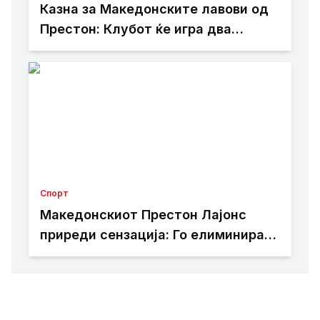
Казна за Македонските лавови од
Престон: Клубот ќе игра два
натпревари без публика поради
навредливи транспаренти на
навивачите
Спорт
Македонскиот Престон Лајонс
приреди сензација: Го елиминира
актуелниот освојувач на Купот на
Австралија