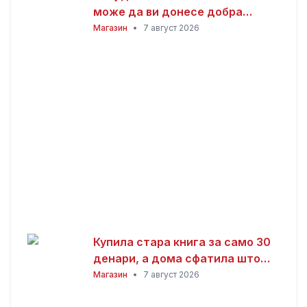
може да ви донесе добра
заработка од дома: Не ви треба
Магазин
•
7 август 2026
голема почетна инвестиција
Купила стара книга за само 30
денари, а дома сфатила што
всушност пронашла: „Како да
Магазин
•
7 август 2026
добив на лотарија“