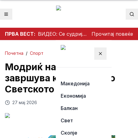
Отвори мени
Пр
ПРВА ВЕСТ:
ВИДЕО: Се судрија патничко возило и камион на патот Гостивар – Страж
Прочитај повеќе
Почетна
/
Спорт
Затвори мени
Модриќ најавено ја
завршува кариерата по
Македонија
Светското првенство
Економија
27 мај 2026
Балкан
Свет
Скопје