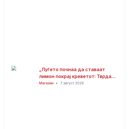
„Луѓето почнаа да ставаат
лимон покрај креветот: Тврдат
дека решава еден голем
Магазин
•
7 август 2026
проблем“