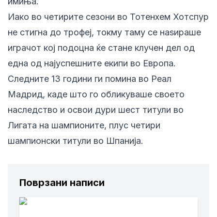
имиња.
Иако во четирите сезони во Тотенхем Хотспур
не стигна до трофеј, токму таму се наѕираше
играчот кој подоцна ќе стане клучен дел од
една од најуспешните екипи во Европа.
Следните 13 години ги помина во Реал
Мадрид, каде што го обликуваше своето
наследство и освои дури шест титули во
Лигата на шампионите, плус четири
шампионски титули во Шпанија.
Поврзани написи