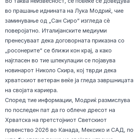
Во таква неизвесност, сè повеќе се доведува
во прашање иднината на Лука Модриќ, чие
заминување од „Сан Сиро“ изгледа сè
поверојатно. Италијанските медиуми
пренесуваат дека договорната приказна со
„росонерите“ се ближи кон крај, а како
најгласен во тие шпекулации се појавува
новинарот Николо Скира, кој тврди дека
хрватскиот ветеран веќе ја гледа завршницата
на својата кариера.
Според тие информации, Модриќ размислува
по последен пат да го облече дресот на
Хрватска на претстојниот Светскиот
првенство 2026 во Канада, Мексико и САД, по