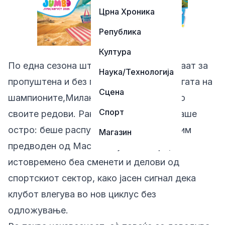
Црна Хроника
Република
Култура
По една сезона што во Милано ја сметаат за
Наука/Технологија
пропуштена и без посакуван крај во Лигата на
Сцена
шампионите,Милан започна чистење во
Спорт
своите редови. Раководството реагираше
остро: беше распуштен тренерскиот тим
Магазин
предводен од Масимилијано Алегри, а
истовремено беа сменети и делови од
спортскиот сектор, како јасен сигнал дека
клубот влегува во нов циклус без
одложување.