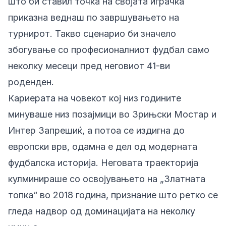
што би ставил точка на својата играчка
приказна веднаш по завршувањето на
турнирот. Такво сценарио би значело
збогување со професионалниот фудбал само
неколку месеци пред неговиот 41-ви
роденден.
Кариерата на човекот кој низ годините
минуваше низ позајмици во Зрињски Мостар и
Интер Запрешиќ, а потоа се издигна до
европски врв, одамна е дел од модерната
фудбалска историја. Неговата траекторија
кулминираше со освојувањето на „Златната
топка“ во 2018 година, признание што ретко се
гледа надвор од доминацијата на неколку