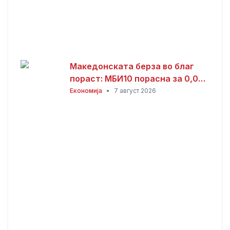
Македонската берза во благ
пораст: МБИ10 порасна за 0,08
отсто, најтргувани акциите на
Економија
•
7 август 2026
Комерцијална банка