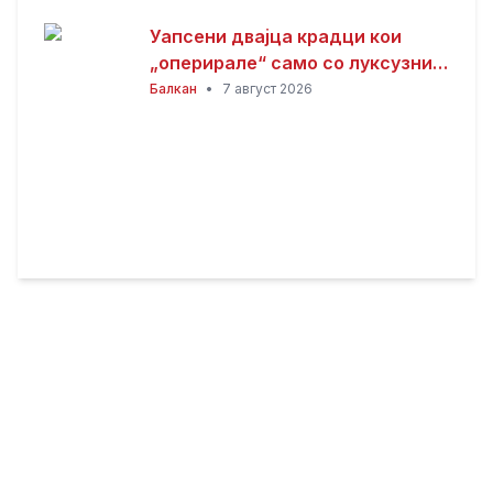
Уапсени двајца крадци кои
„оперирале“ само со луксузни
автомобили
Балкан
•
7 август 2026