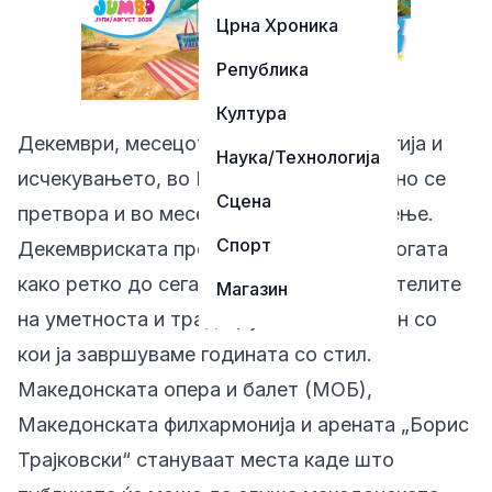
Црна Хроника
Република
Култура
Декември, месецот на празничната магија и
Наука/Технологија
исчекувањето, во Македонија неминовно се
Сцена
претвора и во месец на културно славење.
Спорт
Декемвриската програма во Скопје е богата
како ретко до сега, нудејќи им на љубителите
Магазин
на уметноста и традицијата низа настан со
кои ја завршуваме годината со стил.
Македонската опера и балет (МОБ),
Македонската филхармонија и арената „Борис
Трајковски“ стануваат места каде што