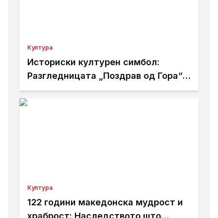
Култура
Историски културен симбол:
Разгледницата „Поздрав од Гора“
отпечатена во Албанија
Култура
122 години македонска мудрост и
храброст: Наследството што