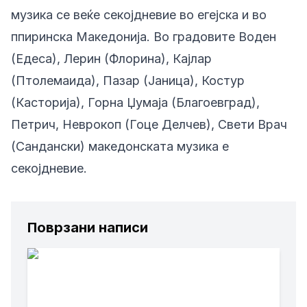
музика се веќе секојдневие во егејска и во
ппиринска Македонија. Во градовите Воден
(Едеса), Лерин (Флорина), Кајлар
(Птолемаида), Пазар (Јаница), Костур
(Касторија), Горна Џумаја (Благоевград),
Петрич, Неврокоп (Гоце Делчев), Свети Врач
(Сандански) македонската музика е
секојдневие.
Поврзани написи