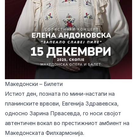
Македонски – Билети
Истиот ден, позната по мини-настапи на
планинските врвови, Евгенија Здравевска,
односно Зарина Првасевда, го носи својот
автентичен вокал во престижниот амбиент на
Македонската Филхармонија.