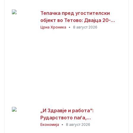
Тепачка пред угостителски
објект во Тетово: Двајца 20-
годишници избодени со нож,
Црна Хроника
•
8 август 2026
тројца приведени
„И Здравје и работа“:
Рударството паѓа,
инвестициите стојат –
Економија
•
8 август 2026
државата мора да го ослободи