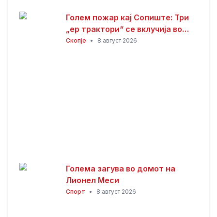
Голем пожар кај Сопиште: Три
„ер трактори“ се вклучија во
гаснењето, гори
Скопје
•
8 август 2026
нискостеблеста шума
Голема загува во домот на
Лионел Меси
Спорт
•
8 август 2026