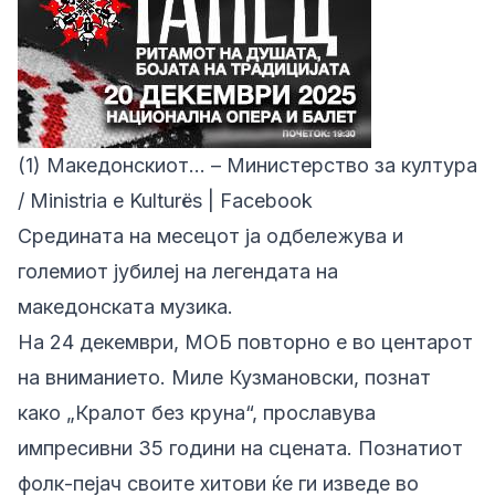
(1) Македонскиот… – Министерство за култура
/ Ministria e Kulturës | Facebook
Средината на месецот ја одбележува и
големиот јубилеј на легендата на
македонската музика.
На 24 декември, МОБ повторно е во центарот
на вниманието. Миле Кузмановски, познат
како „Кралот без круна“, прославува
импресивни 35 години на сцената. Познатиот
фолк-пејач своите хитови ќе ги изведе во