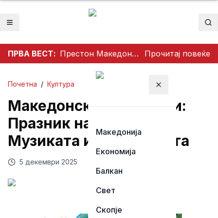
Отвори мени
Пр
ПРВА ВЕСТ:
Престон Македонија го освои Dockerty Cup по 34 години, Тевере прогласен за најдобар играч
Прочитај повеќе
Почетна
/
Култура
Затвори мени
Македонски Декември:
Празник на Душата,
Македонија
Музиката и Традицијата
Економија
5 декември 2025
Балкан
Свет
Скопје