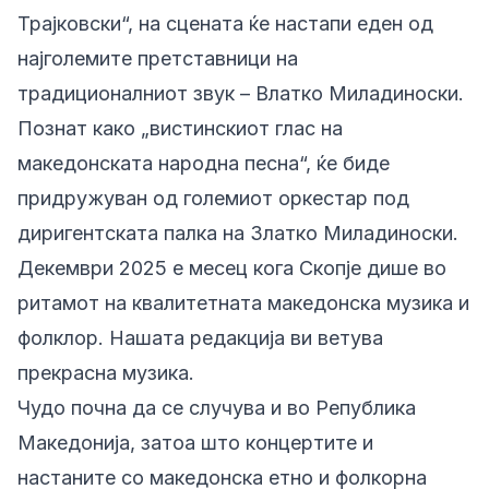
Трајковски“, на сцената ќе настапи еден од
најголемите претставници на
традиционалниот звук – Влатко Миладиноски.
Познат како „вистинскиот глас на
македонската народна песна“, ќе биде
придружуван од големиот оркестар под
диригентската палка на Златко Миладиноски.
Декември 2025 е месец кога Скопје дише во
ритамот на квалитетната македонска музика и
фолклор. Нашата редакција ви ветува
прекрасна музика.
Чудо почна да се случува и во Република
Македонија, затоа што концертите и
настаните со македонска етно и фолкорна