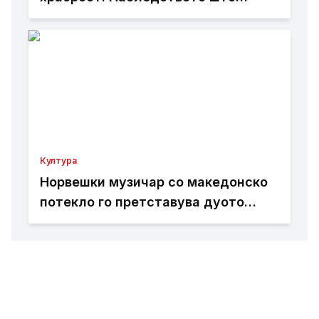
живее
Култура
Норвешки музичар со македонско
потекло го претставува дуото
Добрила и Дориан на својот нов
албум