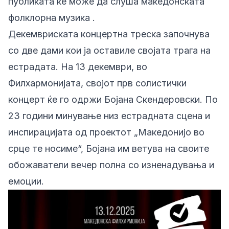
публиката ќе може да слуша македонската
фолклорна музика .
Декемвриската концертна треска започнува
со две дами кои ја оставиле својата трага на
естрадата. На 13 декември, во
Филхармонијата, својот прв солистички
концерт ќе го одржи Бојана Скендеровски. По
23 години минување низ естрадната сцена и
инспирацијата од проектот „Македонијо во
срце те носиме“, Бојана им ветува на своите
обожаватели вечер полна со изненадувања и
емоции.