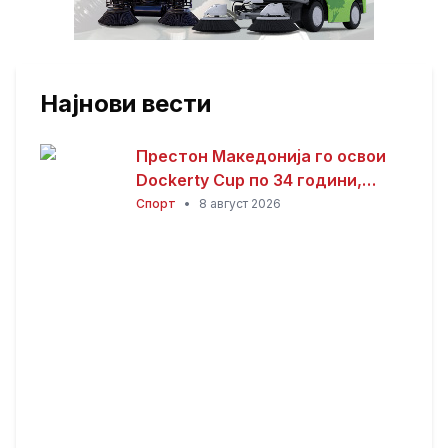
Најнови вести
Престон Македонија го освои
Dockerty Cup по 34 години,
Тевере прогласен за најдобар
Спорт
•
8 август 2026
играч