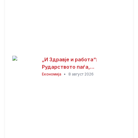
„И Здравје и работа“:
Рударството паѓа,
инвестициите стојат –
Економија
•
8 август 2026
државата мора да го ослободи
развојниот потенцијал на
Македонија