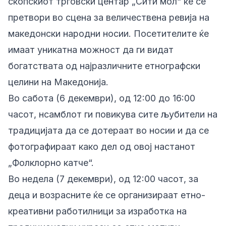
скопскиот трговски центар „Сити мол“ ќе се
претвори во сцена за величествена ревија на
македонски народни носии. Посетителите ќе
имаат уникатна можност да ги видат
богатствата од најразличните етнографски
целини на Македонија.
Во сабота (6 декември), од 12:00 до 16:00
часот, нсамблот ги повикува сите љубители на
традицијата да се дотераат во носии и да се
фотографираат како дел од овој настанот
„Фолклорно катче“.
Во недела (7 декември), од 12:00 часот, за
деца и возрасните ќе се организираат етно-
креативни работилници за изработка на