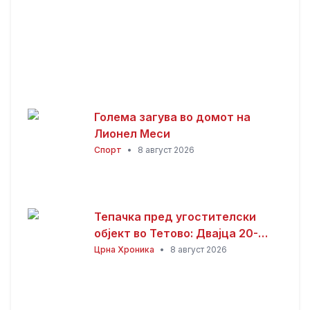
Голема загува во домот на
Лионел Меси
Спорт
•
8 август 2026
Тепачка пред угостителски
објект во Тетово: Двајца 20-
годишници избодени со нож,
Црна Хроника
•
8 август 2026
тројца приведени