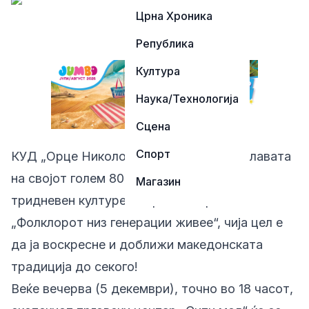
Црна Хроника
Република
Култура
Наука/Технологија
Сцена
Спорт
КУД „Орце Николов“ ја започнува прославата
на својот голем 80-годишен јубилеј со
Магазин
тридневен културен маратон наречен
„Фолклорот низ генерации живее“, чија цел е
да ја воскресне и доближи македонската
традиција до секого!
Веќе вечерва (5 декември), точно во 18 часот,