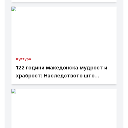
отпечатена во Албанија
Култура
122 години македонска мудрост и
храброст: Наследството што
живее