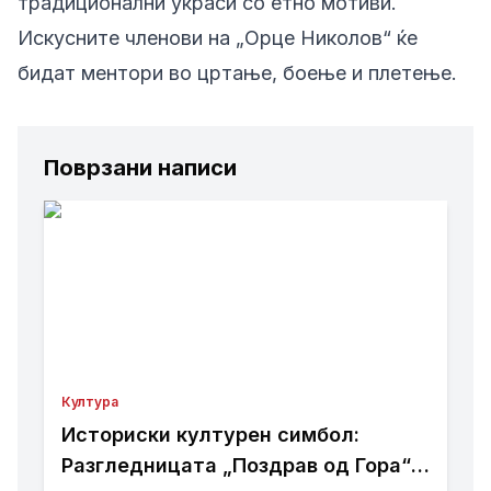
традиционални украси со етно мотиви.
Искусните членови на „Орце Николов“ ќе
бидат ментори во цртање, боење и плетење.
Поврзани написи
Култура
Историски културен симбол:
Разгледницата „Поздрав од Гора“