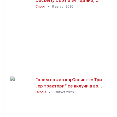
Dockerty Cup по 34 години,
Тевере прогласен за најдобар
Спорт
•
8 август 2026
играч
Голем пожар кај Сопиште: Три
„ер трактори“ се вклучија во
гаснењето, гори
Скопје
•
8 август 2026
нискостеблеста шума