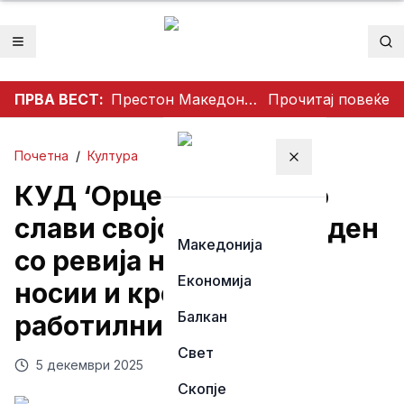
Отвори мени
Пр
ПРВА ВЕСТ:
Престон Македонија го освои Dockerty Cup по 34 години, Тевере прогласен за најдобар играч
Прочитај повеќе
Почетна
/
Култура
Затвори мени
КУД ‘Орце Николов’ го
слави својот 80. роденден
Македонија
со ревија на народни
Економија
носии и креативни
Балкан
работилници
Свет
5 декември 2025
Скопје