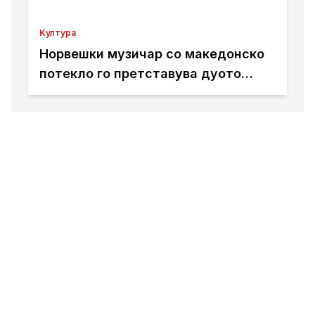
Култура
Норвешки музичар со македонско
потекло го претставува дуото
Добрила и Дориан на својот нов
албум