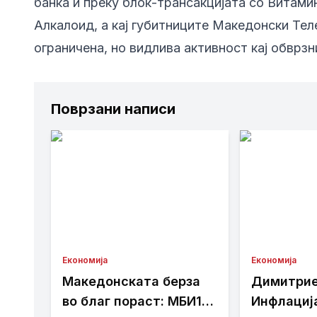
банка и преку блок-трансакцијата со Витами
Алкалоид, а кај губитниците Македонски Тел
ограничена, но видлива активност кај обврзн
Поврзани написи
Економија
Економија
Македонската берза
Димитрие
во благ пораст: МБИ10
Инфлациј