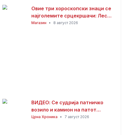
Овие три хороскопски знаци се
најголемите срцекршачи: Лесно
привлекуваат внимание, но
Магазин
•
8 август 2026
тешко е да се задржат
ВИДЕО: Се судрија патничко
возило и камион на патот
Гостивар – Страж
Црна Хроника
•
7 август 2026