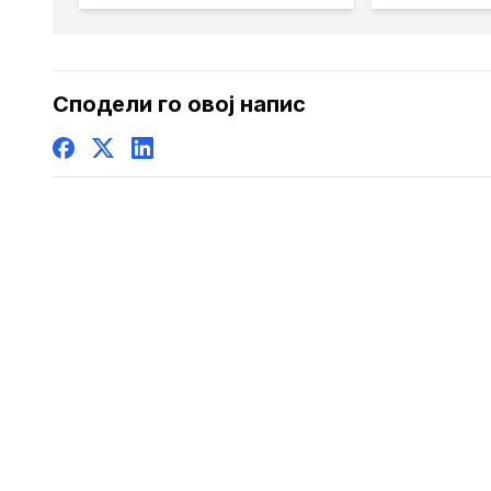
порасна за 0,08 отсто,
продолжу
најтргувани акциите
намалува
на Комерцијална банка
Сподели го овој напис