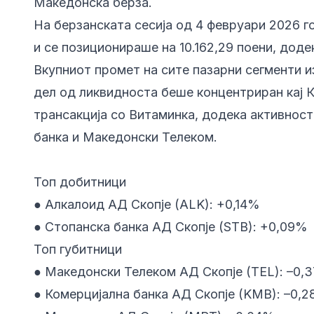
Македонска берза.
На берзанската сесија од 4 февруари 2026 
и се позиционираше на 10.162,29 поени, дод
Вкупниот промет на сите пазарни сегменти и
дел од ликвидноста беше концентриран кај К
трансакција со Витаминка, додека активност
банка и Македонски Телеком.
Топ добитници
● Алкалоид АД Скопје (ALK): +0,14%
● Стопанска банка АД Скопје (STB): +0,09%
Топ губитници
● Македонски Телеком АД Скопје (TEL): –0,
● Комерцијална банка АД Скопје (KMB): –0,