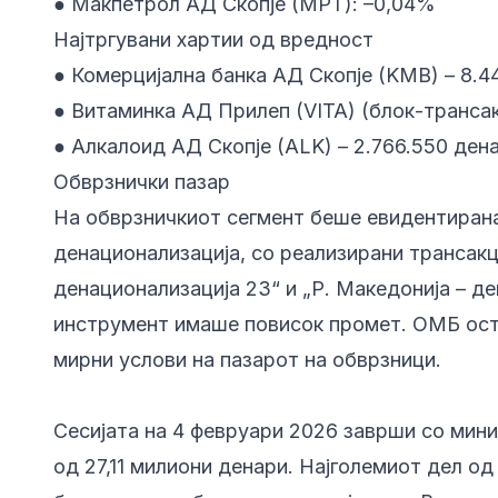
● Макпетрол АД Скопје (MPT): –0,04%
Најтргувани хартии од вредност
● Комерцијална банка АД Скопје (KMB) – 8.4
● Витаминка АД Прилеп (VITA) (блок-трансакц
● Алкалоид АД Скопје (ALK) – 2.766.550 ден
Обврзнички пазар
На обврзничкиот сегмент беше евидентирана
денационализација, со реализирани трансакци
денационализација 23“ и „Р. Македонија – д
инструмент имаше повисок промет. ОМБ оста
мирни услови на пазарот на обврзници.
Сесијата на 4 февруари 2026 заврши со мин
од 27,11 милиони денари. Најголемиот дел о