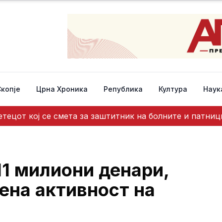
Скопје
Црна Хроника
Република
Култура
Наук
етецот кој се смета за заштитник на болните и патниц
11 милиони денари,
ена активност на