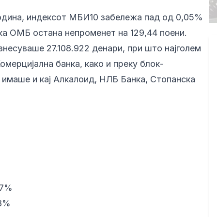
година, индексот МБИ10 забележа пад од 0,05%
ека ОМБ остана непроменет на 129,44 поени.
знесуваше 27.108.922 денари, при што најголем
омерцијална банка, како и преку блок-
 имаше и кај Алкалоид, НЛБ Банка, Стопанска
37%
28%