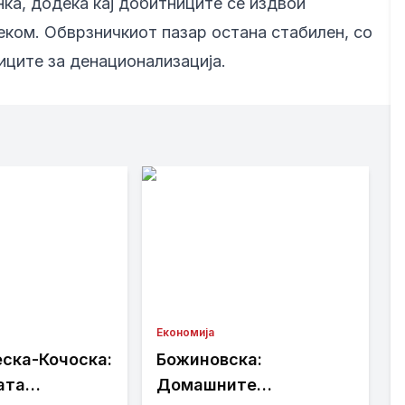
нка, додека кај добитниците се издвои
еком. Обврзничкиот пазар остана стабилен, со
иците за денационализација.
Економија
ска-Кочоска:
Божиновска:
ата
Домашните