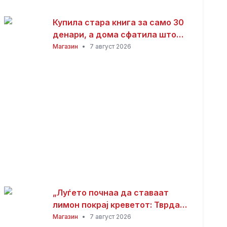
Купила стара книга за само 30
денари, а дома сфатила што
всушност пронашла: „Како да
Магазин
•
7 август 2026
добив на лотарија“
„Луѓето почнаа да ставаат
лимон покрај креветот: Тврдат
дека решава еден голем
Магазин
•
7 август 2026