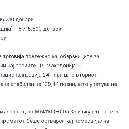
46.310 денари
ија) – 6.715.800 денари
ари
 трговија претежно кај обврзниците за
и кај сериите „Р. Македонија –
енационализација 24“, при што вториот
на стабилен на 129,44 поени, што упатува на
имален пад на МБИ10 (–0,05%) и вкупен промет
д прометот беше остварен кај Комерцијална