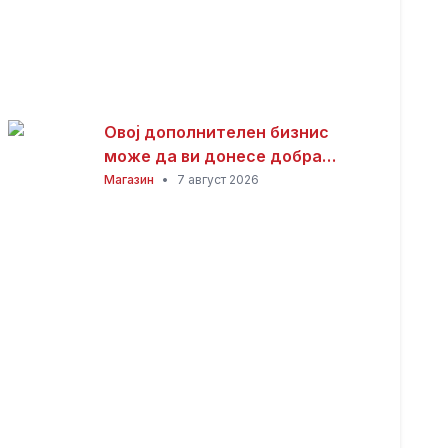
Овој дополнителен бизнис
може да ви донесе добра
заработка од дома: Не ви треба
Магазин
•
7 август 2026
голема почетна инвестиција