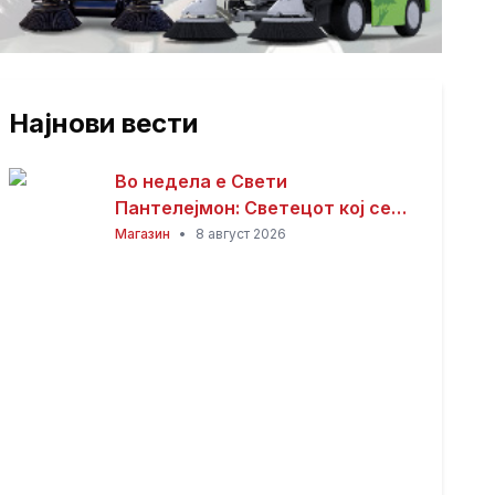
Најнови вести
Во недела е Свети
Пантелејмон: Светецот кој се
смета за заштитник на болните
Магазин
•
8 август 2026
и патниците