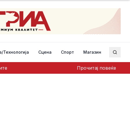
а/Технологија
Сцена
Спорт
Магазин
Пребар
ите
Прочитај повеќе