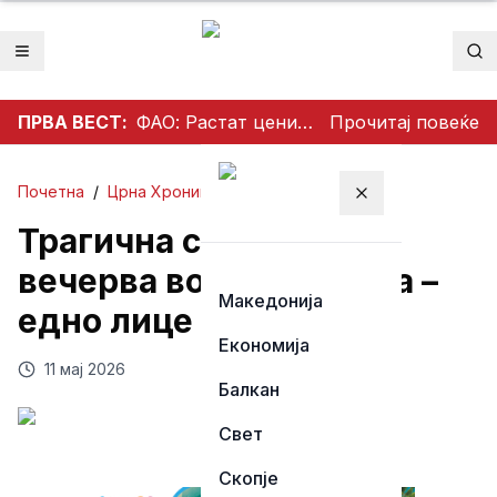
Отвори мени
Пр
ПРВА ВЕСТ:
ФАО: Растат цените на храната во светот
Прочитај повеќе
Почетна
/
Црна Хроника
Затвори мени
Трагична сообраќајка
вечерва во Македонија –
Македонија
едно лице загина
Економија
11 мај 2026
Балкан
Свет
Скопје