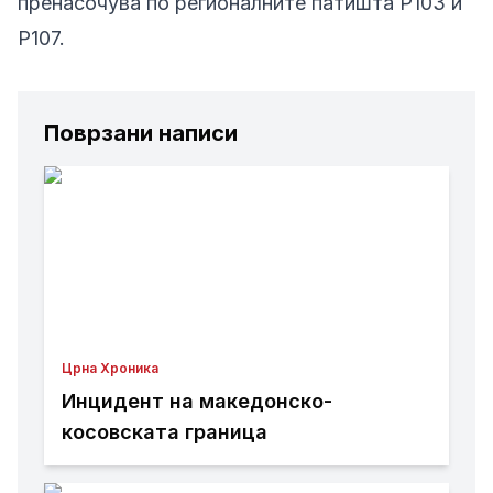
пренасочува по регионалните патишта Р103 и
Р107.
Поврзани написи
Црна Хроника
Инцидент на македонско-
косовската граница