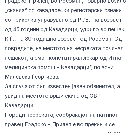
Градско-Прилеп, во Росоман, товарно возило
„сканиа“ со кавадаречки регистарски ознаки
со приколка управувано од Р.Љ., на возраст
од 45 години од Кавадарци, удрило во пешак
К.Ѓ., на 89-годишна возраст од Росоман. Од
повредите, на местото на несреќата починал
пешакот, а смрт констатирал лекар од Итна
медицинска помош – Кавадарци“, појасни
Милевска Ѓеоргиева.
За случајот бил известен јавен обвинител, а
увид на местото врши екипа од ОВР
Кавадарци.
Поради несреќата, сообраќајот на патниот
правец Градско – Прилеп е во прекин и се