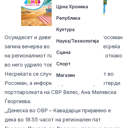
Црна Хроника
Република
Култура
Осумдесет и деветгодишен жител на Росоман
Наука/Технологија
загина вечерва во тешка сообраќајна несреќа
Сцена
на регионалниот пат Градско – Прилеп, откако
Спорт
во него удрило товарно возило.
Несреќата се случила околу 18:55 часот во
Магазин
Росоман, а информацијата за МИА ја потврди
портпаролката на СВР Велес, Ана Милевска
Ѓеоргиева.
„Денеска во ОВР – Кавадарци пријавено е
дека во 18:55 часот на регионален пат