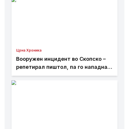
Црна Хроника
Вооружен инцидент во Скопско –
репетирал пиштол, па го нападнал
со кундако