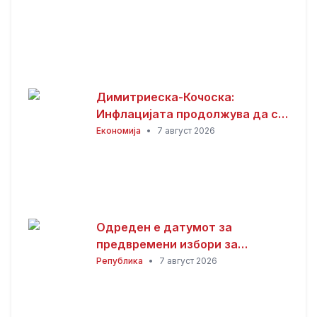
Димитриеска-Кочоска:
Инфлацијата продолжува да се
намалува
Економија
•
7 август 2026
Одреден е датумот за
предвремени избори за
градоначалник на Општина
Република
•
7 август 2026
Брвеница