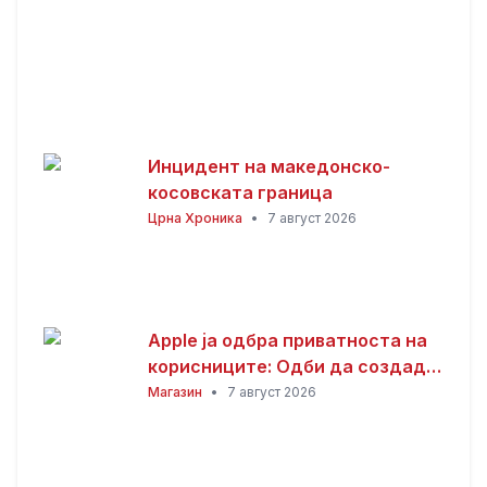
Инцидент на македонско-
косовската граница
Црна Хроника
•
7 август 2026
Apple ја одбра приватноста на
корисниците: Одби да создаде
пристап за полицијата до iCloud
Магазин
•
7 август 2026
податоците