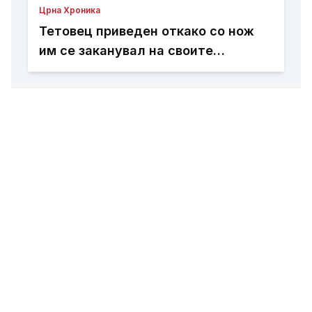
Црна Хроника
Тетовец приведен откако со нож
им се заканувал на своите
родители откако не му дале пари