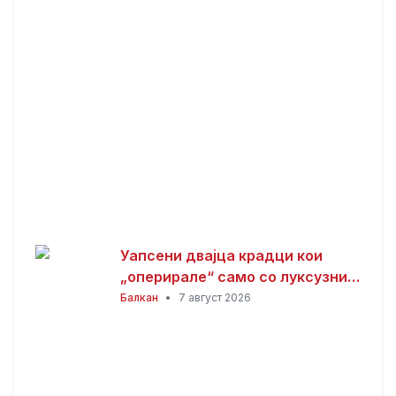
Комерцијална банка
Уапсени двајца крадци кои
„оперирале“ само со луксузни
автомобили
Балкан
•
7 август 2026