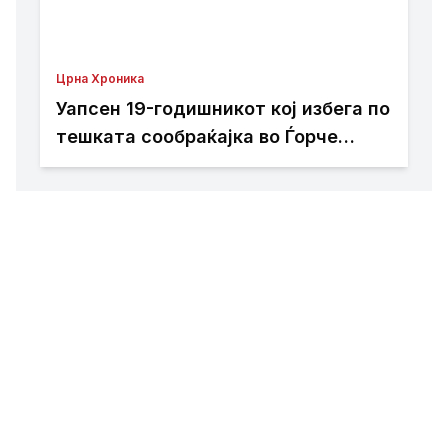
Црна Хроника
Уапсен 19-годишникот кој избега по
тешката сообраќајка во Ѓорче
Петров