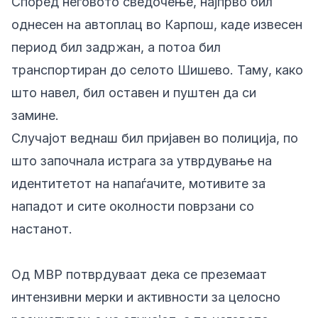
Според неговото сведочење, најпрво бил
однесен на автоплац во Карпош, каде извесен
период бил задржан, а потоа бил
транспортиран до селото Шишево. Таму, како
што навел, бил оставен и пуштен да си
замине.
Случајот веднаш бил пријавен во полиција, по
што започнала истрага за утврдување на
идентитетот на напаѓачите, мотивите за
нападот и сите околности поврзани со
настанот.
Од МВР потврдуваат дека се преземаат
интензивни мерки и активности за целосно