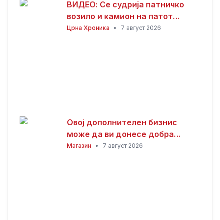
ВИДЕО: Се судрија патничко
возило и камион на патот
Гостивар – Страж
Црна Хроника
•
7 август 2026
Овој дополнителен бизнис
може да ви донесе добра
заработка од дома: Не ви треба
Магазин
•
7 август 2026
голема почетна инвестиција