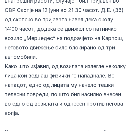
внатрешни работи, случајот бил пријавен во
СВР Скопје на 12 јуни во 21:30 часот. Д.Е. (36)
од скопско во пријавата навел дека околу
14:00 часот, додека се движел со патничко
возило „Мерцедес“ на подрачјето на Карпош,
неговото движење било блокирано од три
автомобили.
Како што изјавил, од возилата излегле неколку
лица кои веднаш физички го нападнале. Во
нападот, едно од лицата му нанело тешки
телесни повреди, по што бил насилно внесен
во едно од возилата и однесен против негова
волја.