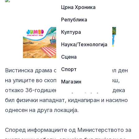
Црна Хроника
Република
Култура
Наука/Технологија
Сцена
Спорт
Вистинска драма се одвивала среде бел ден
на улиците во скопската населба Карпош,
Магазин
откако 36-годишен скопјанец пријавил дека
бил физички нападнат, киднапиран и насилно
однесен на друга локација.
Според информациите од Министерството за