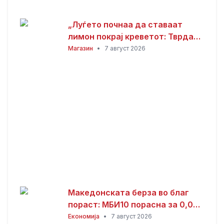
„Луѓето почнаа да ставаат
лимон покрај креветот: Тврдат
дека решава еден голем
Магазин
•
7 август 2026
проблем“
Македонската берза во благ
пораст: МБИ10 порасна за 0,08
отсто, најтргувани акциите на
Економија
•
7 август 2026