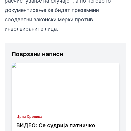
расчистување на случајот, а по неговото
документирање ќе бидат преземени
соодветни законски мерки против
инволвираните лица.
Поврзани написи
Црна Хроника
ВИДЕО: Се судрија патничко