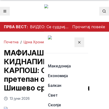
Отвори мени
Пр
ПРВА ВЕСТ:
ВИДЕО: Се судрија патничко возило и камион на патот Гостивар – Страж
Прочитај повеќе
Почетна
/
Црна Хроника
Затвори мени
МАФИЈАШКО
КИДНАПИРАЊЕ ВО
Македонија
КАРПОШ: Скопјанец
Економија
претепан однесен во
Балкан
Шишево среде бел ден
Свет
13 јуни 2026
Скопје