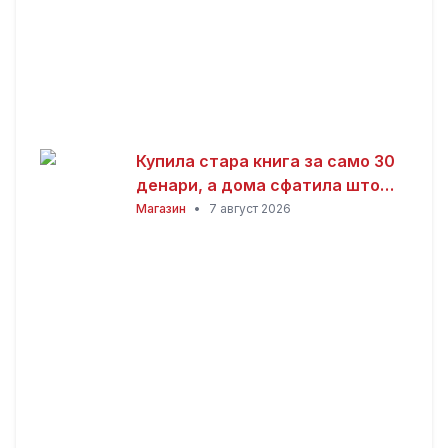
Купила стара книга за само 30
денари, а дома сфатила што
всушност пронашла: „Како да
Магазин
•
7 август 2026
добив на лотарија“