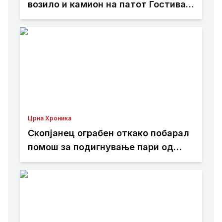
возило и камион на патот Гостивар
– Страж
Црна Хроника
Скопјанец ограбен откако побарал
помош за подигнување пари од
банкомат