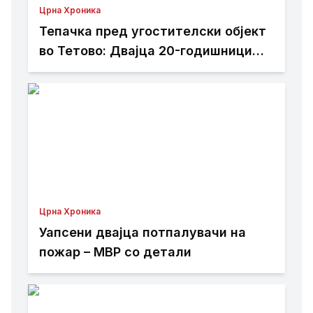
Црна Хроника
Тепачка пред угостителски објект
во Тетово: Двајца 20-годишници
избодени со нож, тројца приведени
Црна Хроника
Уапсени двајца потпалувачи на
пожар – МВР со детали