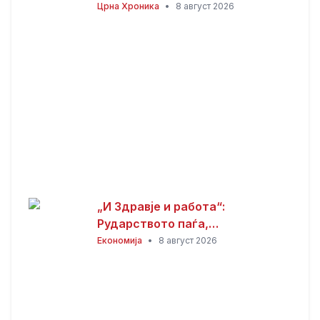
годишници избодени со нож,
Црна Хроника
•
8 август 2026
тројца приведени
„И Здравје и работа“:
Рударството паѓа,
инвестициите стојат –
Економија
•
8 август 2026
државата мора да го ослободи
развојниот потенцијал на
Македонија