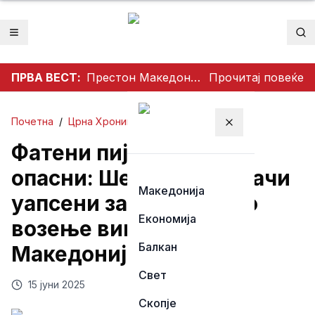
Отвори мени
Пр
ПРВА ВЕСТ:
Престон Македонија го освои Dockerty Cup по 34 години, Тевере прогласен за најдобар играч
Прочитај повеќе
Почетна
/
Црна Хроника
Затвори мени
Фатени пијани, брзи и
опасни: Шестмина возачи
Македонија
уапсени за безобѕирно
Економија
возење викендов низ
Балкан
Македонија!
Свет
15 јуни 2025
Скопје