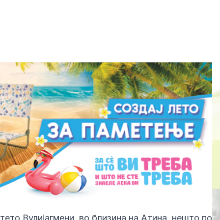
тето Вулијагмени, во близина на Атина, нешто по