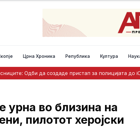
Скопје
Црна Хроника
Република
Култура
Наук
исниците: Одби да создаде пристап за полицијата до i
 урна во близина на
ени, пилотот херојски