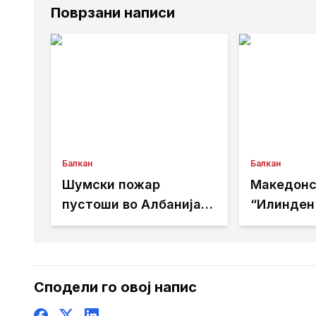
Поврзани написи
Балкан
Балкан
Шумски пожар
Македонс
пустоши во Албанија,
“Илинден
жителите бегаат од
бара офи
домовите
веб-стра
Општина 
биде дост
Сподели го овој напис
македонск