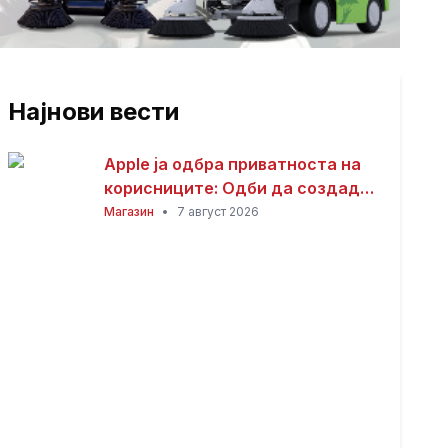
Најнови вести
Apple ја одбра приватноста на
корисниците: Одби да создаде
пристап за полицијата до iCloud
Магазин
•
7 август 2026
податоците