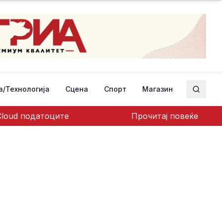
а/Технологија
Сцена
Спорт
Магазин
Пребар
Cloud податоците
Прочитај повеќе