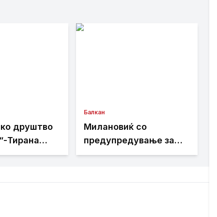
Балкан
ко друштво
Милановиќ со
“-Тирана
предупредување за
цијалната
регионот:
ница на
Вооружувањето на
Пустец да
Србија бара внимание
апна и на
и јазик