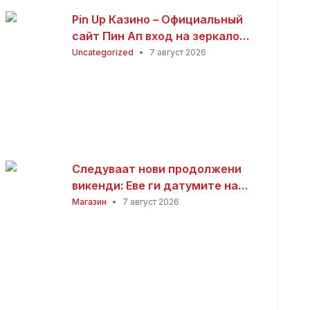
Pin Up Казино – Официальный
сайт Пин Ап вход на зеркало
(2026)
Uncategorized
•
7 август 2026
Следуваат нови продолжени
викенди: Еве ги датумите на
следните неработни денови
Магазин
•
7 август 2026