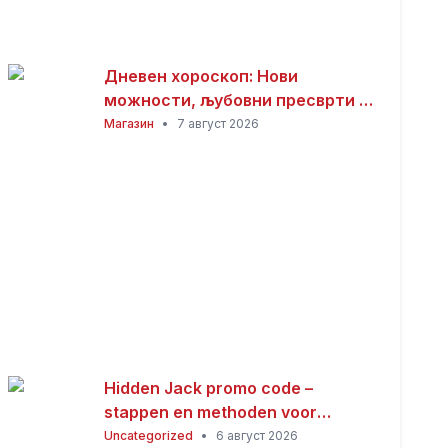
Дневен хороскоп: Нови
можности, љубовни пресврти и
совети за здравјето за сите
Магазин
•
7 август 2026
хороскопски знаци
Hidden Jack promo code –
stappen en methoden voor
Nederlandse spelers
Uncategorized
•
6 август 2026