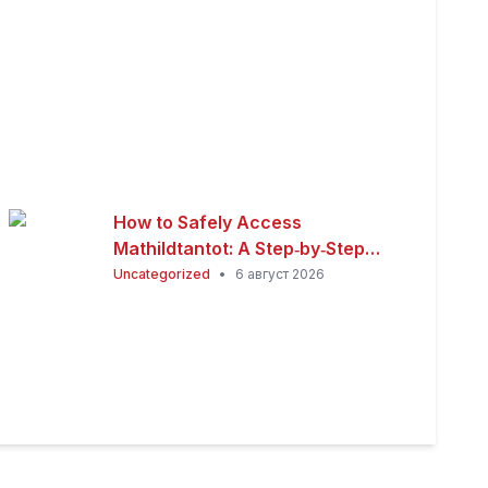
How to Safely Access
Mathildtantot: A Step‑by‑Step
Premium Guide
Uncategorized
•
6 август 2026