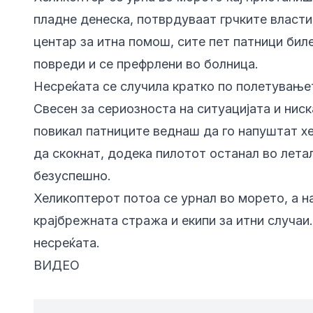
пладне денеска, потврдуваат грчките власт
центар за итна помош, сите пет патници бил
повреди и се префрлени во болница.
Несреќата се случила кратко по полетувањет
Свесен за сериозноста на ситуацијата и ниск
повикал патниците веднаш да го напуштат х
да скокнат, додека пилотот останал во летал
безуспешно.
Хеликоптерот потоа се урнал во морето, а 
крајбрежната стража и екипи за итни случаи.
несреќата.
ВИДЕО