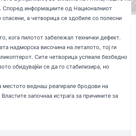
и. Според информациите од Националниот
е спасени, а четворица се здобиле со полесни
о, кога пилотот забележал технички дефект.
ата надморска височина на леталото, тој ги
еликоптерот. Сите четворица успеале безбедно
ото обидувајќи се да го стабилизира, но
на местото веднаш реагирале бродови на
 Властите започнаа истрага за причините за