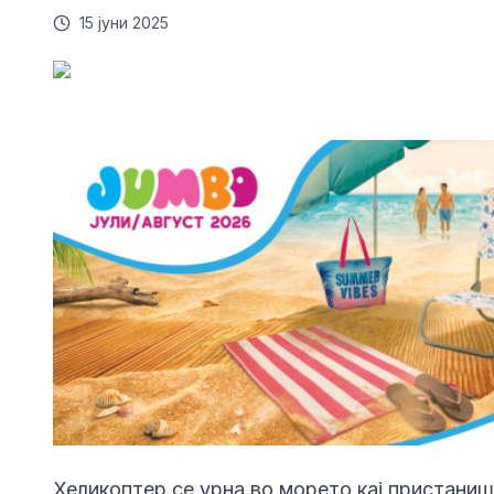
15 јуни 2025
Хеликоптер се урна во морето кај пристаниш