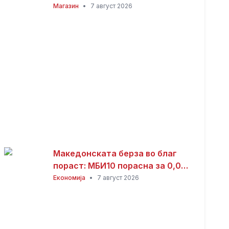
дека решава еден голем
Магазин
•
7 август 2026
проблем“
Македонската берза во благ
пораст: МБИ10 порасна за 0,08
отсто, најтргувани акциите на
Економија
•
7 август 2026
Комерцијална банка