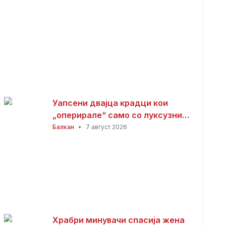
Уапсени двајца крадци кои
„оперирале“ само со луксузни
автомобили
Балкан
•
7 август 2026
Храбри минувачи спасија жена