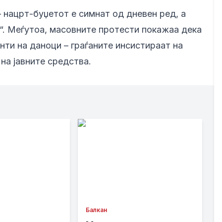
– нацрт-буџетот е симнат од дневен ред, а
с“. Меѓутоа, масовните протести покажаа дека
ти на даноци – граѓаните инсистираат на
на јавните средства.
Балкан