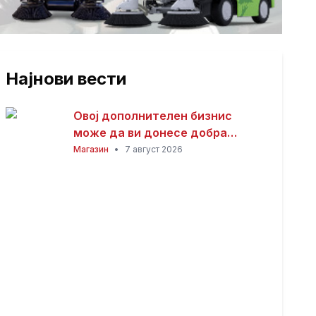
Најнови вести
Овој дополнителен бизнис
може да ви донесе добра
заработка од дома: Не ви треба
Магазин
•
7 август 2026
голема почетна инвестиција