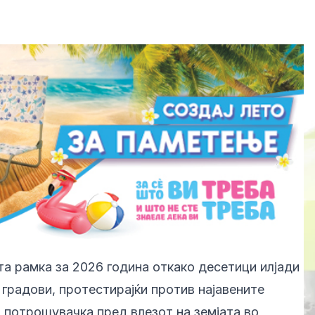
та рамка за 2026 година откако десетици илјади
и градови, протестирајќи против најавените
потрошувачка пред влезот на земјата во