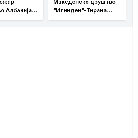
ожар
Македонско друштво
о Албанија,
“Илинден“-Тирана
 бегаат од
бара официјалната
веб-страница на
Општина Пустец да
биде достапна и на
македонски јазик