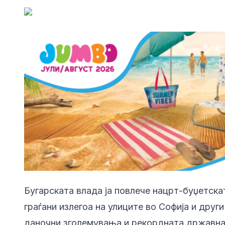
Бугарската влада ја повлече нацрт-буџетска
граѓани излегоа на улиците во Софија и друг
даночни зголемувања и рекордната државна 