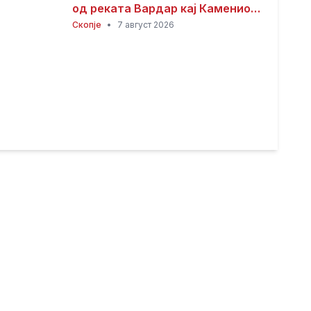
од реката Вардар кај Камениот
мост
Скопје
•
7 август 2026