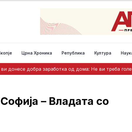
Скопје
Црна Хроника
Република
Култура
Наук
ви донесе добра заработка од дома: Не ви треба гол
Софија – Владата со