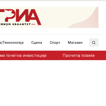
а/Технологија
Сцена
Спорт
Магазин
Пребар
ема почетна инвестиција
Прочитај повеќе