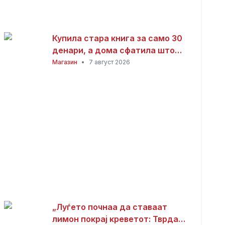
Купила стара книга за само 30
денари, а дома сфатила што
всушност пронашла: „Како да
Магазин
•
7 август 2026
добив на лотарија“
„Луѓето почнаа да ставаат
лимон покрај креветот: Тврдат