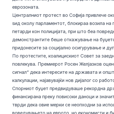
еврозоната.
Централниот протест во Софија привлече ок
ѕид околу парламентот, блокираа возила на
петарди кон полицијата, при што беа повреде
демонстрантите беше откажување на буџето
придонесите за социјално осигурување и ду
По протестите, коалицискиот Совет за заед
повлекува. Премиерот Росен Желјазков оцен
сигнал“ дека интересите на државата и опш
калкулации, најавувајќи нов дијалог со рабо
Спорниот буџет предвидуваше рекордна др
финансирана преку повисоки даноци и значит
тврди дека овие мерки се неопходни за исп
воведувањето на еврото, но економисти и би