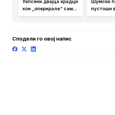
Уапсени двајца крадци
Шумски п
кои „оперирале“ само
пустоши в
со луксузни
жителите
автомобили
домовите
Сподели го овој напис