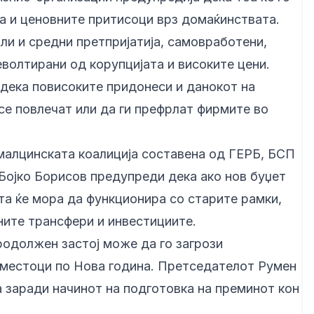
ја и ценовните притисоци врз домаќинствата.
ли и средни претпријатија, самовработени,
еволтирани од корупцијата и високите цени.
дека повисоките придонеси и данокот на
се повлечат или да ги префрлат фирмите во
малцинската коалиција составена од ГЕРБ, БСП
Бојко Борисов предупреди дека ако нов буџет
ата ќе мора да функционира со старите рамки,
ните трансфери и инвестициите.
одолжен застој може да го загрози
оместоци по Нова година. Претседателот Румен
а заради начинот на подготовка на преминот кон