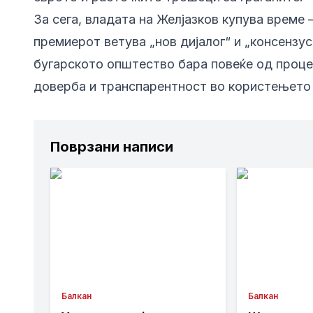
За сега, владата на Желјазков купува време 
премиерот ветува „нов дијалог“ и „консензу
бугарското општество бара повеќе од процен
доверба и транспарентност во користењето 
Поврзани написи
Балкан
Балкан