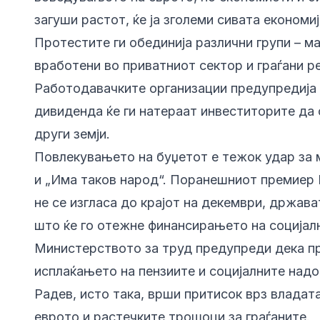
загуши растот, ќе ја зголеми сивата економи
Протестите ги обединија различни групи – ма
вработени во приватниот сектор и граѓани р
Работодавачките организации предупредија 
дивиденда ќе ги натераат инвеститорите да 
други земји.
Повлекувањето на буџетот е тежок удар за 
и „Има таков народ“. Поранешниот премиер 
не се изгласа до крајот на декември, држав
што ќе го отежне финансирањето на социјал
Министерството за труд предупреди дека пр
исплаќањето на пензиите и социјалните над
Радев, исто така, врши притисок врз владат
еврото и растечките трошоци за граѓаните.