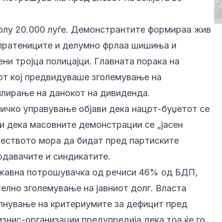
олу 20.000 луѓе. Демонстрантите формираа жив
 пратениците и делумно фрлаа шишиња и
ни тројца полицајци. Главната порака на
т кој предвидуваше зголемување на
плирање на данокот на дивиденда.
ничко управување објави дека нацрт-буџетот се
и дека масовните демонстрации се „јасен
теството мора да бидат пред партиските
тодавачите и синдикатите.
жавна потрошувачка од речиси 46% од БДП,
елно зголемување на јавниот долг. Власта
олнување на критериумите за дефицит пред
знис-организации предупредија дека тоа ќе го