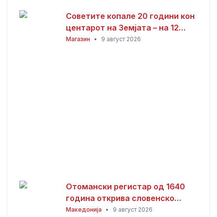
Советите копале 20 години кон
центарот на Земјата – на 12
километри ги запреле
Магазин
•
9 август 2026
неочекувани услови
Отомански регистар од 1640
година открива словенско
население на Ситонија –
Македонија
•
9 август 2026