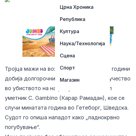
Црна Хроника
Република
Култура
Наука/Технологија
Сцена
Спорт
Тројца мажи на возраст од дваесетина години
добија долгорочни затворски казни за учество
Магазин
во убиството на наградуваниот хип-хоп
уметник C. Gambino (Карaр Рамадан), кое се
случи минатата година во Гетеборг, Шведска.
Судот го опиша нападот како „ладнокрвно
погубување“.