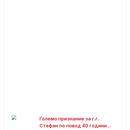
запишани Јован, Пејо, Стан,
Мирчо, Милко и други имиња
Големо признание за г.г.
Стефан по повод 40 години