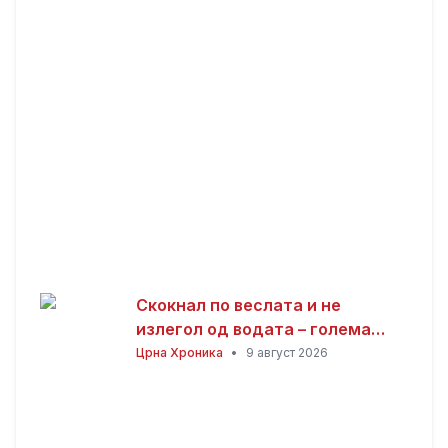
Докерти купот
Скокнал по веслата и не
излегол од водата – голема
потрага по рибар во
Црна Хроника
•
9 август 2026
Преспанското Езеро