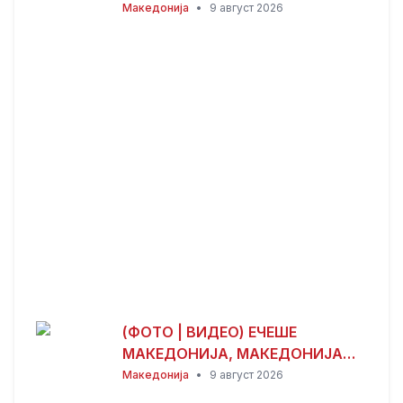
монашки живот – порача дека
Македонија
•
9 август 2026
хуманизмот значи помагање на
другите
(ФОТО | ВИДЕО) ЕЧЕШЕ
МАКЕДОНИЈА, МАКЕДОНИЈА
ВО МЕЛБУРН: Престон Лајонс по
Македонија
•
9 август 2026
34 години повторно го освои