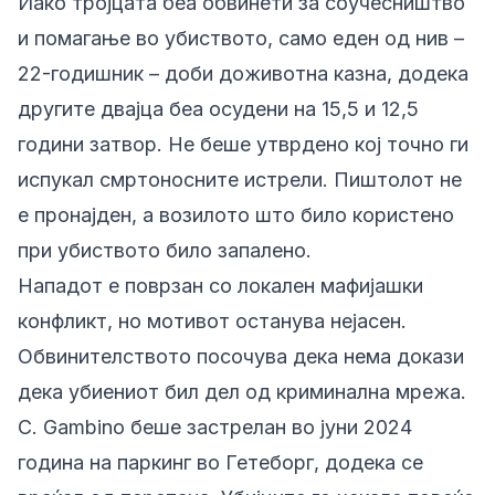
Иако тројцата беа обвинети за соучесништво
и помагање во убиството, само еден од нив –
22-годишник – доби доживотна казна, додека
другите двајца беа осудени на 15,5 и 12,5
години затвор. Не беше утврдено кој точно ги
испукал смртоносните истрели. Пиштолот не
е пронајден, а возилото што било користено
при убиството било запалено.
Нападот е поврзан со локален мафијашки
конфликт, но мотивот останува нејасен.
Обвинителството посочува дека нема докази
дека убиениот бил дел од криминална мрежа.
C. Gambino беше застрелан во јуни 2024
година на паркинг во Гетеборг, додека се