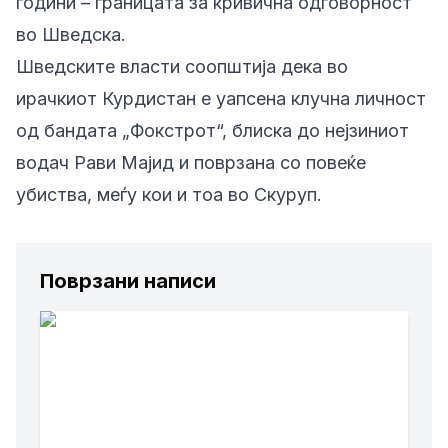
години – границата за кривична одговорност
во Шведска.
Шведските власти соопштија дека во
ирачкиот Курдистан е уапсена клучна личност
од бандата „Фокстрот“, блиска до нејзиниот
водач Рави Мајид и поврзана со повеќе
убиства, меѓу кои и тоа во Скуруп.
Поврзани написи