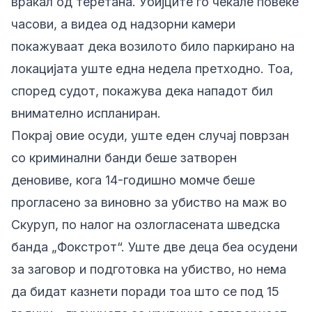
враќал од теретана. Убијците го чекале повеќе
часови, а видеа од надзорни камери
покажуваат дека возилото било паркирано на
локацијата уште една недела претходно. Тоа,
според судот, покажува дека нападот бил
внимателно испланиран.
Покрај овие осуди, уште еден случај поврзан
со криминални банди беше затворен
деновиве, кога 14-годишно момче беше
прогласено за виновно за убиство на маж во
Скуруп, по налог на озлогласената шведска
банда „Фокстрот“. Уште две деца беа осудени
за заговор и подготовка на убиство, но нема
да бидат казнети поради тоа што се под 15