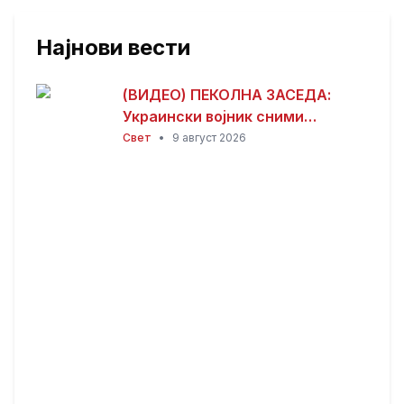
Најнови вести
(ВИДЕО) ПЕКОЛНА ЗАСЕДА:
Украински војник сними
жестоки борби во тесени
Свет
•
9 август 2026
ровови при расчистување на
руска позиција