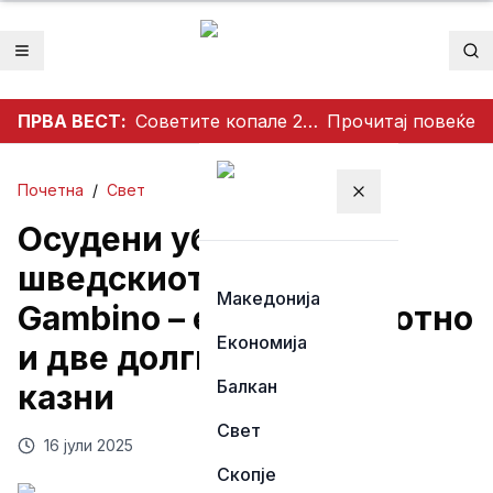
Отвори мени
Пр
ПРВА ВЕСТ:
Советите копале 20 години кон центарот на Земјата – на 12 километри ги запреле неочекувани услови
Прочитај повеќе
Почетна
/
Свет
Затвори мени
Осудени убијците на
шведскиот рапер C.
Македонија
Gambino – едно доживотно
Економија
и две долги затворски
Балкан
казни
Свет
16 јули 2025
Скопје