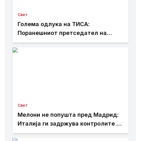
Свет
Голема одлука на ТИСА:
Поранешниот претседател на
Врховниот суд Андраш Бака
кандидат за претседател на
Унгарија
Свет
Мелони не попушта пред Мадрид:
Италија ги задржува контролите со
Шпанија