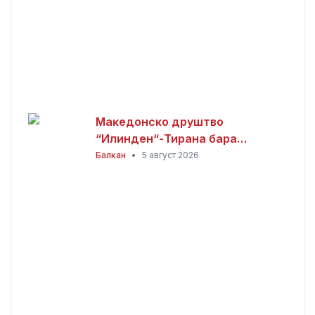
Македонско друштво
“Илинден“-Тирана бара
официјалната веб-страница на
Балкан
•
5 август 2026
Општина Пустец да биде
достапна и на македонски
јазик