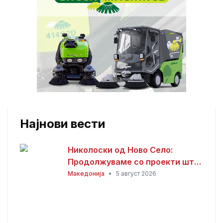
Најнови вести
Николоски од Ново Село:
Продолжуваме со проекти што
носат развој и подобар живот
Македонија
•
5 август 2026
за граѓаните