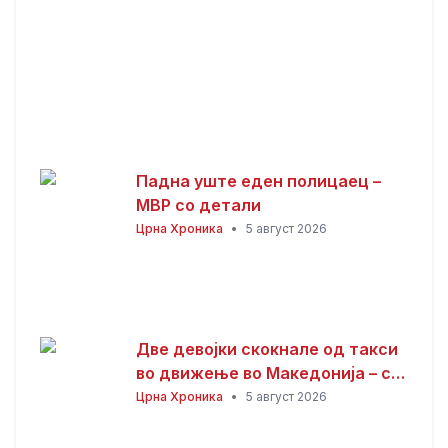
Падна уште еден полицаец –
МВР со детали
Црна Хроника
•
5 август 2026
Две девојки скокнале од такси
во движење во Македонија – се
утврдува што точно се случило!
Црна Хроника
•
5 август 2026