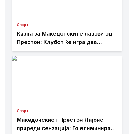
Спорт
Казна за Македонските лавови од
Престон: Клубот ќе игра два
натпревари без публика поради
навредливи транспаренти на
навивачите
Спорт
Македонскиот Престон Лајонс
приреди сензација: Го елиминира