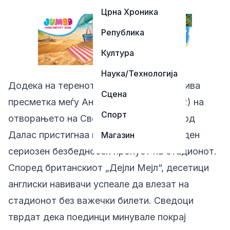
Црна Хроника
Република
Култура
Наука/Технологија
Додека на теренот се водеше возбудлива
Сцена
пресметка меѓу Англија и Хрватска (4:2) на
Спорт
отворањето на Светското првенство, од
Далас пристигнаа информации за наводен
Магазин
сериозен безбедносен пропуст на стадионот.
Според британскиот „Дејли Мејл“, десетици
англиски навивачи успеале да влезат на
стадионот без важечки билети. Сведоци
тврдат дека поединци минувале покрај