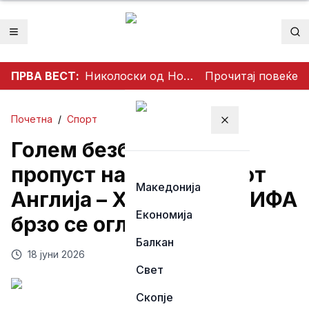
Отвори мени
Пр
ПРВА ВЕСТ:
Николоски од Ново Село: Продолжуваме со проекти што носат развој и подобар живот за граѓаните
Прочитај повеќе
Почетна
/
Спорт
Затвори мени
Голем безбедносен
пропуст на натпреварот
Македонија
Англија – Хрватска ? ФИФА
Економија
брзо се огласи
Балкан
18 јуни 2026
Свет
Скопје