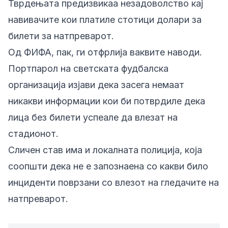
Тврдењата предизвикаа незадоволство кај
навивачите кои платиле стотици долари за
билети за натпреварот.
Од ФИФА, пак, ги отфрлија ваквите наводи.
Портпарол на светската фудбалска
организација изјави дека засега немаат
никакви информации кои би потврдиле дека
лица без билети успеале да влезат на
стадионот.
Сличен став има и локалната полиција, која
соопшти дека не е запознаена со какви било
инциденти поврзани со влезот на гледачите на
натпреварот.