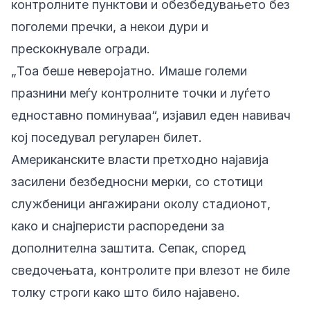
контролните пунктови и обезбедувањето без
поголеми пречки, а некои дури и
прескокнувале огради.
„Тоа беше неверојатно. Имаше големи
празнини меѓу контролните точки и луѓето
едноставно поминуваа“, изјавил еден навивач
кој поседувал регуларен билет.
Американските власти претходно најавија
засилени безбедносни мерки, со стотици
службеници ангажирани околу стадионот,
како и снајперисти распоредени за
дополнителна заштита. Сепак, според
сведочењата, контролите при влезот не биле
толку строги како што било најавено.