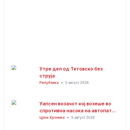
Утре дел од Тетовско без
струја
Република
•
5 август 2026
Уапсен возачот кој возеше во
спротивна насока на автопатот
Скопје – Велес
Црна Хроника
•
5 август 2026