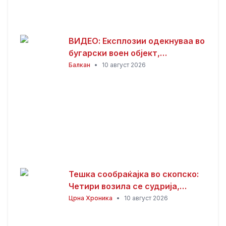
ВИДЕО: Експлозии одекнуваа во
бугарски воен објект,
евакуирани 300 работници
Балкан
•
10 август 2026
Тешка сообраќајка во скопско:
Четири возила се судрија,
седум лица повредени
Црна Хроника
•
10 август 2026