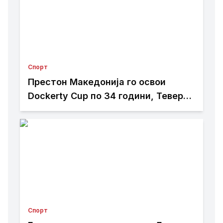
Спорт
Престон Македонија го освои
Dockerty Cup по 34 години, Тевере
прогласен за најдобар играч
Спорт