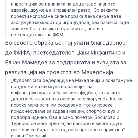
инвестиција во иднината на децата, во нивното
здравје, дружење и правилен развој. Со ваквите
проекти испраќаме силна порака дека секое дете
заслужува можност да игра фудбал, без разлика каде
живее и без разлика на условите“, порача
претседателот на ФФМ.
Во своето обраќање, тој упати благодарност
до ФИФА, претседателот Џани Инфантино и
Елкан Мамедов за поддршката и визијата за
реализација на проектот во Македонија.
„Фудбалската федерација на Македонија и понатаму ќе
продолжи да вложува во развојот на
инфраструктурата и базичниот фудбал, затоа што
децата се најважната основа на секој успех. Колку
повеќе можности им создаваме, толку повеќе
придонесуваме за здрави навики, спортски дух и
подобра иднина. Ова е само почеток. Босилово и
Турново се меѓу првите, но наскоро и многу други
општини ќе бидат дел од оваа прекрасна приказна“,
изјави Омерагиќ.