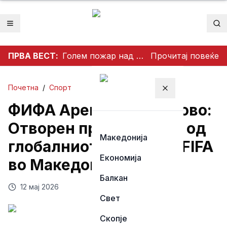
Отвори мени
Пр
ПРВА ВЕСТ:
Голем пожар над Чифлик ставен под контрола, спречено ширење кон боровата шума на Водно
Прочитај повеќе
Почетна
/
Спорт
Затвори мени
ФИФА Арена во Босилово:
Отворен првиот терен од
Македонија
глобалниот проект на FIFA
Економија
во Македонија
Балкан
12 мај 2026
Свет
Скопје