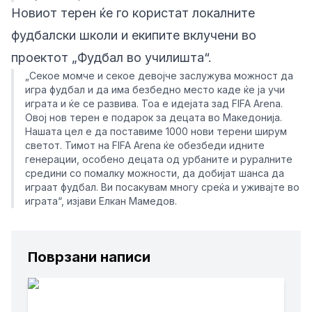
Новиот терен ќе го користат локалните
фудбалски школи и екипите вклучени во
проектот „Фудбал во училишта“.
„Секое момче и секое девојче заслужува можност да
игра фудбал и да има безбедно место каде ќе ја учи
играта и ќе се развива. Тоа е идејата зад FIFA Arena.
Овој нов терен е подарок за децата во Македонија.
Нашата цел е да поставиме 1000 нови терени ширум
светот. Тимот на FIFA Arena ќе обезбеди идните
генерации, особено децата од урбаните и руралните
средини со помалку можности, да добијат шанса да
играат фудбал. Ви посакувам многу среќа и уживајте во
играта“, изјави Елкан Мамедов.
Поврзани написи