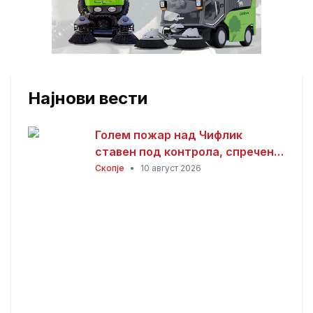
Најнови вести
Голем пожар над Чифлик
ставен под контрола, спречено
ширење кон боровата шума на
Скопје
•
10 август 2026
Водно