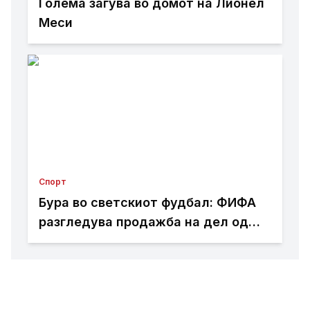
Голема загува во домот на Лионел
Меси
Спорт
Бура во светскиот фудбал: ФИФА
разгледува продажба на дел од
Мундијалот?