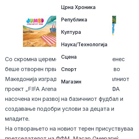
Црна Хроника
Република
Култура
Наука/Технологија
Сцена
Со скромна церемонија во Босилово, денес
беше отворен првиот фудбалски терен во
Спорт
Македонија изграден во рамки на глобалниот
Магазин
проект „FIFA Arena“, иницијатива на ФИФА
насочена кон развој на базичниот фудбал и
создавање подобри услови за децата и
младите.
На отворањето на новиот терен присуствуваа
претседателот на ФФМ, Масар Омерагиќ,