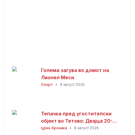
Голема загува во домот на
Лионел Меси
Спорт
•
8 август 2026
Тепачка пред угостителски
објект во Тетово: Двајца 20-
годишници избодени со нож,
Црна Хроника
•
8 август 2026