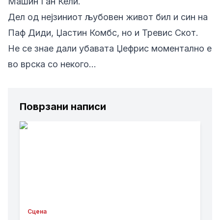
Машин Ган Кели.
Дел од нејзиниот љубовен живот бил и син на
Паф Диди, Џастин Комбс, но и Тревис Скот.
Не се знае дали убавата Џефрис моментално е
во врска со некого…
Поврзани написи
Сцена