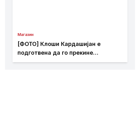
Магазин
[ФОТО] Клоши Кардашијан е
подготвена да го прекине
целибатот само за еден маж: Го
обожава и Џенифер Лопез