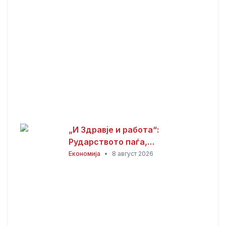
тројца приведени
„И Здравје и работа“:
Рударството паѓа,
инвестициите стојат –
Економија
•
8 август 2026
државата мора да го ослободи
развојниот потенцијал на
Македонија