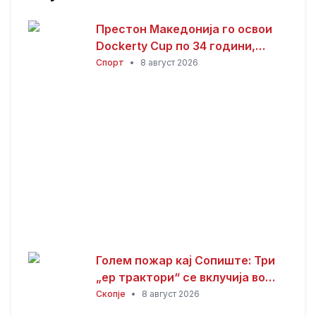
Престон Македонија го освои
Dockerty Cup по 34 години,
Тевере прогласен за најдобар
Спорт
•
8 август 2026
играч
Голем пожар кај Сопиште: Три
„ер трактори“ се вклучија во
гаснењето, гори
Скопје
•
8 август 2026
нискостеблеста шума