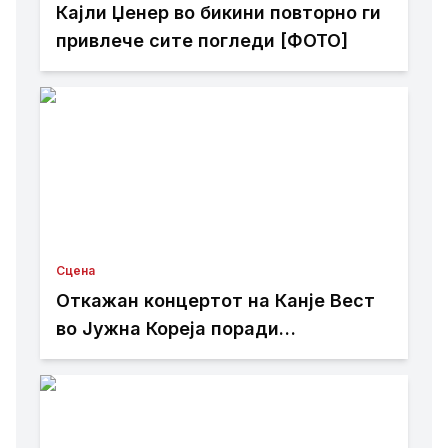
Кајли Џенер во бикини повторно ги
привлече сите погледи [ФОТО]
Сцена
Откажан концертот на Канје Вест
во Јужна Кореја поради
контроверзии