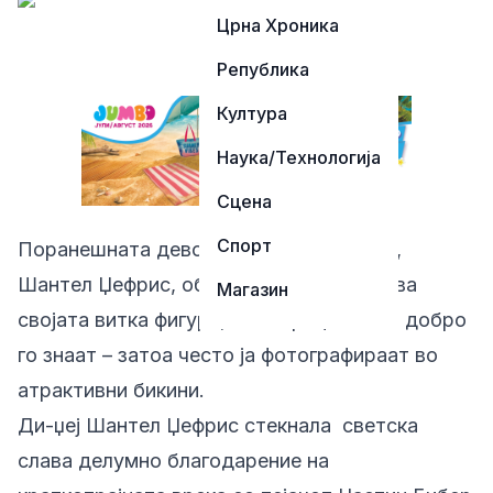
Црна Хроника
Република
Култура
Наука/Технологија
Сцена
Спорт
Поранешната девојка на Џастин Бибер,
Шантел Џефрис, обожава да ја покажува
Магазин
својата витка фигура, а папараците тоа добро
го знаат – затоа често ја фотографираат во
атрактивни бикини.
Ди-џеј Шантел Џефрис стекнала светска
слава делумно благодарение на