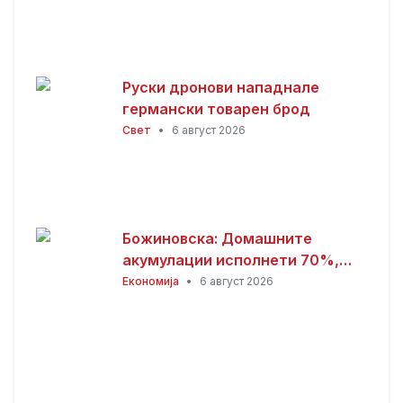
Руски дронови нападнале
германски товарен брод
Свет
•
6 август 2026
Божиновска: Домашните
акумулации исполнети 70%,
обезбедена стабилност на
Економија
•
6 август 2026
енергетскиот систем