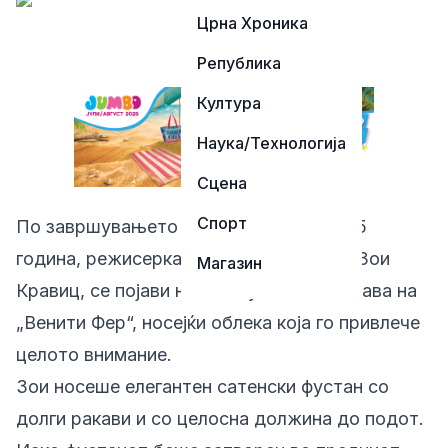
Црна Хроника
Република
Култура
Наука/Технологија
Сцена
Спорт
По завршувањето на Оскарите во 2025
година, режисерката на „Блинк Твајс“, Зои
Магазин
Кравиц, се појави на ексклузивната забава на
„Венити Фер“, носејќи облека која го привлече
целото внимание.
Зои носеше елегантен сатенски фустан со
долги ракави и со целосна должина до подот.