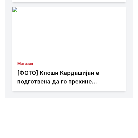
контроверзии
Магазин
[ФОТО] Клоши Кардашијан е
подготвена да го прекине
целибатот само за еден маж: Го
обожава и Џенифер Лопез