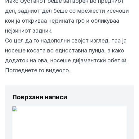
Иако фустанот беше затворен во предниот
дел, задниот дел беше со мрежести исечоци
кои ја откриваа нејзината грб и обликуваа
нејзиниот задник.
Со цел да го надополни својот изглед, таа ја
носеше косата во едноставна пунџа, а како
додаток на ова, носеше дијамантски обетки.
Погледнете го видеото.
Поврзани написи