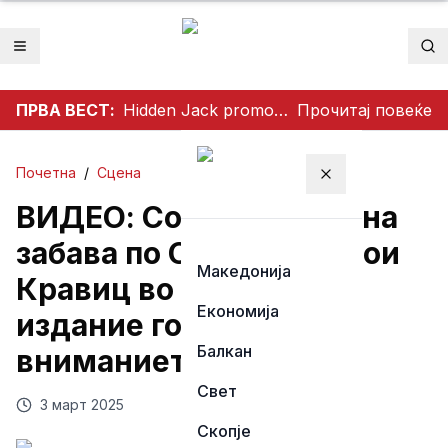
Отвори мени
Пр
ПРВА ВЕСТ:
Hidden Jack promo code – stappen en methoden voor Nederlandse spelers
Прочитај повеќе
Почетна
/
Сцена
Затвори мени
ВИДЕО: Со гол задник на
забава по Оскарите – Зои
Македонија
Кравиц во необично
Економија
издание го привлече
Балкан
вниманието
Свет
3 март 2025
Скопје