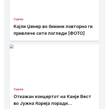
Сцена
Кајли Џенер во бикини повторно ги
привлече сите погледи [ФОТО]
Сцена
Откажан концертот на Канје Вест
во Јужна Кореја поради