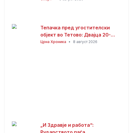
Тепачка пред угостителски
објект во Тетово: Двајца 20-
годишници избодени со нож,
Црна Хроника
•
8 август 2026
тројца приведени
„И Здравје и работа“:
Рударството паѓа,