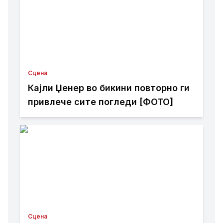
Сцена
Кајли Џенер во бикини повторно ги
привлече сите погледи [ФОТО]
Сцена