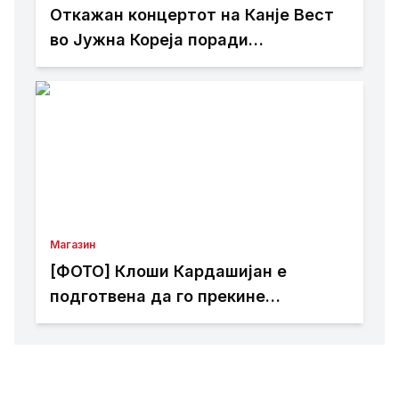
Откажан концертот на Канје Вест
во Јужна Кореја поради
контроверзии
Магазин
[ФОТО] Клоши Кардашијан е
подготвена да го прекине
целибатот само за еден маж: Го
обожава и Џенифер Лопез