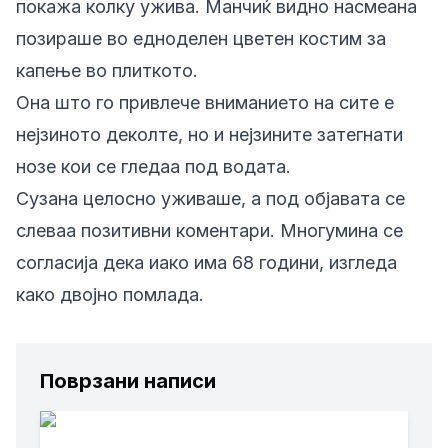
покажа колку ужива. Манчиќ видно насмеана
позираше во едноделен цветен костим за
капење во плиткото.
Она што го привлече вниманието на сите е
нејзиното деколте, но и нејзините затегнати
нозе кои се гледаа под водата.
Сузана целосно уживаше, а под објавата се
слеваа позитивни коментари. Многумина се
согласија дека иако има 68 години, изгледа
како двојно помлада.
Поврзани написи