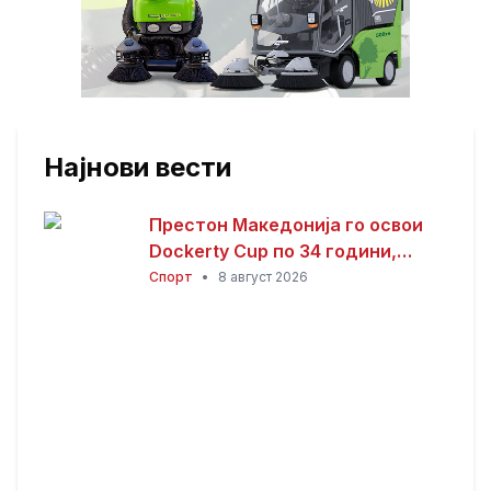
Најнови вести
Престон Македонија го освои
Dockerty Cup по 34 години,
Тевере прогласен за најдобар
Спорт
•
8 август 2026
играч