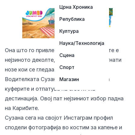
Црна Хроника
Република
Култура
Наука/Технологија
Она што го привлече вниманието на сите е
Сцена
нејзиното деколте, но и нејзините затегнати
Спорт
нозе кои се гледаа под водата.
Водителката Сузана Манчиќ ги спакува
Магазин
куферите и отпатува на егзотична
дестинација. Овој пат нејзиниот избор падна
на Карибите.
Сузана сега на својот Инстаграм профил
сподели фотографија во костим за капење и