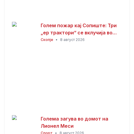
Голем пожар кај Сопиште: Три
„ер трактори“ се вклучија во
гаснењето, гори
Скопје
•
8 август 2026
нискостеблеста шума
Голема загува во домот на
Лионел Меси
Спорт
•
8 август 2026