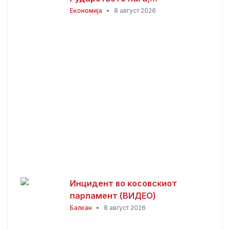
инвестициите стојат –
Економија
•
8 август 2026
државата мора да го ослободи
развојниот потенцијал на
Македонија
Инцидент во косовскиот
парламент (ВИДЕО)
Балкан
•
8 август 2026