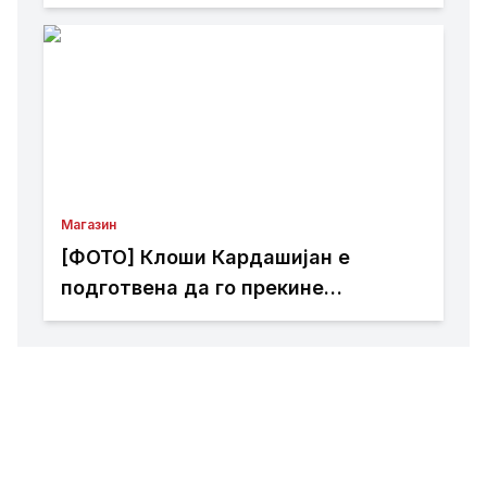
контроверзии
Магазин
[ФОТО] Клоши Кардашијан е
подготвена да го прекине
целибатот само за еден маж: Го
обожава и Џенифер Лопез