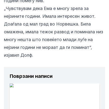
години помеѓу нив.
„Чувствувам дека Ема е многу зрела за
нејзините години. Имала интересен живот.
Доаѓала од мал град во Норвешка. Била
омажена, имала тежок развод и поминала низ
многу нешта што повеќето млади луѓе на
нејзини години не мораат да ги поминат“,
изјавил Долф.
Поврзани написи