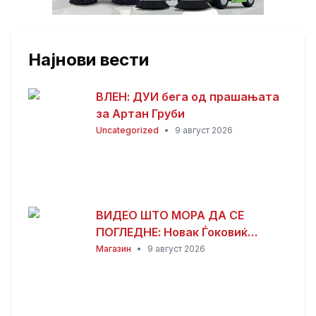
Најнови вести
ВЛЕН: ДУИ бега од прашањата
за Артан Груби
Uncategorized
•
9 август 2026
ВИДЕО ШТО МОРА ДА СЕ
ПОГЛЕДНЕ: Новак Ѓоковиќ
направи шоу на концертот на
Магазин
•
9 август 2026
Владо Георгиев во Херцег Нови