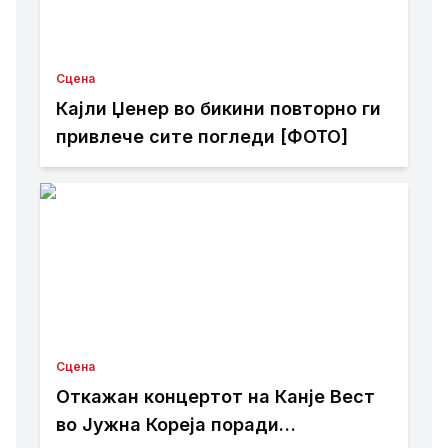
Сцена
Кајли Џенер во бикини повторно ги
привлече сите погледи [ФОТО]
Сцена
Откажан концертот на Канје Вест
во Јужна Кореја поради