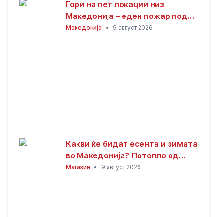
Гори на пет локации низ
Македонија – еден пожар под
контрола, три изгаснати
Македонија
•
9 август 2026
Какви ќе бидат есента и зимата
во Македонија? Потопло од
просекот, но со можни
Магазин
•
9 август 2026
невремиња