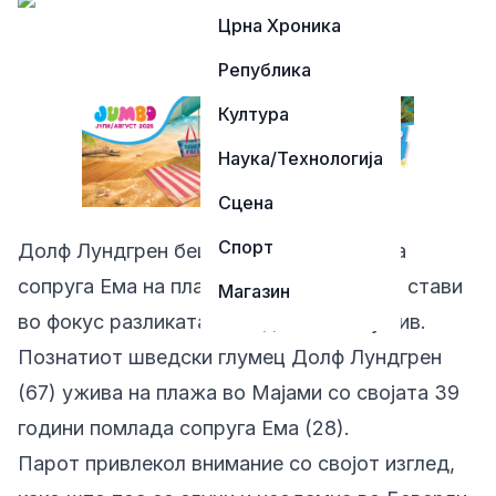
Црна Хроника
Република
Култура
Наука/Технологија
Сцена
Спорт
Долф Лундгрен беше снимен со својата
сопруга Ема на плажа, што повторно ја стави
Магазин
во фокус разликата во години помеѓу нив.
Познатиот шведски глумец Долф Лундгрен
(67) ужива на плажа во Мајами со својата 39
години помлада сопруга Ема (28).
Парот привлекол внимание со својот изглед,