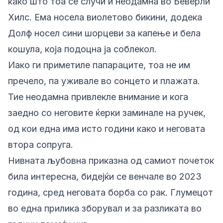
како што тоа се случи и неодамна во Беверли
Хилс. Ема носела виолетово бикини, додека
Долф носел сини шорцеви за капење и бела
кошула, која подоцна ја соблекол.
Иако ги приметиле папараците, тоа не им
пречело, па уживале во сонцето и плажата.
Тие неодамна привлекле внимание и кога
заедно со неговите ќерки заминале на ручек,
од кои една има исто години како и неговата
втора сопруга.
Нивната љубовна приказна од самиот почеток
била интересна, бидејќи се венчале во 2023
година, сред неговата борба со рак. Глумецот
во една прилика зборувал и за разликата во