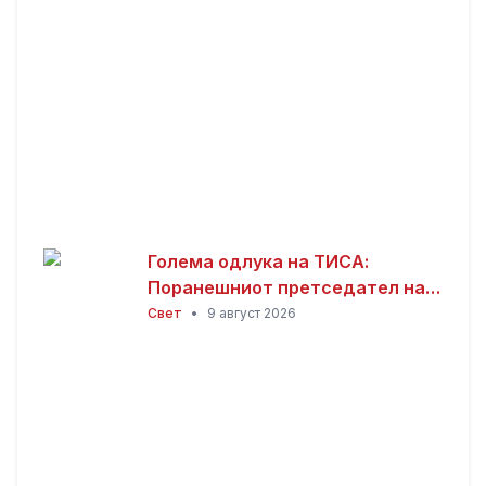
Голема одлука на ТИСА:
Поранешниот претседател на
Врховниот суд Андраш Бака
Свет
•
9 август 2026
кандидат за претседател на
Унгарија