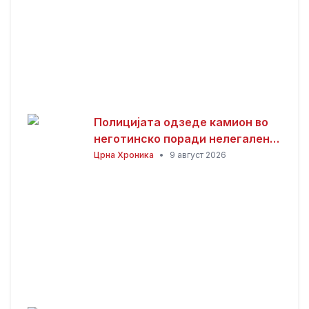
Полицијата одзеде камион во
неготинско поради нелегален
ископ и транспорт на песок
Црна Хроника
•
9 август 2026