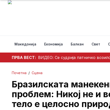
Македонија
Економија
Балкан
Свет
ПРВА ВЕСТ:
ВИДЕО: Се судрија патничко возило
Почетна
/
Сцена
Бразилската манекен
проблем: Никој не и в
тело е целосно прир