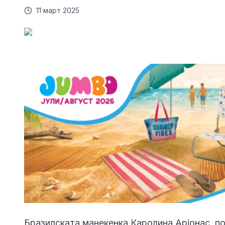
11 март 2025
Бразилската манекенка Каролина Арјонас, поз