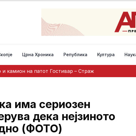
Скопје
Црна Хроника
Република
Култура
Наук
 и камион на патот Гостивар – Страж
ка има сериозен
ерува дека нејзиното
одно (ФОТО)