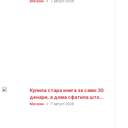
заработка од дома: Не ви треба
Магазин
•
7 август 2026
голема почетна инвестиција
Купила стара книга за само 30
денари, а дома сфатила што
всушност пронашла: „Како да
Магазин
•
7 август 2026
добив на лотарија“