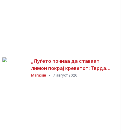
„Луѓето почнаа да ставаат
лимон покрај креветот: Тврдат
дека решава еден голем
Магазин
•
7 август 2026
проблем“