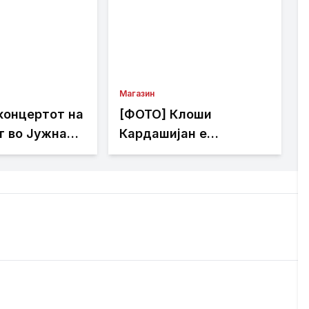
Магазин
концертот на
[ФОТО] Клоши
т во Јужна
Кардашијан е
ради
подготвена да го
рзии
прекине целибатот
само за еден маж: Го
обожава и Џенифер
Лопез