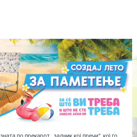
ната по прекарот „задник кој пречи“, кој го