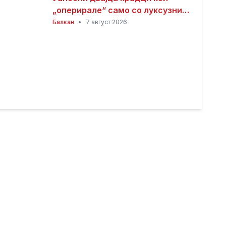
„оперирале“ само со луксузни
автомобили
Балкан
•
7 август 2026