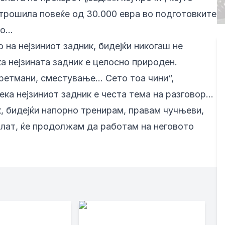
отрошила повеќе од 30.000 евра во подготовките
ро…
 на нејзиниот задник, бидејќи никогаш не
а нејзината задник е целосно природен.
третмани, сместување… Сето тоа чини“,
ека нејзиниот задник е честа тема на разговор…
к, бидејќи напорно тренирам, правам чучњеви,
алат, ќе продолжам да работам на неговото