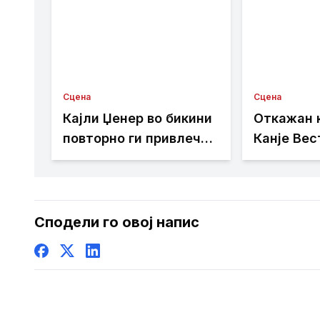
Сцена
Сцена
Кајли Џенер во бикини
Откажан 
повторно ги привлече
Канје Вес
сите погледи [ФОТО]
Кореја по
контрове
Сподели го овој напис