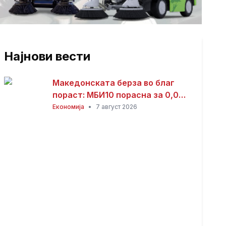
Најнови вести
Македонската берза во благ
пораст: МБИ10 порасна за 0,08
отсто, најтргувани акциите на
Економија
•
7 август 2026
Комерцијална банка