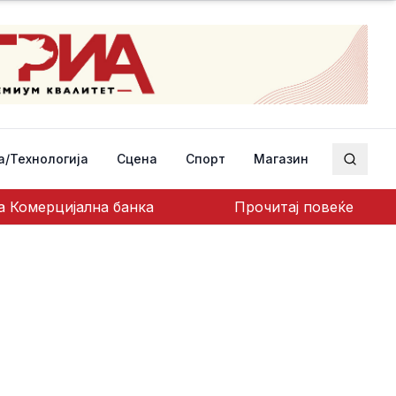
а/Технологија
Сцена
Спорт
Магазин
Пребар
а Комерцијална банка
Прочитај повеќе