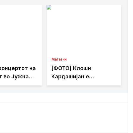
Магазин
концертот на
[ФОТО] Клоши
т во Јужна
Кардашијан е
ради
подготвена да го
рзии
прекине целибатот
само за еден маж: Го
обожава и Џенифер
Лопез