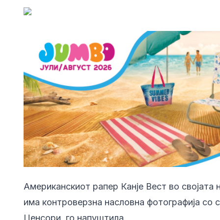
Американскиот рапер Канје Вест во својата 
има контроверзна насловна фотографија со св
Ценсори, го напуштила.