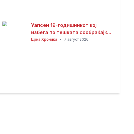
Уапсен 19-годишникот кој
избега по тешката сообраќајка
во Ѓорче Петров
Црна Хроника
•
7 август 2026