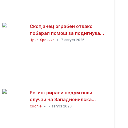
Скопјанец ограбен откако
побарал помош за подигнување
пари од банкомат
Црна Хроника
•
7 август 2026
Регистрирани седум нови
случаи на Западнонилска
треска во Скопје
Скопје
•
7 август 2026