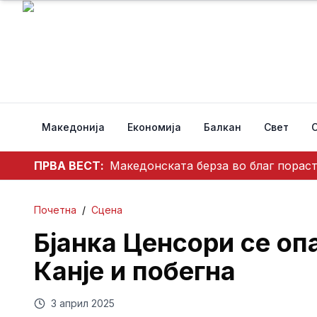
Македонија
Економија
Балкан
Свет
ПРВА ВЕСТ:
Македонската берза во благ пораст
Почетна
/
Сцена
Бјанка Ценсори се оп
Канје и побегна
3 април 2025