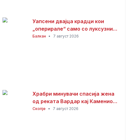
Уапсени двајца крадци кои
„оперирале“ само со луксузни
автомобили
Балкан
•
7 август 2026
Храбри минувачи спасија жена
од реката Вардар кај Камениот
мост
Скопје
•
7 август 2026