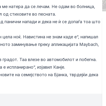
а ме натера да се лечам. Не одам во болница,
л од стиховите во песната.
д панични напади и дека не ѝ се допаѓа тоа што
н цела ноќ. Навистина не знам каде е“, напишал
јзиното заминување преку апликацијата Maybach,
з градот. Таа влезе во автомобилот и побегна.
 е испланирано“, изјавил Канје.
новите на семејството на Бјанка, тврдејќи дека