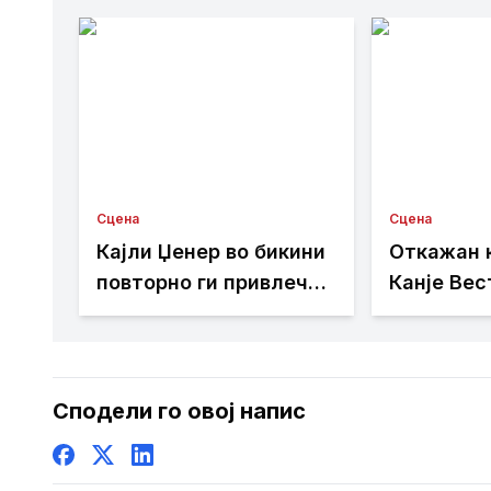
Сцена
Сцена
Кајли Џенер во бикини
Откажан 
повторно ги привлече
Канје Вес
сите погледи [ФОТО]
Кореја по
контрове
Сподели го овој напис