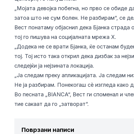
„Мојата девојка побегна, но прво се обиде д
затоа што не сум болен. Не разбирам“, се де
Вест понатаму објаснил дека Бјанка страда о
тој го пишува на социјалната мрежа X.
„Додека не се врати Бјанка, ќе останам буде
тој. Тој исто така открил дека дизбак за не
следејќи ја нејзината локација.
„Ја следам преку апликацијата. Ја следам ни
Не ја разбирам. Понекогаш сè изгледа како да
Во песната „BIANCA“, Вест ги споменал и чле
тие сакаат да го „затворат“.
Поврзани написи