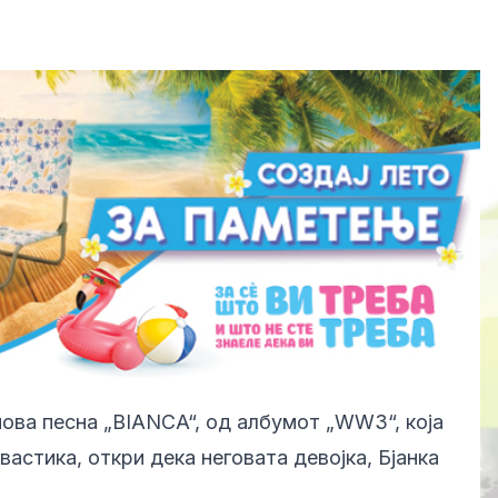
нова песна „BIANCA“, од албумот „WW3“, која
астика, откри дека неговата девојка, Бјанка