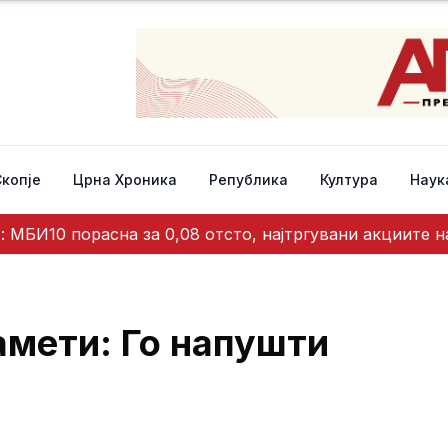
Скопје
Црна Хроника
Република
Култура
Наук
: МБИ10 порасна за 0,08 отсто, најтргувани акциите н
амети: Го напушти