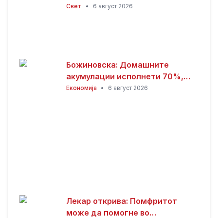
Свет
•
6 август 2026
Божиновска: Домашните
акумулации исполнети 70%,
обезбедена стабилност на
Економија
•
6 август 2026
енергетскиот систем
Лекар открива: Помфритот
може да помогне во