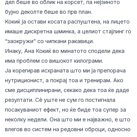
дел беше во облик на корсет, па нејзиното
бујно деколте беше во прв план.
Кокиќ ја остави косата распуштена, на лицето
имаше дискретна шминка, а целиот стајлинг го
“заокружи” со чипкани ракавици.
Инаку, Ана Кокиќ во минатото сподели дека
има проблем со вишокот килограми.
Ја корегирав исхраната што ми ја препорача
нутриционист, а покрај тоа и тренирам. Ако
сме дисциплинирани, секако дека тоа ќе даде
резултати. Сè уште не сум го постигнала
посакуваниот ефект, но ќе биде тоа супер за
неколку недели. Она што ми е најважно, е што
влегов во систем на редовни оброци, односно