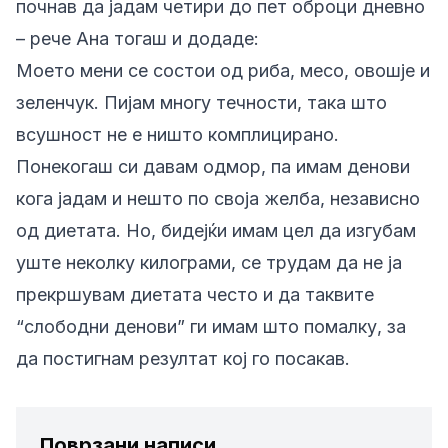
почнав да јадам четири до пет оброци дневно
– рече Ана тогаш и додаде:
Моето мени се состои од риба, месо, овошје и
зеленчук. Пијам многу течности, така што
всушност не е ништо комплицирано.
Понекогаш си давам одмор, па имам денови
кога јадам и нешто по своја желба, независно
од диетата. Но, бидејќи имам цел да изгубам
уште неколку килограми, се трудам да не ја
прекршувам диетата често и да таквите
“слободни денови” ги имам што помалку, за
да постигнам резултат кој го посакав.
Поврзани написи