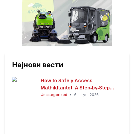
Најнови вести
How to Safely Access
Mathildtantot: A Step‑by‑Step
Premium Guide
Uncategorized
•
6 август 2026