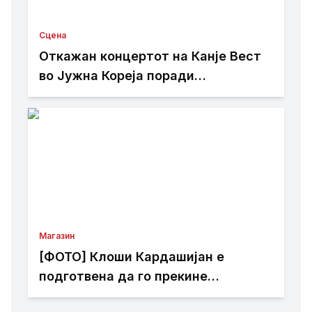
Сцена
Откажан концертот на Канје Вест
во Јужна Кореја поради
контроверзии
Магазин
[ФОТО] Клоши Кардашијан е
подготвена да го прекине
целибатот само за еден маж: Го