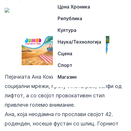
Црна Хроника
Република
Култура
Наука/Технологија
Сцена
Спорт
Пејачката Ана Кокиќ објави на своите
Магазин
социјални мрежи, преку Инстаграм, селфи од
лифтот, а со својот провокативен стил
привлече големо внимание.
Ана, која неодамна го прослави својот 42.
роденден, носеше фустан со шлиц. Горниот