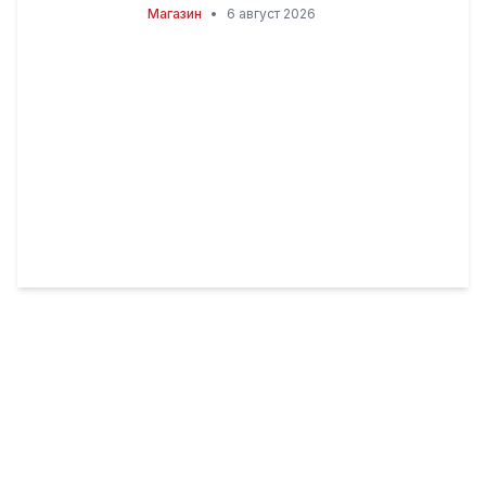
топлотните бранови, но
Магазин
•
6 август 2026
причината ќе ве изненади