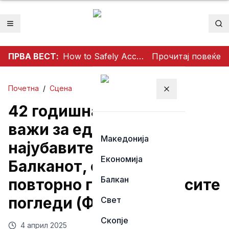
Отвори мени
Пр
ПРВА ВЕСТ:
How to Safely Access Mathildtantot: A Step‑by‑Step Premium Guide
Прочитај повеќе
Почетна
/
Сцена
Затвори мени
42 годишната пејачка
важи за една од
Македонија
најубавите жени на
Економија
Балканот, се појави и
Балкан
повторно ги привлече сите
погледи (ФОТО)
Свет
Скопје
4 април 2025