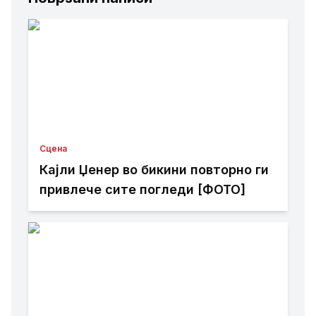
Сцена
Кајли Џенер во бикини повторно ги
привлече сите погледи [ФОТО]