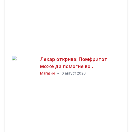
Лекар открива: Помфритот
може да помогне во
топлотните бранови, но
Магазин
•
6 август 2026
причината ќе ве изненади