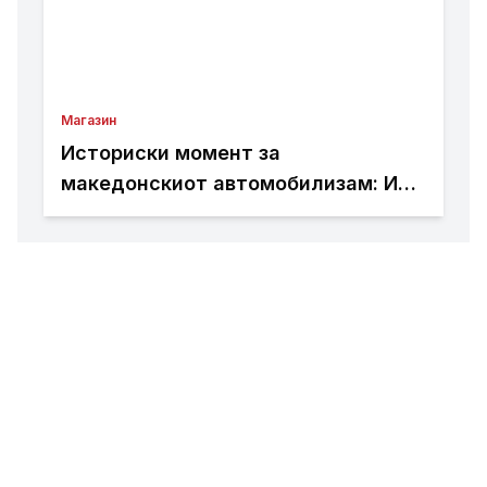
Магазин
Историски момент за
македонскиот автомобилизам: Иџе
е прв возач од Балканот што ќе
вози прототип „Норма“, еден од
само 12 во светот