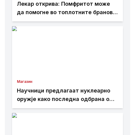
Лекар открива: Помфритот може
да помогне во топлотните бранови,
но причината ќе ве изненади
Магазин
Научници предлагаат нуклеарно
оружје како последна одбрана од
астероид што би можел да ја
загрози Земјата