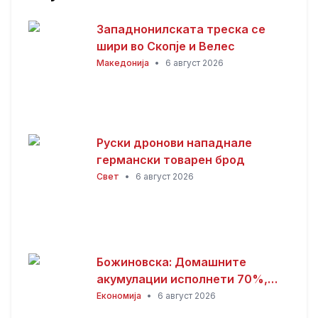
Западнонилската треска се
шири во Скопје и Велес
Македонија
•
6 август 2026
Руски дронови нападнале
германски товарен брод
Свет
•
6 август 2026
Божиновска: Домашните
акумулации исполнети 70%,
обезбедена стабилност на
Економија
•
6 август 2026
енергетскиот систем