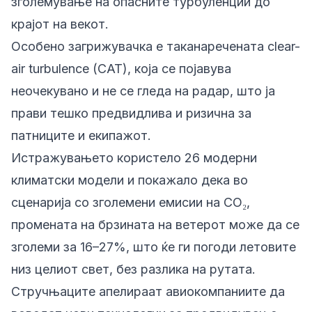
зголемување на опасните турбуленции до
крајот на векот.
Особено загрижувачка е таканаречената clear-
air turbulence (CAT), која се појавува
неочекувано и не се гледа на радар, што ја
прави тешко предвидлива и ризична за
патниците и екипажот.
Истражувањето користело 26 модерни
климатски модели и покажало дека во
сценарија со зголемени емисии на CO₂,
промената на брзината на ветерот може да се
зголеми за 16–27%, што ќе ги погоди летовите
низ целиот свет, без разлика на рутата.
Стручњаците апелираат авиокомпаниите да