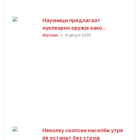
Научници предлагаат
нуклеарно оружје како
последна одбрана од астероид
Магазин
•
6 август 2026
што би можел да ја загрози
Земјата
Неколку скопски населби утре
ќе останат без струја