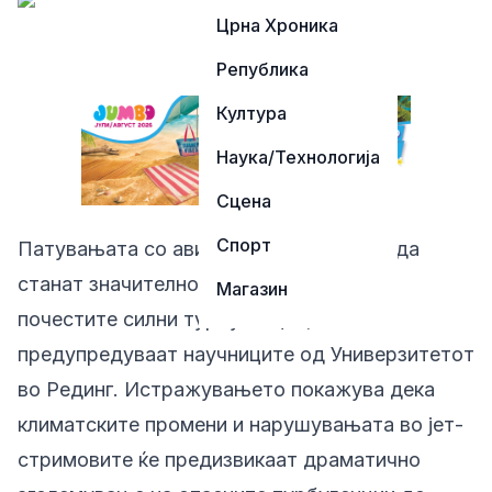
Црна Хроника
Република
Култура
Наука/Технологија
Сцена
Спорт
Патувањата со авион во иднина може да
станат значително поопасни поради се
Магазин
почестите силни турбуленции,
предупредуваат научниците од Универзитетот
во Рединг. Истражувањето покажува дека
климатските промени и нарушувањата во јет-
стримовите ќе предизвикаат драматично