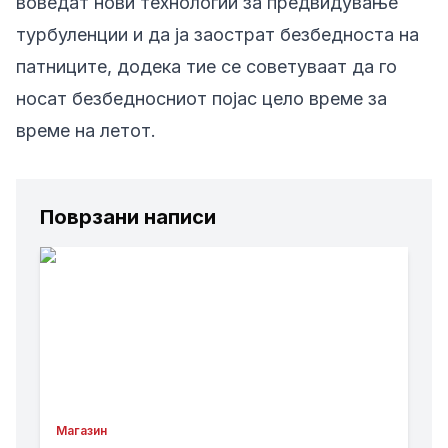
воведат нови технологии за предвидување
турбуленции и да ја заострат безбедноста на
патниците, додека тие се советуваат да го
носат безбедносниот појас цело време за
време на летот.
Поврзани написи
Магазин