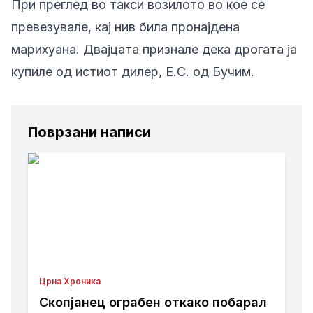
При преглед во такси возилото во кое се
превезувале, кај нив била пронајдена
марихуана. Двајцата признале дека дрогата ја
купиле од истиот дилер, Е.С. од Бучим.
Поврзани написи
Црна Хроника
Скопјанец ограбен откако побарал