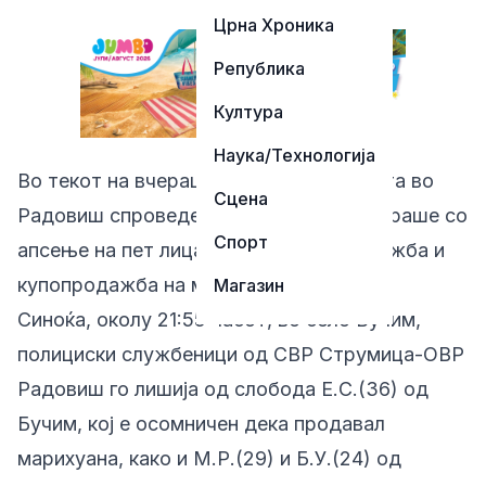
Црна Хроника
Република
Култура
Наука/Технологија
Во текот на вчерашниот ден, полицијата во
Сцена
Радовиш спроведе акција што резултираше со
Спорт
апсење на пет лица поврзани со продажба и
купопродажба на марихуана.
Магазин
Синоќа, околу 21:55 часот, во село Бучим,
полициски службеници од СВР Струмица-ОВР
Радовиш го лишија од слобода Е.С.(36) од
Бучим, кој е осомничен дека продавал
марихуана, како и М.Р.(29) и Б.У.(24) од