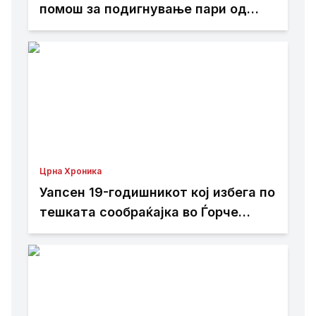
помош за подигнување пари од
банкомат
Црна Хроника
Уапсен 19-годишникот кој избега по
тешката сообраќајка во Ѓорче
Петров