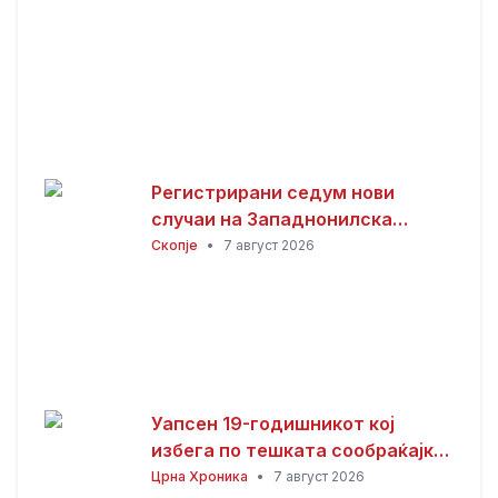
Регистрирани седум нови
случаи на Западнонилска
треска во Скопје
Скопје
•
7 август 2026
Уапсен 19-годишникот кој
избега по тешката сообраќајка
во Ѓорче Петров
Црна Хроника
•
7 август 2026