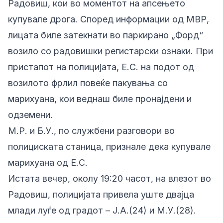
Радовиш, кои во моментот на апсењето
купувале дрога. Според информации од МВР,
лицата биле затекнати во паркирано „Форд“
возило со радовишки регистарски ознаки. При
пристапот на полицијата, Е.С. на подот од
возилото фрлил повеќе пакувања со
марихуана, кои веднаш биле пронајдени и
одземени.
М.Р. и Б.У., по службени разговори во
полициската станица, признале дека купувале
марихуана од Е.С.
Истата вечер, околу 19:20 часот, на влезот во
Радовиш, полицијата привела уште двајца
млади луѓе од градот – Ј.А.(24) и М.У.(28).