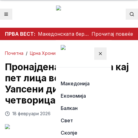
Отвори мени
Пр
ПРВА ВЕСТ:
Македонската берза во благ пораст: МБИ10 порасна за 0,08 отсто, најтргувани акциите на Комерцијална банка
Прочитај повеќе
Почетна
/
Црна Хроника
Затвори мени
Пронајдена марихуана кај
пет лица во Радовиш:
Македонија
Уапсени дилер и
Економија
четворица купувачи
Балкан
18 февруари 2026
Свет
Скопје