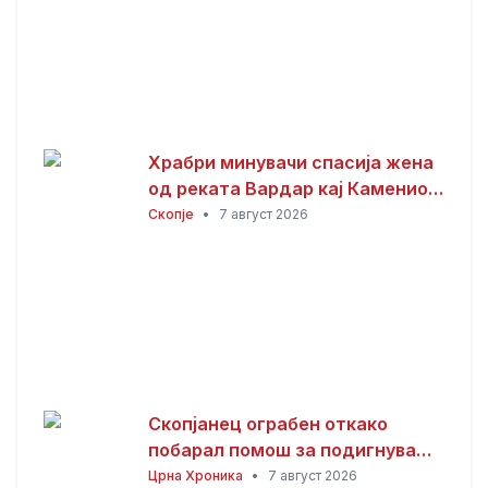
Храбри минувачи спасија жена
од реката Вардар кај Камениот
мост
Скопје
•
7 август 2026
Скопјанец ограбен откако
побарал помош за подигнување
пари од банкомат
Црна Хроника
•
7 август 2026